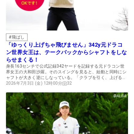
#
飛ばし
「ゆっくり上げちゃ飛びません」342y元ドラコ
ン世界女王は、テークバックからシャフトをしな
らせまくる！
身長163センチで公式記録342ヤードを記録する元ドラコン世
界女王の大和田沙羅。そのスイングを見ると、始動と同時にシ
ャフトが大きく逆にしなっている。「クラブを引く、上げる」
といった始動のセオリーとはちょっと違った動きだが、どんな
2026年7月3日 (金) 12時00分
32
狙いがあるのか。