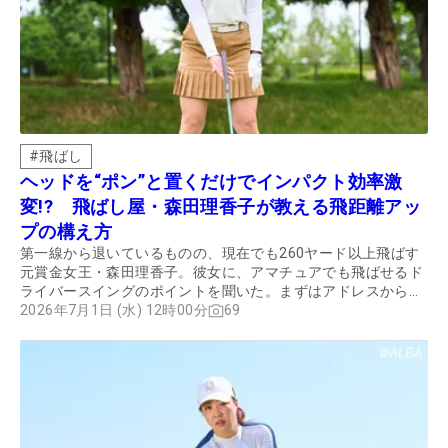
#
飛ばし
ヘッドを“ポン”と置くだけでインパクト効率激
変!? 飛ばし屋・森田理香子が教える飛距離アッ
プの構え方
第一線から退いているものの、現在でも260ヤード以上飛ばす
元賞金女王・森田理香子。彼女に、アマチュアでも飛ばせるド
ライバースイングのポイントを聞いた。まずはアドレスからお
伝えしたい。
2026年7月1日 (水) 12時00分
69