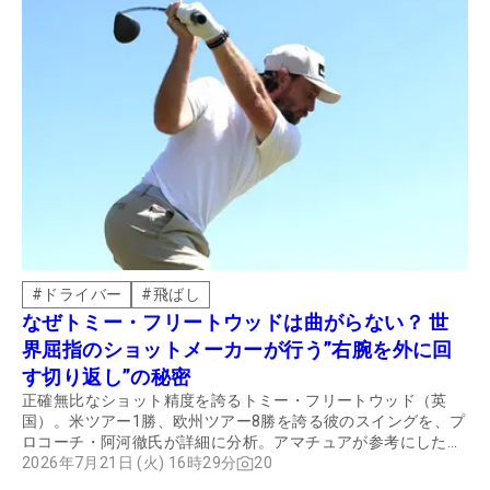
#
ドライバー
#
飛ばし
なぜトミー・フリートウッドは曲がらない？ 世
界屈指のショットメーカーが行う”右腕を外に回
す切り返し”の秘密
正確無比なショット精度を誇るトミー・フリートウッド（英
国）。米ツアー1勝、欧州ツアー8勝を誇る彼のスイングを、プ
ロコーチ・阿河徹氏が詳細に分析。アマチュアが参考にしたい
ポイントを解説してもらった。
2026年7月21日 (火) 16時29分
20