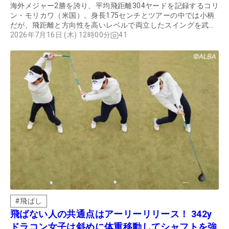
海外メジャー2勝を誇り、平均飛距離304ヤードを記録するコリ
ン・モリカワ（米国）。身長175センチとツアーの中では小柄
だが、飛距離と方向性を高いレベルで両立したスイングを武器
に、世界の第一線で戦い続けている。そのスイングをプロコー
2026年7月16日 (木) 12時00分
41
チ・阿河徹氏が詳細に分析し、アマチュアが参考にしたいポイ
ントを解説してもらった。
#
飛ばし
飛ばない人の共通点はアーリーリリース！ 342y
ドラコン女子は斜めに体重移動してシャフトを強