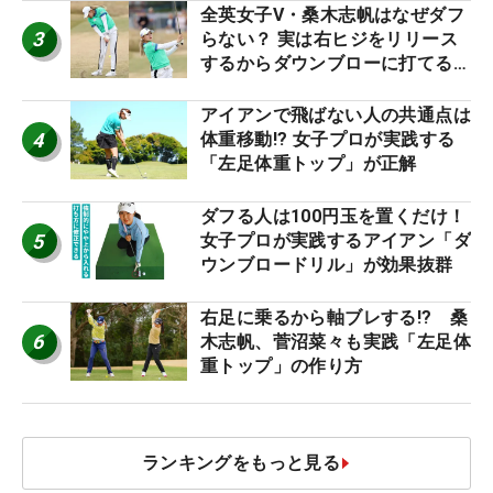
全英女子V・桑木志帆はなぜダフ
3
らない？ 実は右ヒジをリリース
するからダウンブローに打てる #
優勝者のスイング
アイアンで飛ばない人の共通点は
4
体重移動!? 女子プロが実践する
「左足体重トップ」が正解
ダフる人は100円玉を置くだけ！
5
女子プロが実践するアイアン「ダ
ウンブロードリル」が効果抜群
右足に乗るから軸ブレする!? 桑
6
木志帆、菅沼菜々も実践「左足体
重トップ」の作り方
ランキングをもっと見る