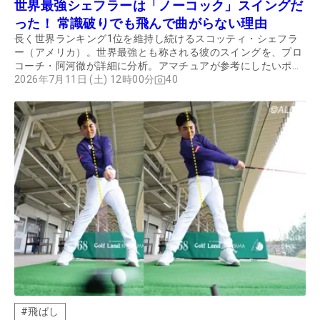
世界最強シェフラーは「ノーコック」スイングだ
った！ 常識破りでも飛んで曲がらない理由
長く世界ランキング1位を維持し続けるスコッティ・シェフラ
ー（アメリカ）。世界最強とも称される彼のスイングを、プロ
コーチ・阿河徹が詳細に分析。アマチュアが参考にしたいポイ
ントを解説してもらった。
2026年7月11日 (土) 12時00分
40
#
飛ばし