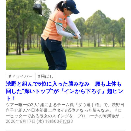
#
ドライバー
#
飛ばし
渋野と組んで5位に入った勝みなみ 腰も上体も
回した“深いトップ”が『インから下ろす』超ヒン
ト！
ツアー唯一の2人1組によるチーム戦「ダウ選手権」で、渋野日
向子と組んで日本勢最上位タイの5位となった勝みなみ。ドロ
ーヒッターである彼女のスイングを、プロコーチの阿河徹が分
析。我々アマチュアが参考にしたいポイントも教えてもらっ
2026年6月17日 (水) 18時00分
33
た。