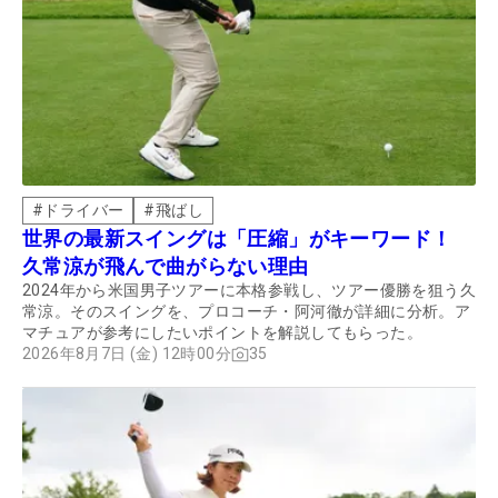
#
ドライバー
#
飛ばし
世界の最新スイングは「圧縮」がキーワード！
久常涼が飛んで曲がらない理由
2024年から米国男子ツアーに本格参戦し、ツアー優勝を狙う久
常涼。そのスイングを、プロコーチ・阿河徹が詳細に分析。ア
マチュアが参考にしたいポイントを解説してもらった。
2026年8月7日 (金) 12時00分
35