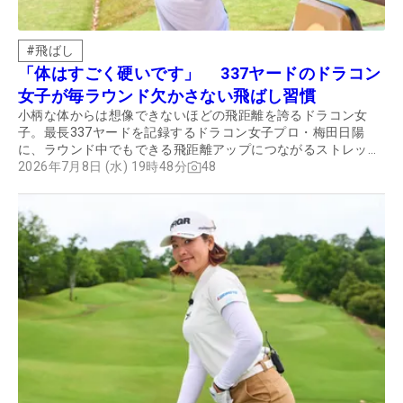
#
飛ばし
「体はすごく硬いです」 337ヤードのドラコン
女子が毎ラウンド欠かさない飛ばし習慣
小柄な体からは想像できないほどの飛距離を誇るドラコン女
子。最長337ヤードを記録するドラコン女子プロ・梅田日陽
に、ラウンド中でもできる飛距離アップにつながるストレッチ
を教えてもらった。
2026年7月8日 (水) 19時48分
48