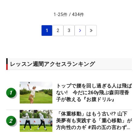
1
-
25
件
/
434
件
1
2
3
レッスン週間アクセスランキング
トップで腰を回し過ぎる人は飛ば
1
ない! 今だに260y飛ぶ森田理香
子が教える『お腹ドリル』
「体重移動」はもう古い!? 山下
2
美夢有も実践する「重心移動」が
方向性のカギ #四の五の言わず振
り氣れ