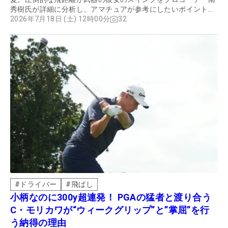
秀樹氏が詳細に分析し、アマチュアが参考にしたいポイントを
解説してもらった。
2026年7月18日 (土) 12時00分
32
#
ドライバー
#
飛ばし
小柄なのに300y超連発！ PGAの猛者と渡り合う
C・モリカワが“ウィークグリップ”と”掌屈”を行
う納得の理由