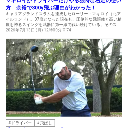
マキロイがドライバーだけやる独特な右足の使い
方 余裕で300y飛ぶ理由がわかった！
キャリアグランドスラムを達成したローリー・マキロイ（北ア
イルランド）。37歳となった現在も、圧倒的な飛距離と高い精
度を誇るスイングを武器に第一線で戦い続けている。そのスイ
ングをプロコーチ・阿河徹氏が詳細に分析し、アマチュアが参
2026年7月13日 (月) 12時00分
74
考にしたいポイントを解説してもらった。
#
ドライバー
#
飛ばし