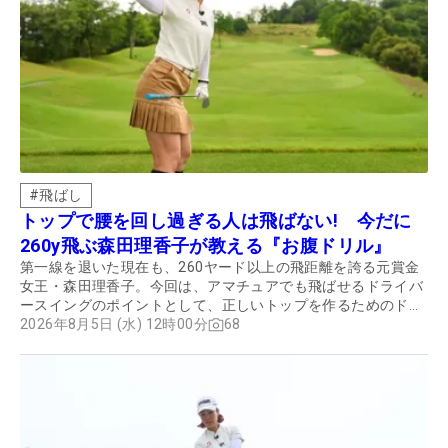
#
飛ばし
トップで腰を回し過ぎる人は飛ばない! 今だに
260y飛ぶ森田理香子が教える『お腹ドリル』
第一線を退いた現在も、260ヤード以上の飛距離を誇る元賞金
女王・森田理香子。今回は、アマチュアでも飛ばせるドライバ
ースイングのポイントとして、正しいトップを作るためのドリ
ルについて聞いた。
2026年8月5日 (水) 12時00分
68