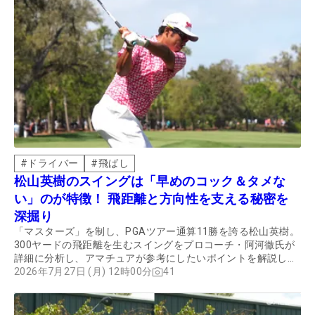
#
ドライバー
#
飛ばし
松山英樹のスイングは「早めのコック＆タメな
い」のが特徴！ 飛距離と方向性を支える秘密を
深掘り
「マスターズ」を制し、PGAツアー通算11勝を誇る松山英樹。
300ヤードの飛距離を生むスイングをプロコーチ・阿河徹氏が
詳細に分析し、アマチュアが参考にしたいポイントを解説して
もらった。
2026年7月27日 (月) 12時00分
41