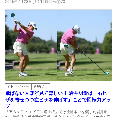
た。
2026年7月20日 (月) 12時00分
70
#
ドライバー
#
飛ばし
飛ばない人ほど見てほしい！ 岩井明愛は「右ヒ
ザを寄せつつ左ヒザを伸ばす」ことで回転力アッ
プ
「アムンディ エビアン選手権」では優勝争いを演じた岩井明
愛。圧倒的な飛距離が武器の彼女のスイングをプロコーチ・南