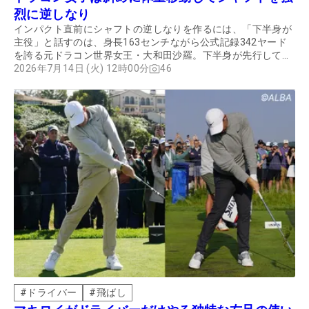
烈に逆しなり
インパクト直前にシャフトの逆しなりを作るには、「下半身が
主役」と話すのは、身長163センチながら公式記録342ヤード
を誇る元ドラコン世界女王・大和田沙羅。下半身が先行して動
くことでアーリーリリースを防ぎ、ドンピシャのインパクトを
2026年7月14日 (火) 12時00分
46
迎えられるという。
#
ドライバー
#
飛ばし