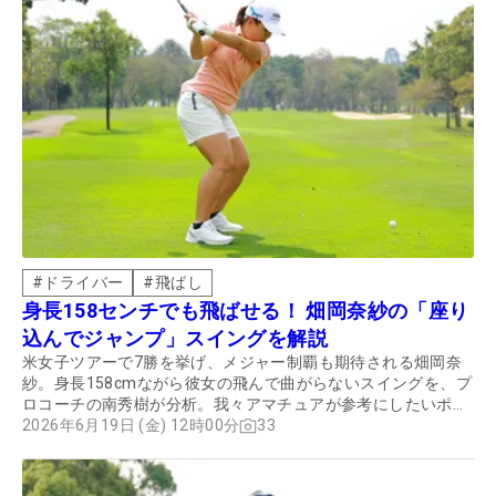
#
ドライバー
#
飛ばし
身長158センチでも飛ばせる！ 畑岡奈紗の「座り
込んでジャンプ」スイングを解説
米女子ツアーで7勝を挙げ、メジャー制覇も期待される畑岡奈
紗。身長158cmながら彼女の飛んで曲がらないスイングを、プ
ロコーチの南秀樹が分析。我々アマチュアが参考にしたいポイ
ントも教えてもらった。
2026年6月19日 (金) 12時00分
33