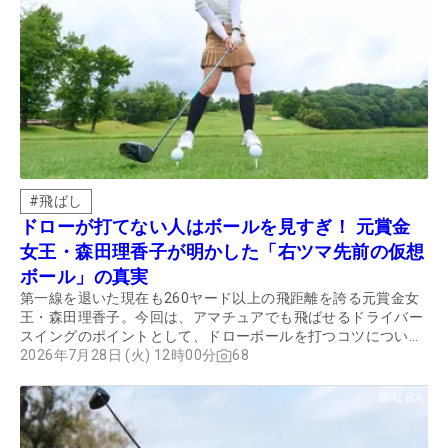
#
飛ばし
ドローが打てない人はボールを見すぎ！ 元賞金
女王・森田理香子が明かした「右ツマ先前の仮想
ボール」の真実
第一線を退いた現在も260ヤード以上の飛距離を誇る元賞金女
王・森田理香子。今回は、アマチュアでも飛ばせるドライバー
スイングのポイントとして、ドローボールを打つコツについて
聞いた。
2026年7月28日 (火) 12時00分
68