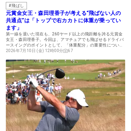
#
飛ばし
元賞金女王・森田理香子が考える“飛ばない人の
共通点”は「トップで右カカトに体重が乗ってい
ます」
第一線を退いた現在も、260ヤード以上の飛距離を誇る元賞金
女王・森田理香子。今回は、アマチュアでも飛ばせるドライバ
ースイングのポイントとして、「体重配分」の重要性について
聞いた。
2026年7月10日 (金) 12時00分
67