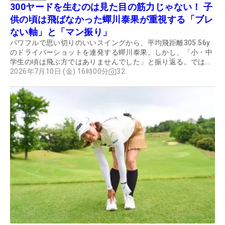
300ヤードを生むのは見た目の筋力じゃない！ 子
供の頃は飛ばなかった蟬川泰果が重視する「ブレ
ない軸」と「マン振り」
パワフルで思い切りのいいスイングから、平均飛距離305.56y
のドライバーショットを連発する蟬川泰果。しかし、「小・中
学生の頃は飛ぶ方ではありませんでした」と振り返る。では、
なぜここまで飛ばせるようになったのか。蟬川が大切にしてい
2026年7月10日 (金) 16時00分
32
るのは、体幹トレと練習でのマン振りという。