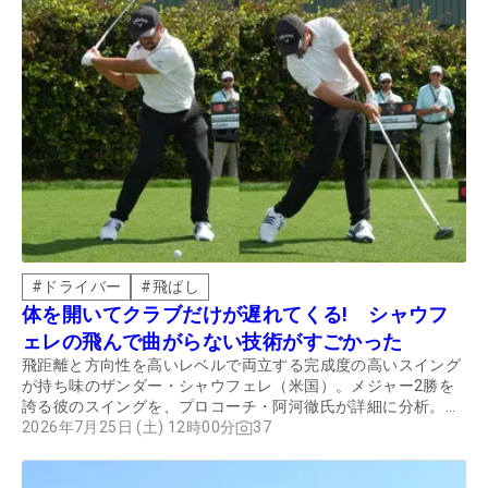
#
ドライバー
#
飛ばし
体を開いてクラブだけが遅れてくる! シャウフ
ェレの飛んで曲がらない技術がすごかった
飛距離と方向性を高いレベルで両立する完成度の高いスイング
が持ち味のザンダー・シャウフェレ（米国）。メジャー2勝を
誇る彼のスイングを、プロコーチ・阿河徹氏が詳細に分析。ア
マチュアが参考にしたいポイントを解説してもらった。
2026年7月25日 (土) 12時00分
37