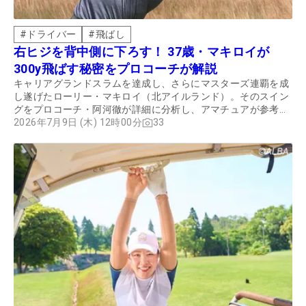
#
ドライバー
#
飛ばし
右ヒジを背中側に下ろす！ 37歳・マキロイが
300y飛ばす秘密をプロコーチが解説
キャリアグランドスラムを達成し、さらにマスターズ連覇を成
し遂げたローリー・マキロイ（北アイルランド）。そのスイン
グをプロコーチ・阿河徹が詳細に分析し、アマチュアが参考に
したいポイントを解説してもらった。
2026年7月9日 (木) 12時00分
33