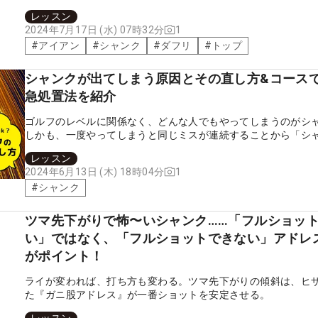
レッスン
1
2024年7月17日 (水) 07時32分
#
アイアン
#
シャンク
#
ダフリ
#
トップ
シャンクが出てしまう原因とその直し方&コース
急処置法を紹介
ゴルフのレベルに関係なく、どんな人でもやってしまうのがシ
しかも、一度やってしまうと同じミスが連続することから「シ
病」なる言葉もあるくらいです。ここではシャンクが起こる原
レッスン
するとともに、直し方や練習方法、さらにラウンド中の応急処
1
2024年6月13日 (木) 18時04分
します。シャンクに悩んでいる人はもちろん、その怖さを知ら
#
シャンク
も、シャンクの恐怖と対処法を理解しておきましょう。
ツマ先下がりで怖〜いシャンク……「フルショッ
い」ではなく、「フルショットできない」アドレ
がポイント！
ライが変われば、打ち方も変わる。ツマ先下がりの傾斜は、ヒ
た『ガニ股アドレス』が一番ショットを安定させる。
レッスン