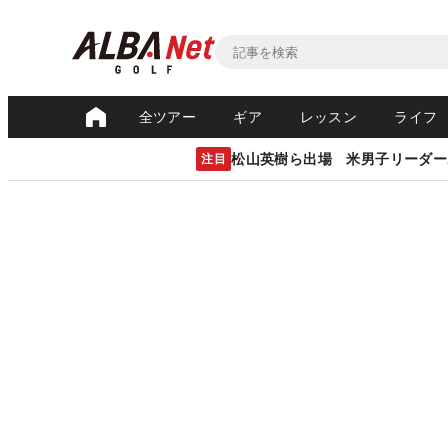
全ツアー
ギア
レッスン
ライフ
松山英樹ら出場 米男子リーダー
注目