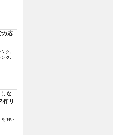
での応
ャンク。
ャンク
因を解説
置を紹介
ない人
トしな
ス作り
ザを開い