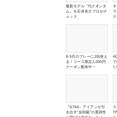
最新モデル『FJクオンタ
ネ
ム』を石井良介プロがチ
ラ
ェック
ス
8-9月のプレーに2回使え
4
る！コース限定2,000円
で
クーポン配布中！
1
中
『G740』アイアンが引
ス
き出す“反則級”の寛容性
T