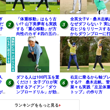
ぎ
「体重移動」はもう古
全英女子V・桑木志帆
だ
い!? 山下美夢有も実践
なぜダフらない？ 実
2
3
子
する「重心移動」が方
右ヒジをリリースす
向性のカギ #四の五の
からダウンブローに
言わず振り氣れ
てる #優勝者のスイ
グ
人
ダフる人は100円玉を置
右足に乗るから軸ブ
?
くだけ！ 女子プロが実
する!? 桑木志帆、
5
6
践するアイアン「ダウ
菜々も実践「左足体
が
ンブロードリル」が効
トップ」の作り方
果抜群
ランキングをもっと見る