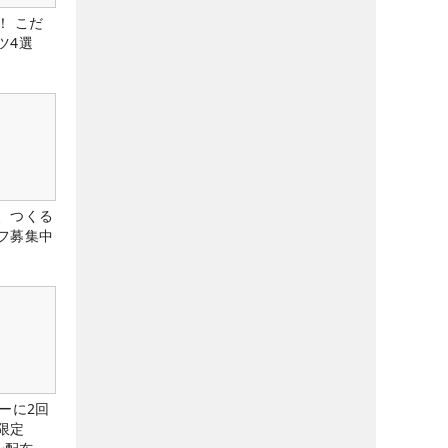
！ こだ
ツ4選
、つくる
フ募集中
ーに2回
限定