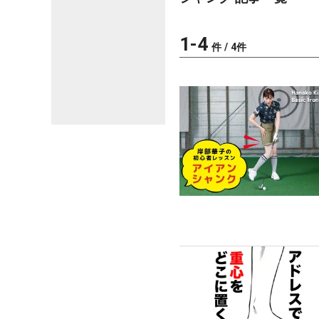
1
-
4
件 /
4
件