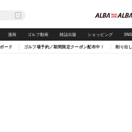
漫画
ゴルフ動画
雑誌出版
ショッピング
SN
ボード
ゴルフ場予約／期間限定クーポン配布中！
削り出