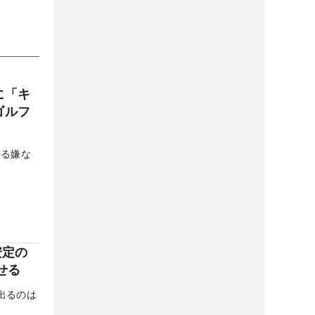
に「キ
ゴルフ
来る嫌な
。
安定の
せる
出るのは