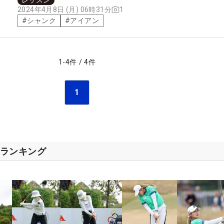
1
2024年4月8日 (月) 06時31分
#
シャンク
#
アイアン
1
-
4
件
/
4
件
1
ランキング