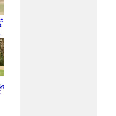
は
は
る
打
ン
レ
菅沼
重