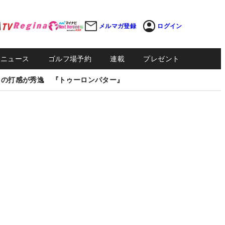
メルマガ登録
ログイン
Sニュース
ゴルフ場予約
連載
プレゼント
しの打感が秀逸 『トゥーロンパター』