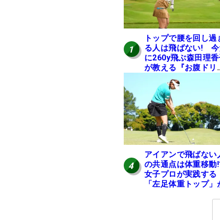
トップで腰を回し過
る人は飛ばない! 今
1
に260y飛ぶ森田理香
が教える『お腹ドリ
ル』
アイアンで飛ばない
の共通点は体重移動!
4
女子プロが実践する
「左足体重トップ」
正解