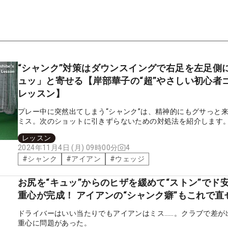
“シャンク”対策はダウンスイングで右足を左足側
ュッ」と寄せる【岸部華子の“超”やさしい初心者
レッスン】
プレー中に突然出てしまう“シャンク”は、精神的にもグサっと
ミス。次のショットに引きずらないための対処法を紹介します
レッスン
4
2024年11月4日 (月) 09時00分
#
シャンク
#
アイアン
#
ウェッジ
お尻を“キュッ”からのヒザを緩めて“ストン”でド
重心が完成！ アイアンの“シャンク癖”もこれで直
ドライバーはいい当たりでもアイアンはミス……。クラブで差が
重心に問題があった。