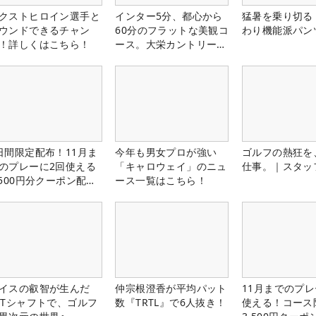
クストヒロイン選手と
インター5分、都心から
猛暑を乗り切る
ウンドできるチャン
60分のフラットな美観コ
わり機能派パン
！詳しくはこちら！
ース。大栄カントリー俱
楽部（千葉県）
日間限定配布！11月ま
今年も男女プロが強い
ゴルフの熱狂を
のプレーに2回使える
「キャロウェイ」のニュ
仕事。｜スタッ
,500円分クーポン配布
ース一覧はこちら！
！
イスの叡智が生んだ
仲宗根澄香が平均パット
11月までのプレ
PTシャフトで、ゴルフ
数『TRTL』で6人抜き！
使える！コース