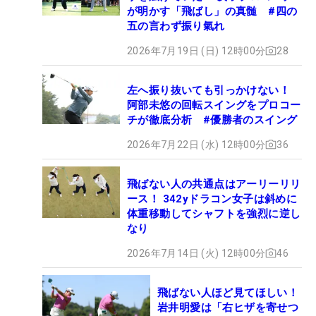
が明かす「飛ばし」の真髄 #四の
五の言わず振り氣れ
2026年7月19日 (日) 12時00分
28
左へ振り抜いても引っかけない！
阿部未悠の回転スイングをプロコー
チが徹底分析 #優勝者のスイング
2026年7月22日 (水) 12時00分
36
飛ばない人の共通点はアーリーリリ
ース！ 342yドラコン女子は斜めに
体重移動してシャフトを強烈に逆し
なり
2026年7月14日 (火) 12時00分
46
飛ばない人ほど見てほしい！
岩井明愛は「右ヒザを寄せつ