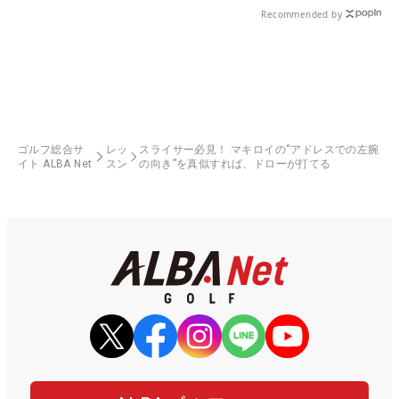
Recommended by
ゴルフ総合サ
レッ
スライサー必見！ マキロイの“アドレスでの左腕
イト ALBA Net
スン
の向き”を真似すれば、ドローが打てる