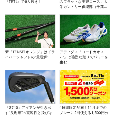
『TRTL』で6人抜き！
のフラットな美観コース。大
栄カントリー俱楽部（千葉
県）
新『TENSEIオレンジ』はドラ
アディダス『コードカオス
イバーシャフトの“最適解”
27』は強烈な蹴りでパワーを
生む
『G740』アイアンが引き出
4日間限定配布！11月までの
す“反則級”の寛容性と飛びは
プレーに2回使える1,500円分