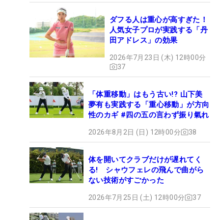
ダフる人は重心が高すぎた！
人気女子プロが実践する「丹
田アドレス」の効果
2026年7月23日 (木) 12時00分
37
「体重移動」はもう古い!? 山下美
夢有も実践する「重心移動」が方向
性のカギ #四の五の言わず振り氣れ
2026年8月2日 (日) 12時00分
38
体を開いてクラブだけが遅れてく
る! シャウフェレの飛んで曲がら
ない技術がすごかった
2026年7月25日 (土) 12時00分
37