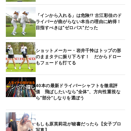
「インから入れる」は危険!? 古江彩佳のド
ライバーが曲がらない本当の理由に納得！
目指すべきは“ゼロパス”だった
ショットメーカー・岩井千怜はトップの形
のままタテに振り下ろす！ だからドロー
もフェードも打てる
40本の最新ドライバーシャフトを徹底評
価 飛ばしたいなら“全体”、方向性重視な
ら“部分”しなりを選ぼう
もしも原英莉花が秘書だったら【女子プロ
写真】