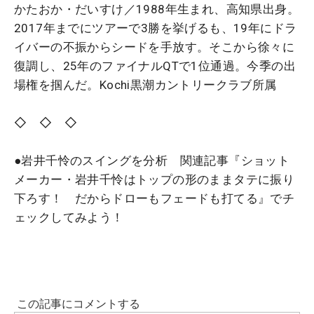
かたおか・だいすけ／1988年生まれ、高知県出身。
2017年までにツアーで3勝を挙げるも、19年にドラ
イバーの不振からシードを手放す。そこから徐々に
復調し、25年のファイナルQTで1位通過。今季の出
場権を掴んだ。Kochi黒潮カントリークラブ所属
◇ ◇ ◇
●岩井千怜のスイングを分析 関連記事『ショット
メーカー・岩井千怜はトップの形のままタテに振り
下ろす！ だからドローもフェードも打てる』でチ
ェックしてみよう！