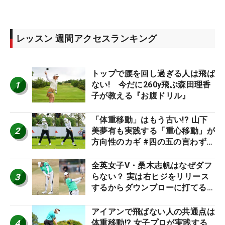
レッスン 週間アクセスランキング
トップで腰を回し過ぎる人は飛ば
1
ない! 今だに260y飛ぶ森田理香
子が教える『お腹ドリル』
「体重移動」はもう古い!? 山下
2
美夢有も実践する「重心移動」が
方向性のカギ #四の五の言わず振
り氣れ
全英女子V・桑木志帆はなぜダフ
3
らない？ 実は右ヒジをリリース
するからダウンブローに打てる #
優勝者のスイング
アイアンで飛ばない人の共通点は
4
体重移動!? 女子プロが実践する