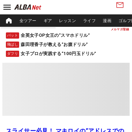
全ツアー
ギア
レッスン
ライフ
漫画
ゴルフ
メルマガ登録
全英女子OP女王の“スマホドリル”
パット
森田理香子が教える“お腹ドリル”
飛ばし
女子プロが実践する“100円玉ドリル”
ダフリ
スライサー必見！ マキロイの“アドレスでの