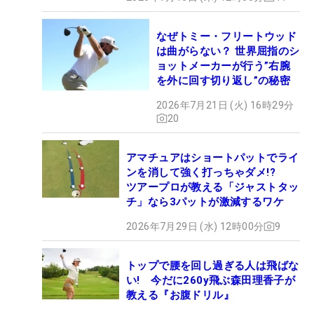
なぜトミー・フリートウッド
は曲がらない？ 世界屈指のシ
ョットメーカーが行う”右腕
を外に回す切り返し”の秘密
2026年7月21日 (火) 16時29分
20
アマチュアはショートパットでライ
ンを消して強く打っちゃダメ!?
ツアープロが教える「ジャストタッ
チ」なら3パットが激減するワケ
2026年7月29日 (水) 12時00分
9
トップで腰を回し過ぎる人は飛ばな
い! 今だに260y飛ぶ森田理香子が
教える『お腹ドリル』