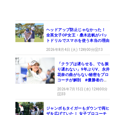
ヘッドアップ防止じゃなかった！
全英女子OP女王・桑木志帆がパッ
トドリルでスマホを使う本当の理由
2026年8月4日 (火) 12時00分
13
「クラブは遅らせる、でも振
り遅れない」9年ぶりV、永井
花奈の曲がらない秘密をプロ
コーチが解剖 #優勝者のス
イング
2026年7月15日 (水) 12時00分
33
ジャンボもタイガーもダウンで両ヒ
ザを広げていた！ 女子プロコーチ