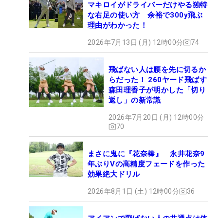
マキロイがドライバーだけやる独特
な右足の使い方 余裕で300y飛ぶ
理由がわかった！
2026年7月13日 (月) 12時00分
74
飛ばない人は腰を先に切るか
らだった！ 260ヤード飛ばす
森田理香子が明かした「切り
返し」の新常識
2026年7月20日 (月) 12時00分
70
まさに鬼に『花奈棒』 永井花奈9
年ぶりVの高精度フェードを作った
効果絶大ドリル
2026年8月1日 (土) 12時00分
36