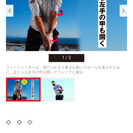
1
/
2
フェードヒッターは、球のつかまり過ぎを防いでボールを逃がすため
に、左ヒジも左手の甲も開いてウィークに握る
◇ ◇ ◇