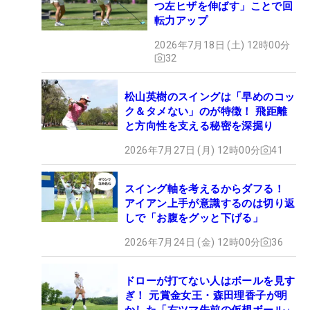
つ左ヒザを伸ばす」ことで回
転力アップ
2026年7月18日 (土) 12時00分
32
松山英樹のスイングは「早めのコッ
ク＆タメない」のが特徴！ 飛距離
と方向性を支える秘密を深掘り
2026年7月27日 (月) 12時00分
41
スイング軸を考えるからダフる！
アイアン上手が意識するのは切り返
しで「お腹をグッと下げる」
2026年7月24日 (金) 12時00分
36
ドローが打てない人はボールを見す
ぎ！ 元賞金女王・森田理香子が明
かした「右ツマ先前の仮想ボール」