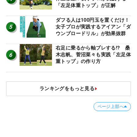
「左足体重トップ」が正解
ダフる人は100円玉を置くだけ！
5
女子プロが実践するアイアン「ダ
ウンブロードリル」が効果抜群
右足に乗るから軸ブレする!? 桑
6
木志帆、菅沼菜々も実践「左足体
重トップ」の作り方
ランキングをもっと見る
ページ上部へ