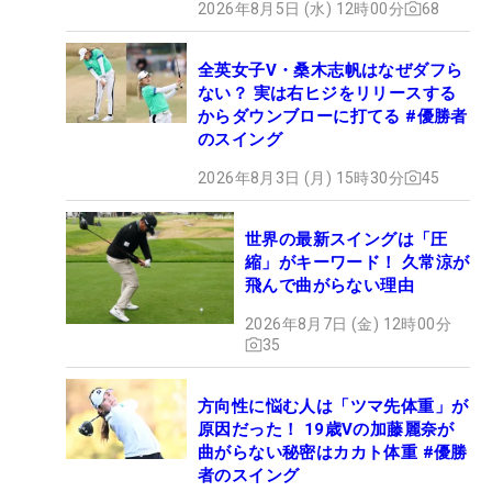
2026年8月5日 (水) 12時00分
68
全英女子V・桑木志帆はなぜダフら
ない？ 実は右ヒジをリリースする
からダウンブローに打てる #優勝者
のスイング
2026年8月3日 (月) 15時30分
45
世界の最新スイングは「圧
縮」がキーワード！ 久常涼が
飛んで曲がらない理由
2026年8月7日 (金) 12時00分
35
方向性に悩む人は「ツマ先体重」が
原因だった！ 19歳Vの加藤麗奈が
曲がらない秘密はカカト体重 #優勝
者のスイング