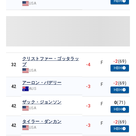
HBH
USA
クリストファー・ゴッタラッ
-2
(69)
F
プ
-4
32
HBH
USA
アーロン・バデリー
-2
(69)
F
-3
42
AUS
HBH
ザック・ジョンソン
0
(71)
F
-3
42
USA
HBH
タイラー・ダンカン
-2
(69)
F
-3
42
USA
HBH