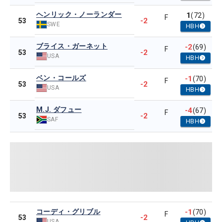
ヘンリック・ノーランダー
1
(72)
F
-2
53
SWE
HBH
ブライス・ガーネット
-2
(69)
F
-2
53
USA
HBH
ベン・コールズ
-1
(70)
F
-2
53
USA
HBH
M.J. ダフュー
-4
(67)
F
-2
53
SAF
HBH
コーディ・グリブル
-1
(70)
F
-2
53
USA