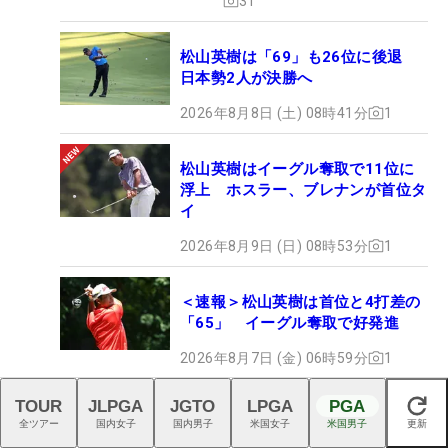
31
松山英樹は「69」も26位に後退
日本勢2人が決勝へ
2026年8月8日 (土) 08時41分
1
松山英樹はイーグル奪取で11位に
浮上 ホスラー、ブレナンが首位タ
イ
2026年8月9日 (日) 08時53分
1
＜速報＞松山英樹は首位と4打差の
「65」 イーグル奪取で好発進
2026年8月7日 (金) 06時59分
1
TOUR
JLPGA
JGTO
LPGA
PGA
閉じる
＜中間速報＞仲村果乃が単独
全ツアー
国内女子
国内男子
米国女子
米国男子
更新
首位浮上 1打差に吉澤柚