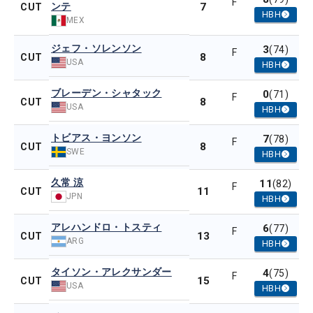
F
ンテ
7
CUT
HBH
MEX
ジェフ・ソレンソン
3
(74)
F
8
CUT
USA
HBH
ブレーデン・シャタック
0
(71)
F
8
CUT
USA
HBH
トビアス・ヨンソン
7
(78)
F
8
CUT
SWE
HBH
久常 涼
11
(82)
F
11
CUT
JPN
HBH
アレハンドロ・トスティ
6
(77)
F
13
CUT
ARG
HBH
タイソン・アレクサンダー
4
(75)
F
15
CUT
USA
HBH