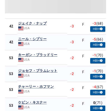
ジェイク・ナップ
-3
(68)
F
-3
42
USA
HBH
ニール・シプリー
-5
(66)
F
-3
42
USA
HBH
キーガン・ブラッドリー
-1
(70)
F
-2
53
USA
HBH
ジョセフ・ブラムレット
-1
(70)
F
-2
53
USA
HBH
チャーリー・ホフマン
-4
(67)
F
-2
53
USA
HBH
ケビン・キスナー
0
(71)
F
-2
53
USA
HBH