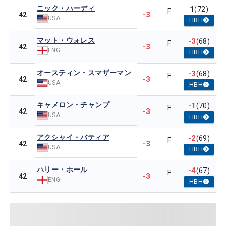
ニック・ハーディ
1
(72)
F
-3
42
USA
HBH
マット・ウォレス
-3
(68)
F
-3
42
ENG
HBH
オースティン・スマザーマン
-3
(68)
F
-3
42
USA
HBH
キャメロン・チャンプ
-1
(70)
F
-3
42
USA
HBH
アクシャイ・バティア
-2
(69)
F
-3
42
USA
HBH
ハリー・ホール
-4
(67)
F
-3
42
ENG
HBH