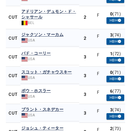
アドリアン・デュモン・ド・
0
(71)
F
シャサール
2
CUT
HBH
BEL
ジャクソン・マーカム
3
(74)
F
2
CUT
USA
HBH
バド・コーリー
1
(72)
F
3
CUT
USA
HBH
スコット・ガチャウスキー
0
(71)
F
3
CUT
USA
HBH
ボウ・ホスラー
6
(77)
F
3
CUT
USA
HBH
ブラント・スネデカー
3
(74)
F
3
CUT
USA
HBH
ジョシュ・ティーター
2
(73)
F