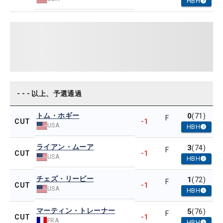
HBH
- - - 以上、予選通過
トム・ホギー
0
(71)
F
-1
CUT
USA
HBH
ライアン・ムーア
3
(74)
F
-1
CUT
USA
HBH
チェズ・リービー
1
(72)
F
-1
CUT
USA
HBH
マーティン・トレーナー
5
(76)
F
-1
CUT
FRA
HBH