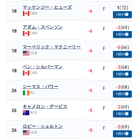
マッケンジー・ヒューズ
1
(72)
F
-6
18
CAN
HBH
アダム・スベンソン
-2
(69)
F
-6
18
CAN
HBH
マーベリック・マクニーリー
-5
(66)
F
-6
18
USA
HBH
ベン・シルバーマン
-3
(68)
F
-6
18
CAN
HBH
シーマス・パワー
-3
(68)
F
-5
26
IRL
HBH
キャメロン・デービス
-2
(69)
F
-5
26
AUS
HBH
ロビー・シェルトン
-2
(69)
F
-5
26
USA
HBH