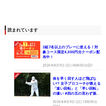
読まれています
2組7名以上のプレーに使える！対
象コース限定4,000円分クーポン配
布中！
2026年8月9日 (日) 06時00分
1
体を早く回す人ほど飛ばな
い!? 女子プロコーチが教える
「速い回転」と「早い回転」
の違い #四の五の言わず振り
氣れ
2026年8月9日 (日) 12時00分