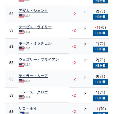
HBH
アダム・シェンク
2
(73)
F
-2
53
USA
HBH
デービス・ライリー
-1
(70)
F
-2
53
USA
HBH
キース・ミッチェル
1
(72)
F
-2
53
USA
HBH
ウェズリー・ブライアン
2
(73)
F
-2
53
USA
HBH
テイラー・ムーア
0
(71)
F
-2
53
USA
HBH
トレース・クロウ
1
(72)
F
-2
53
USA
HBH
リコ・ホイ
-1
(70)
F
-2
53
PHL