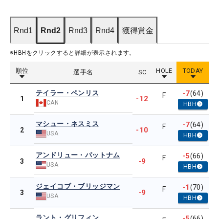
Rnd1
Rnd2
Rnd3
Rnd4
獲得賞金
※HBHをクリックすると詳細が表示されます。
順位
HOLE
TODAY
選手名
SC
テイラー・ペンリス
-7
(64)
F
-12
1
CAN
HBH
マシュー・ネスミス
-7
(64)
F
-10
2
USA
HBH
アンドリュー・パットナム
-5
(66)
F
-9
3
USA
HBH
ジェイコブ・ブリッジマン
-1
(70)
F
-9
3
USA
HBH
ラント・グリフィン
-5
(66)