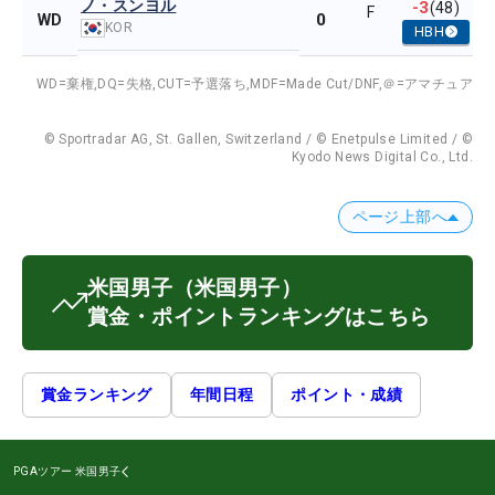
ノ・スンヨル
-3
(48)
F
0
WD
KOR
HBH
WD=棄権,
DQ=失格,
CUT=予選落ち,
MDF=Made Cut/DNF,
＠=アマチュア
© Sportradar AG, St. Gallen, Switzerland / © Enetpulse Limited / ©
Kyodo News Digital Co., Ltd.
ページ上部へ
米国男子
（米国男子）
賞金・ポイントランキングはこちら
賞金ランキング
年間日程
ポイント・成績
PGAツアー
米国男子