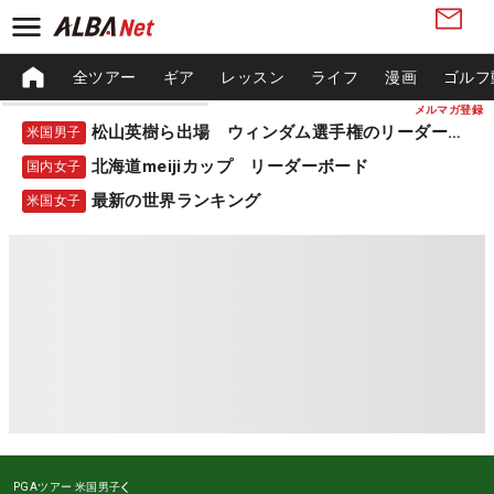
全ツアー
ギア
レッスン
ライフ
漫画
ゴルフ
メルマガ登録
松山英樹ら出場 ウィンダム選手権のリーダーボード
米国男子
北海道meijiカップ リーダーボード
国内女子
最新の世界ランキング
米国女子
PGAツアー
米国男子