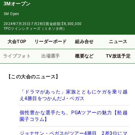
3Mオープン
3M Open
2024年7月25日-7月28日
賞金総額
$8,300,000
TPCツインシティーズ（ミネソタ州）
大会TOP
リーダーボード
組み合せ
ニュース
ライブフォト
出場選手
概要など
TV放送予定
【この大会のニュース】
「ドラマがあった」家族とともにケガを乗り越
え4勝目をつかんだJ・ベガス
個性豊かな選手たち、PGAツアーの魅力【舩越
園子コラム】
ジョナサン・ベガスがツアー4勝目 2差3位にマ