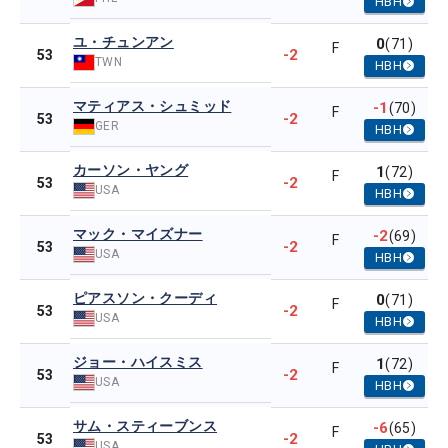
HBH
ユ・チュンアン
0
(71)
F
-2
53
TWN
HBH
マティアス・シュミッド
-1
(70)
F
-2
53
GER
HBH
カーソン・ヤング
1
(72)
F
-2
53
USA
HBH
マック・マイズナー
-2
(69)
F
-2
53
USA
HBH
ピアスソン・クーディ
0
(71)
F
-2
53
USA
HBH
ジョー・ハイスミス
1
(72)
F
-2
53
USA
HBH
サム・スティーブンス
-6
(65)
F
-2
53
USA