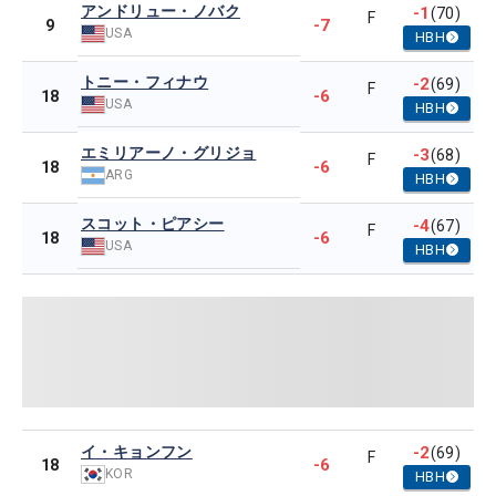
アンドリュー・ノバク
-1
(70)
F
-7
9
USA
HBH
トニー・フィナウ
-2
(69)
F
-6
18
USA
HBH
エミリアーノ・グリジョ
-3
(68)
F
-6
18
ARG
HBH
スコット・ピアシー
-4
(67)
F
-6
18
USA
HBH
イ・キョンフン
-2
(69)
F
-6
18
KOR
HBH