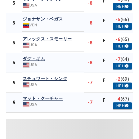
F
-8
5
USA
HBH
ジョナサン・ベガス
-5
(66)
F
-8
5
VEN
HBH
アレックス・スモーリー
-6
(65)
F
-8
5
USA
HBH
ダグ・ギム
-7
(64)
F
-8
5
USA
HBH
スチュワート・シンク
-2
(69)
F
-7
9
USA
HBH
マット・クーチャー
-4
(67)
F
-7
9
USA
HBH