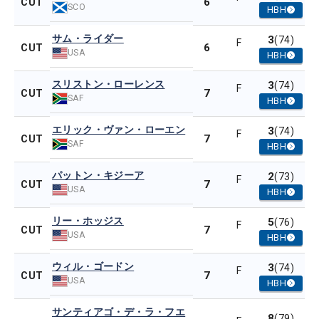
6
CUT
SCO
HBH
サム・ライダー
3
(74)
F
6
CUT
USA
HBH
スリストン・ローレンス
3
(74)
F
7
CUT
SAF
HBH
エリック・ヴァン・ローエン
3
(74)
F
7
CUT
SAF
HBH
パットン・キジーア
2
(73)
F
7
CUT
USA
HBH
リー・ホッジス
5
(76)
F
7
CUT
USA
HBH
ウィル・ゴードン
3
(74)
F
7
CUT
USA
HBH
サンティアゴ・デ・ラ・フエ
8
(79)