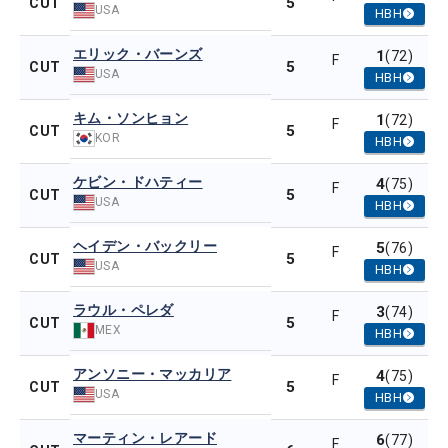
5
CUT
USA
HBH
エリック・バーンズ
1
(72)
F
5
CUT
USA
HBH
キム・ソンヒョン
1
(72)
F
5
CUT
KOR
HBH
ケビン・ドハティー
4
(75)
F
5
CUT
USA
HBH
ヘイデン・バックリー
5
(76)
F
5
CUT
USA
HBH
ラウル・ペレダ
3
(74)
F
5
CUT
MEX
HBH
アンソニー・マッカリア
4
(75)
F
5
CUT
USA
HBH
マーティン・レアード
6
(77)
F