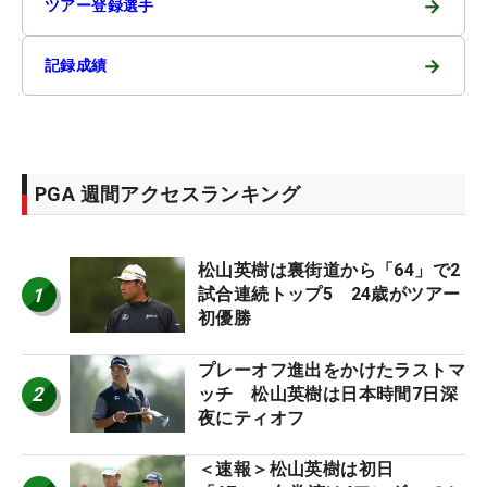
→
ツアー登録選手
→
記録成績
PGA 週間アクセスランキング
松山英樹は裏街道から「64」で2
1
試合連続トップ5 24歳がツアー
初優勝
プレーオフ進出をかけたラストマ
2
ッチ 松山英樹は日本時間7日深
夜にティオフ
＜速報＞松山英樹は初日