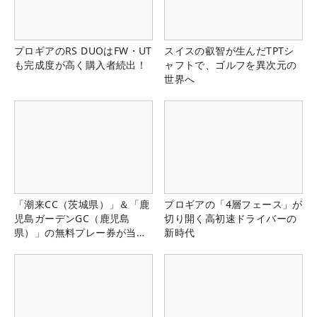
プロギアのRS DUOはFW・UT
スイスの叡智が生んだTPTシ
も完成度が高く購入者続出！
ャフトで、ゴルフを異次元の
世界へ
「潮来CC（茨城県）」＆「鹿
プロギアの「4層フェース」が
児島ガーデンGC（鹿児島
切り開く高初速ドライバーの
県）」の無料プレー券が当た
新時代
る！！