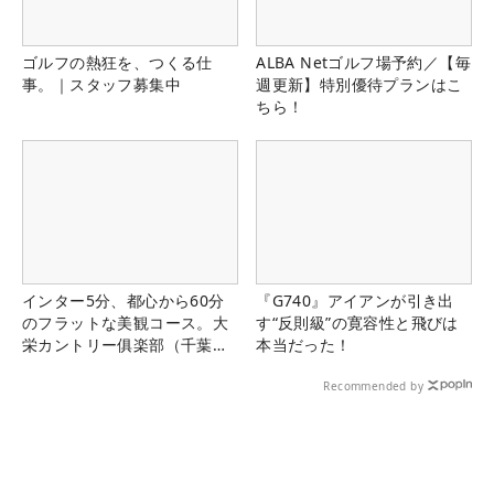
ゴルフの熱狂を、つくる仕
ALBA Netゴルフ場予約／【毎
事。｜スタッフ募集中
週更新】特別優待プランはこ
ちら！
インター5分、都心から60分
『G740』アイアンが引き出
のフラットな美観コース。大
す“反則級”の寛容性と飛びは
栄カントリー俱楽部（千葉
本当だった！
県）
Recommended by