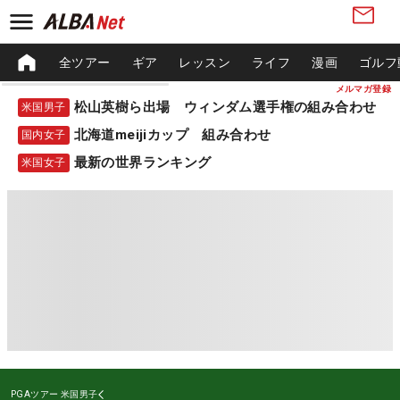
全ツアー
ギア
レッスン
ライフ
漫画
ゴルフ
メルマガ登録
松山英樹ら出場 ウィンダム選手権の組み合わせ
米国男子
北海道meijiカップ 組み合わせ
国内女子
最新の世界ランキング
米国女子
PGAツアー
米国男子