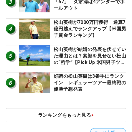
3
「67」 久常涼は4アンダーでホ
ールアウト
松山英樹が7000万円獲得 通算7
4
億円越えでランクアップ【米国男
子賞金ランキング】
松山英樹が結婚の発表を伏せてい
5
た理由とは？素顔を見せない松山
の“哲学”【Pick Up 米国男子ツア
ー十大ニュース】
好調の松山英樹は3番手にランク
6
イン レギュラーツアー最終戦の
優勝予想発表
ランキングをもっと見る