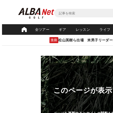
全ツアー
ギア
レッスン
ライフ
松山英樹ら出場 米男子リーダー
注目
このページが表示