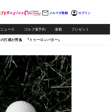
メルマガ登録
ログイン
Sニュース
ゴルフ場予約
連載
プレゼント
しの打感が秀逸 『トゥーロンパター』