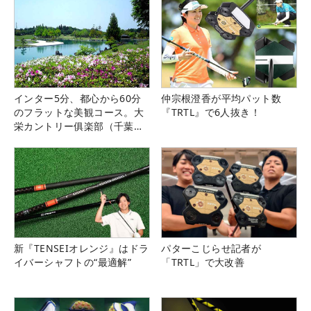
インター5分、都心から60分
仲宗根澄香が平均パット数
のフラットな美観コース。大
『TRTL』で6人抜き！
栄カントリー俱楽部（千葉
県）
新『TENSEIオレンジ』はドラ
パターこじらせ記者が
イバーシャフトの“最適解”
「TRTL」で大改善