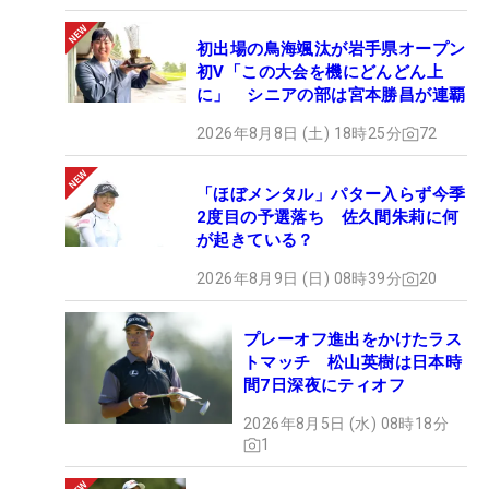
初出場の鳥海颯汰が岩手県オープン
初V「この大会を機にどんどん上
に」 シニアの部は宮本勝昌が連覇
2026年8月8日 (土) 18時25分
72
「ほぼメンタル」パター入らず今季
2度目の予選落ち 佐久間朱莉に何
が起きている？
2026年8月9日 (日) 08時39分
20
プレーオフ進出をかけたラス
トマッチ 松山英樹は日本時
間7日深夜にティオフ
2026年8月5日 (水) 08時18分
1