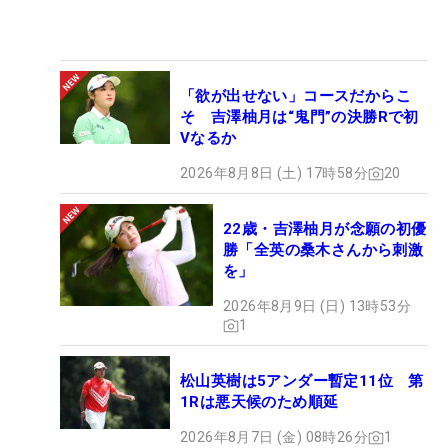
「欲が出せない」コースだからこ
そ 吉澤柚月は“鬼門”の決勝Rで初
Vなるか
2026年8月8日 (土) 17時58分
20
22歳・吉澤柚月が念願の初優
勝「全英の桑木さんから刺激
を」
2026年8月9日 (日) 13時53分
1
松山英樹は5アンダー暫定11位 第
1Rは悪天候のため順延
2026年8月7日 (金) 08時26分
1