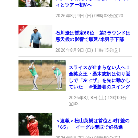
ィとツアー初Vへ
2026年8月9日 (日) 08時03分
20
石川遼は暫定68位 第3ラウンドは
悪天候の影響で順延/米男子下部
2026年8月9日 (日) 11時15分
1
スライスが止まらない人へ！
全英女王・桑木志帆は切り返
しで「左ヒザ」を先に動かし
ていた #優勝者のスイング
2026年8月8日 (土) 12時00分
32
＜速報＞松山英樹は首位と4打差の
「65」 イーグル奪取で好発進