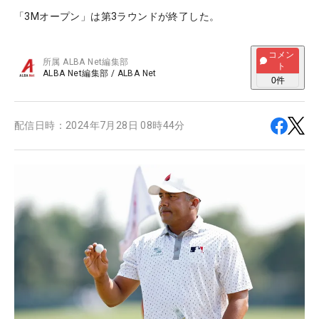
「3Mオープン」は第3ラウンドが終了した。
コメン
所属
ALBA Net編集部
ト
ALBA Net編集部
/
ALBA Net
0
件
配信日時：
2024年7月28日 08時44分