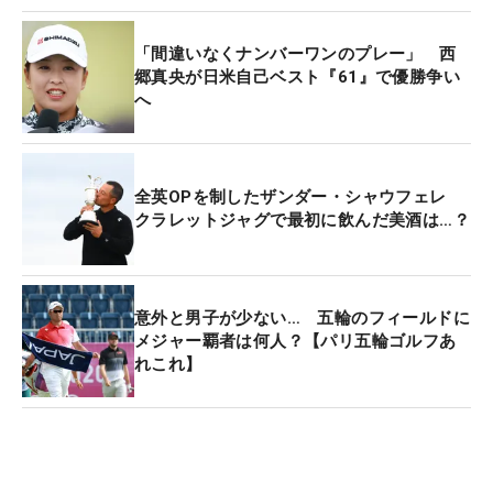
「間違いなくナンバーワンのプレー」 西
郷真央が日米自己ベスト『61』で優勝争い
へ
全英OPを制したザンダー・シャウフェレ
クラレットジャグで最初に飲んだ美酒は…？
意外と男子が少ない… 五輪のフィールドに
メジャー覇者は何人？【パリ五輪ゴルフあ
れこれ】