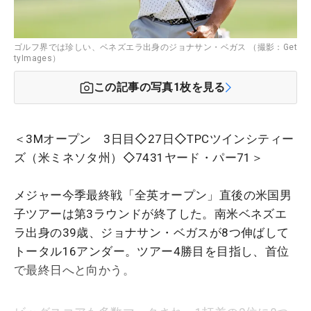
ゴルフ界では珍しい、ベネズエラ出身のジョナサン・ベガス （撮影：Get
tyImages）
この記事の写真
1
枚を見る
＜3Mオープン 3日目◇27日◇TPCツインシティー
ズ（米ミネソタ州）◇7431ヤード・パー71＞
メジャー今季最終戦「全英オープン」直後の米国男
子ツアーは第3ラウンドが終了した。南米ベネズエ
ラ出身の39歳、ジョナサン・ベガスが8つ伸ばして
トータル16アンダー。ツアー4勝目を目指し、首位
で最終日へと向かう。