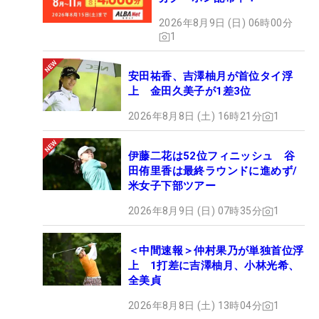
2026年8月9日 (日) 06時00分
1
安田祐香、吉澤柚月が首位タイ浮
上 金田久美子が1差3位
2026年8月8日 (土) 16時21分
1
伊藤二花は52位フィニッシュ 谷
田侑里香は最終ラウンドに進めず/
米女子下部ツアー
2026年8月9日 (日) 07時35分
1
＜中間速報＞仲村果乃が単独首位浮
上 1打差に吉澤柚月、小林光希、
全美貞
2026年8月8日 (土) 13時04分
1