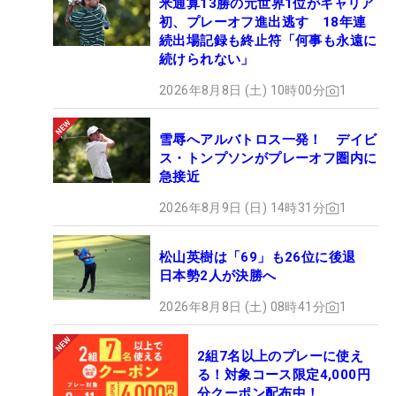
米通算13勝の元世界1位がキャリア
初、プレーオフ進出逃す 18年連
続出場記録も終止符「何事も永遠に
続けられない」
2026年8月8日 (土) 10時00分
1
雪辱へアルバトロス一発！ デイビ
ス・トンプソンがプレーオフ圏内に
急接近
2026年8月9日 (日) 14時31分
1
松山英樹は「69」も26位に後退
日本勢2人が決勝へ
2026年8月8日 (土) 08時41分
1
2組7名以上のプレーに使え
る！対象コース限定4,000円
分クーポン配布中！