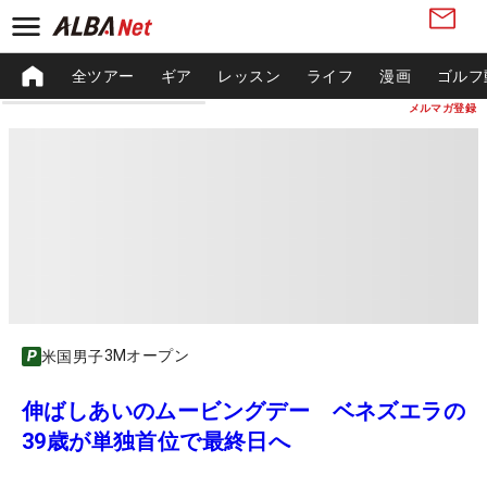
全ツアー
ギア
レッスン
ライフ
漫画
ゴルフ
メルマガ登録
3Mオープン
米国男子
伸ばしあいのムービングデー ベネズエラの
39歳が単独首位で最終日へ