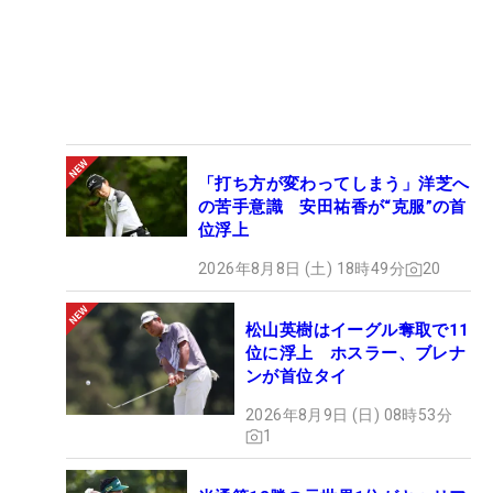
「打ち方が変わってしまう」洋芝へ
の苦手意識 安田祐香が“克服”の首
位浮上
2026年8月8日 (土) 18時49分
20
松山英樹はイーグル奪取で11
位に浮上 ホスラー、ブレナ
ンが首位タイ
2026年8月9日 (日) 08時53分
1