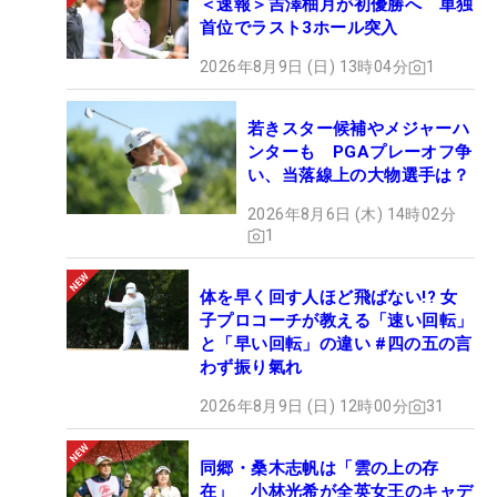
＜速報＞吉澤柚月が初優勝へ 単独
首位でラスト3ホール突入
2026年8月9日 (日) 13時04分
1
若きスター候補やメジャーハ
ンターも PGAプレーオフ争
い、当落線上の大物選手は？
2026年8月6日 (木) 14時02分
1
体を早く回す人ほど飛ばない!? 女
子プロコーチが教える「速い回転」
と「早い回転」の違い #四の五の言
わず振り氣れ
2026年8月9日 (日) 12時00分
31
同郷・桑木志帆は「雲の上の存
在」 小林光希が全英女王のキャデ