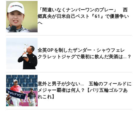
「間違いなくナンバーワンのプレー」 西
郷真央が日米自己ベスト『61』で優勝争い
へ
全英OPを制したザンダー・シャウフェレ
クラレットジャグで最初に飲んだ美酒は…？
意外と男子が少ない… 五輪のフィールドに
メジャー覇者は何人？【パリ五輪ゴルフあ
れこれ】