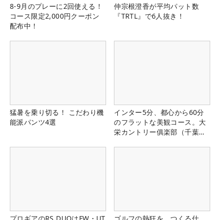
8-9月のプレーに2回使える！
仲宗根澄香が平均パット数
コース限定2,000円クーポン
『TRTL』で6人抜き！
配布中！
猛暑を乗り切る！ こだわり機
インター5分、都心から60分
能派パンツ4選
のフラットな美観コース。大
栄カントリー俱楽部（千葉
県）
プロギアのRS DUOはFW・UT
ゴルフの熱狂を、つくる仕