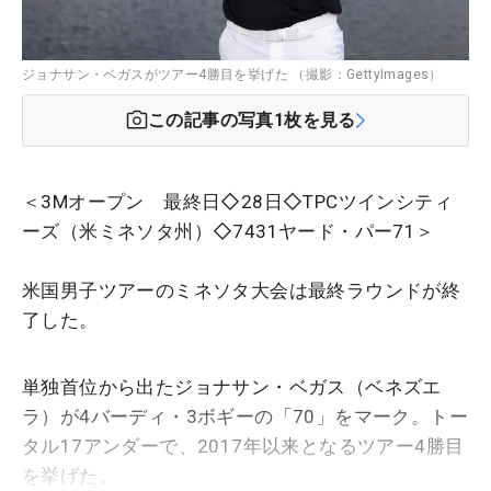
ジョナサン・ベガスがツアー4勝目を挙げた （撮影：GettyImages）
この記事の写真
1
枚を見る
＜3Mオープン 最終日◇28日◇TPCツインシティ
ーズ（米ミネソタ州）◇7431ヤード・パー71＞
米国男子ツアーのミネソタ大会は最終ラウンドが終
了した。
単独首位から出たジョナサン・ベガス（ベネズエ
ラ）が4バーディ・3ボギーの「70」をマーク。トー
タル17アンダーで、2017年以来となるツアー4勝目
を挙げた。