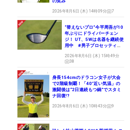
の笑み
2026年8月6日 (木) 14時09分
7
“替えないプロ”今平周吾が10
年ぶりにドライバーチェン
ジ！ UT、5Wは名器を継続使
用中 #男子プロセッティン
グ
2026年8月6日 (木) 15時49分
38
身長154cmのドラコン女子が大会
で2階級制覇！「40°近い気温」の
激闘後は“2日連続もつ鍋”でスタミ
ナ回復!?
2026年8月6日 (木) 10時43分
9