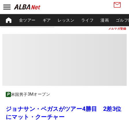
全ツアー
ギア
レッスン
ライフ
漫画
ゴルフ
メルマガ登録
3Mオープン
米国男子
ジョナサン・ベガスがツアー4勝目 2差3位
にマット・クーチャー