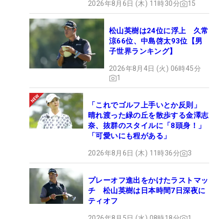
2026年8月6日 (木) 11時30分
15
松山英樹は24位に浮上 久常
涼66位、中島啓太93位【男
子世界ランキング】
2026年8月4日 (火) 06時45分
1
「これでゴルフ上手いとか反則」
晴れ渡った緑の丘を散歩する金澤志
奈、抜群のスタイルに「8頭身！」
「可愛いにも程がある」
2026年8月6日 (木) 11時36分
3
プレーオフ進出をかけたラストマッ
チ 松山英樹は日本時間7日深夜に
ティオフ
2026年8月5日 (水) 08時18分
1