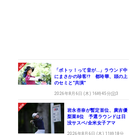
「ボトッ！って音が…」ラウンド中
にまさかの珍客!? 都玲華、頭の上
のセミと“共演”
2026年8月6日 (木) 16時45分
3
岩永杏奈が暫定首位、廣吉優
梨菜8位 予選ラウンドは日
没サスペ/全米女子アマ
2026年8月6日 (木) 11時18分