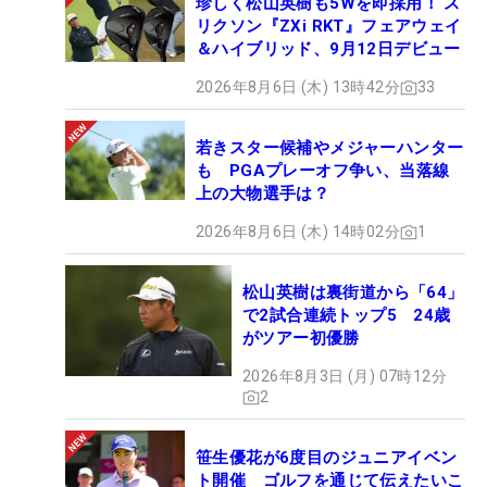
珍しく松山英樹も5Wを即採用！ ス
リクソン『ZXi RKT』フェアウェイ
＆ハイブリッド、9月12日デビュー
2026年8月6日 (木) 13時42分
33
若きスター候補やメジャーハンター
も PGAプレーオフ争い、当落線
上の大物選手は？
2026年8月6日 (木) 14時02分
1
松山英樹は裏街道から「64」
で2試合連続トップ5 24歳
がツアー初優勝
2026年8月3日 (月) 07時12分
2
笹生優花が6度目のジュニアイベン
ト開催 ゴルフを通じて伝えたいこ