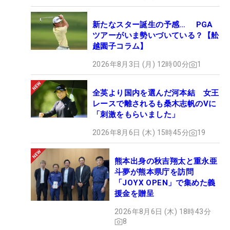
新たなスター誕生の予感… PGA
ツアーがいま勢いづいている？【舩
越園子コラム】
2026年8月3日 (月) 12時00分
1
全英より国内を選んだ河本結 女王
レースで離されるも桑木志帆のVに
「刺激をもらいました」
2026年8月6日 (木) 15時45分
19
熊本出身の秋吉翔太と重永亜
斗夢が熊本県庁を訪問
「JOYX OPEN」で集めた義
援金を贈呈
2026年8月6日 (木) 18時43分
8