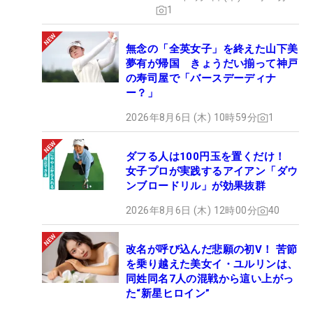
1
無念の「全英女子」を終えた山下美
夢有が帰国 きょうだい揃って神戸
の寿司屋で「バースデーディナ
ー？」
2026年8月6日 (木) 10時59分
1
ダフる人は100円玉を置くだけ！
女子プロが実践するアイアン「ダウ
ンブロードリル」が効果抜群
2026年8月6日 (木) 12時00分
40
改名が呼び込んだ悲願の初V！ 苦節
を乗り越えた美女イ・ユルリンは、
同姓同名7人の混戦から這い上がっ
た“新星ヒロイン”