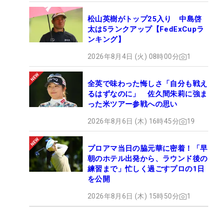
松山英樹がトップ25入り 中島啓
太は5ランクアップ【FedExCupラ
ンキング】
2026年8月4日 (火) 08時00分
1
全英で味わった悔しさ「自分も戦え
るはずなのに」 佐久間朱莉に強ま
った米ツアー参戦への思い
2026年8月6日 (木) 16時45分
19
プロアマ当日の脇元華に密着！「早
朝のホテル出発から、ラウンド後の
練習まで」忙しく過ごすプロの1日
を公開
2026年8月6日 (木) 15時50分
1