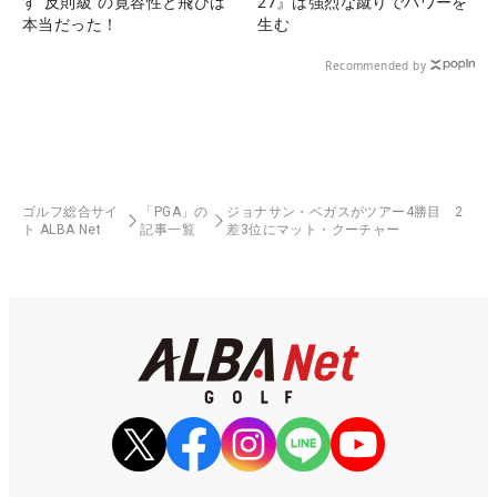
す“反則級”の寛容性と飛びは
27』は強烈な蹴りでパワーを
本当だった！
生む
Recommended by
ゴルフ総合サイ
「PGA」の
ジョナサン・ベガスがツアー4勝目 2
ト ALBA Net
記事一覧
差3位にマット・クーチャー