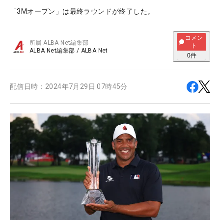
「3Mオープン」は最終ラウンドが終了した。
コメン
所属
ALBA Net編集部
ト
ALBA Net編集部
/
ALBA Net
0
件
配信日時：
2024年7月29日 07時45分