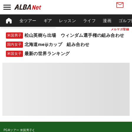
全ツアー
ギア
レッスン
ライフ
漫画
ゴルフ
メルマガ登録
松山英樹ら出場 ウィンダム選手権の組み合わせ
米国男子
北海道meijiカップ 組み合わせ
国内女子
最新の世界ランキング
米国女子
PGAツアー
米国男子