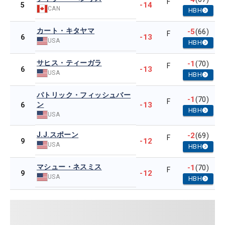
F
-14
5
CAN
HBH
カート・キタヤマ
-5
(66)
F
-13
6
USA
HBH
サヒス・ティーガラ
-1
(70)
F
-13
6
USA
HBH
パトリック・フィッシュバー
-1
(70)
F
ン
-13
6
HBH
USA
J.J.スポーン
-2
(69)
F
-12
9
USA
HBH
マシュー・ネスミス
-1
(70)
F
-12
9
USA
HBH