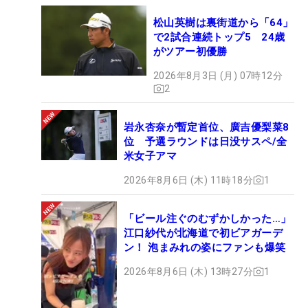
松山英樹は裏街道から「64」
で2試合連続トップ5 24歳
がツアー初優勝
2026年8月3日 (月) 07時12分
2
岩永杏奈が暫定首位、廣吉優梨菜8
位 予選ラウンドは日没サスペ/全
米女子アマ
2026年8月6日 (木) 11時18分
1
「ビール注ぐのむずかしかった…」
江口紗代が北海道で初ビアガーデ
ン！ 泡まみれの姿にファンも爆笑
2026年8月6日 (木) 13時27分
1