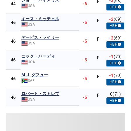
ジョー・ハイスミス
-3
(68)
F
-6
44
USA
HBH
キース・ミッチェル
-2
(69)
F
-5
46
USA
HBH
デービス・ライリー
-2
(69)
F
-5
46
USA
HBH
ニック・ハーディ
-1
(70)
F
-5
46
USA
HBH
M.J. ダフュー
-1
(70)
F
-5
46
SAF
HBH
ロバート・ストレブ
0
(71)
F
-5
46
USA
HBH