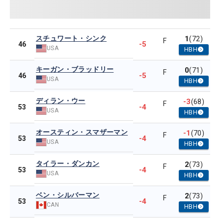
スチュワート・シンク
1
(72)
F
-5
46
USA
HBH
キーガン・ブラッドリー
0
(71)
F
-5
46
USA
HBH
ディラン・ウー
-3
(68)
F
-4
53
USA
HBH
オースティン・スマザーマン
-1
(70)
F
-4
53
USA
HBH
タイラー・ダンカン
2
(73)
F
-4
53
USA
HBH
ベン・シルバーマン
2
(73)
F
-4
53
CAN
HBH