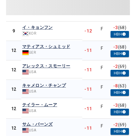
イ・キョンフン
-3
(68)
F
-12
9
KOR
HBH
マティアス・シュミッド
-3
(68)
F
-11
12
GER
HBH
アレックス・スモーリー
-2
(69)
F
-11
12
USA
HBH
キャメロン・チャンプ
-8
(63)
F
-11
12
USA
HBH
テイラー・ムーア
-3
(68)
F
-11
12
USA
HBH
サム・バーンズ
-2
(69)
F
-11
12
USA
HBH