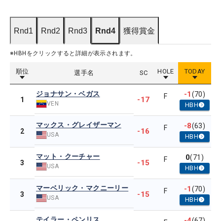
Rnd1
Rnd2
Rnd3
Rnd4
獲得賞金
※HBHをクリックすると詳細が表示されます。
順位
HOLE
TODAY
選手名
SC
ジョナサン・ベガス
-1
(70)
F
-17
1
VEN
HBH
マックス・グレイザーマン
-8
(63)
F
-16
2
USA
HBH
マット・クーチャー
0
(71)
F
-15
3
USA
HBH
マーベリック・マクニーリー
-1
(70)
F
-15
3
USA
HBH
テイラー・ペンリス
-4
(67)