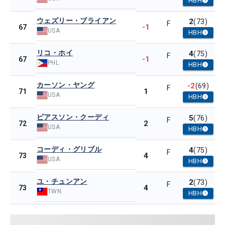
HBH
ウェズリー・ブライアン
2
(73)
F
-1
67
USA
HBH
リコ・ホイ
4
(75)
F
-1
67
PHL
HBH
カーソン・ヤング
-2
(69)
F
1
71
USA
HBH
ピアスソン・クーディ
5
(76)
F
2
72
USA
HBH
コーディ・グリブル
4
(75)
F
4
73
USA
HBH
ユ・チュンアン
2
(73)
F
4
73
TWN
HBH