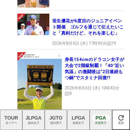
笹生優花が6度目のジュニアイベン
ト開催 ゴルフを通じて伝えたいこ
と「真剣だけど、それを楽しむ」
2026年8月6日 (木) 17時43分
19
身長154cmのドラコン女子が
大会で2階級制覇！「40°近い
気温」の激闘後は“2日連続も
つ鍋”でスタミナ回復!?
2026年8月6日 (木) 10時43分
9
TOUR
JLPGA
JGTO
LPGA
PGA
閉じる
全ツアー
国内女子
国内男子
米国女子
米国男子
更新