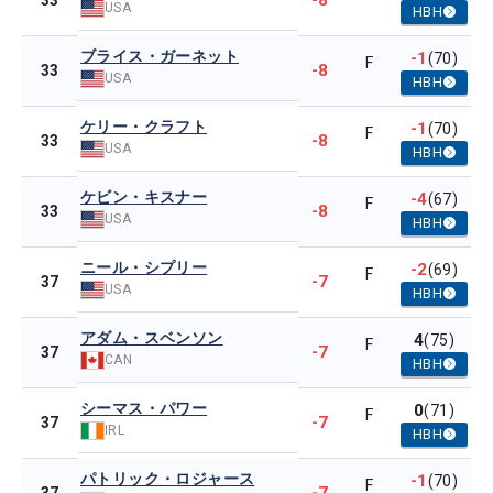
-8
33
USA
HBH
ブライス・ガーネット
-1
(70)
F
-8
33
USA
HBH
ケリー・クラフト
-1
(70)
F
-8
33
USA
HBH
ケビン・キスナー
-4
(67)
F
-8
33
USA
HBH
ニール・シプリー
-2
(69)
F
-7
37
USA
HBH
アダム・スベンソン
4
(75)
F
-7
37
CAN
HBH
シーマス・パワー
0
(71)
F
-7
37
IRL
HBH
パトリック・ロジャース
-1
(70)
F