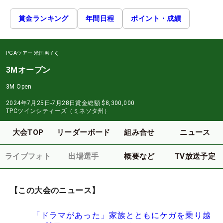
賞金ランキング
年間日程
ポイント・成績
PGAツアー
米国男子
3Mオープン
3M Open
2024年7月25日-7月28日
賞金総額
$8,300,000
TPCツインシティーズ（ミネソタ州）
大会TOP
リーダーボード
組み合せ
ニュース
ライブフォト
出場選手
概要など
TV放送予定
【この大会のニュース】
「ドラマがあった」家族とともにケガを乗り越