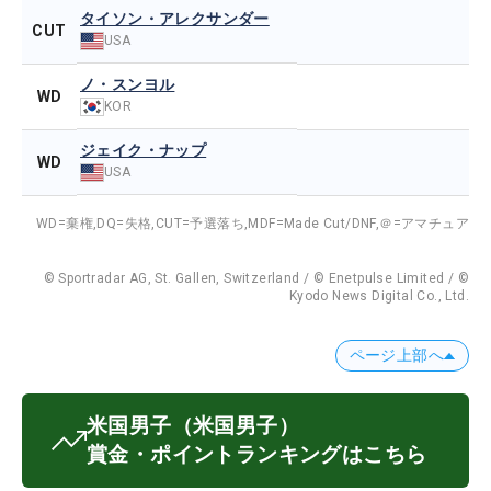
タイソン・アレクサンダー
CUT
USA
ノ・スンヨル
WD
KOR
ジェイク・ナップ
WD
USA
WD=棄権,
DQ=失格,
CUT=予選落ち,
MDF=Made Cut/DNF,
＠=アマチュア
© Sportradar AG, St. Gallen, Switzerland / © Enetpulse Limited / ©
Kyodo News Digital Co., Ltd.
ページ上部へ
米国男子
（米国男子）
賞金・ポイントランキングはこちら