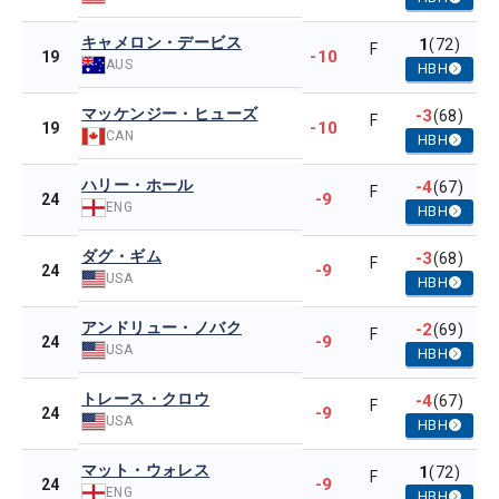
キャメロン・デービス
1
(72)
F
-10
19
AUS
HBH
マッケンジー・ヒューズ
-3
(68)
F
-10
19
CAN
HBH
ハリー・ホール
-4
(67)
F
-9
24
ENG
HBH
ダグ・ギム
-3
(68)
F
-9
24
USA
HBH
アンドリュー・ノバク
-2
(69)
F
-9
24
USA
HBH
トレース・クロウ
-4
(67)
F
-9
24
USA
HBH
マット・ウォレス
1
(72)
F
-9
24
ENG
HBH