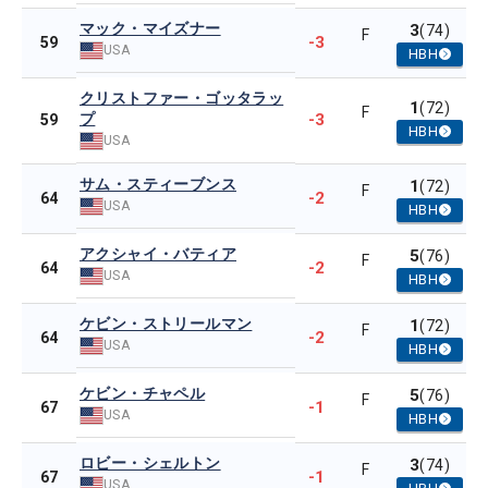
マック・マイズナー
3
(74)
F
-3
59
USA
HBH
クリストファー・ゴッタラッ
1
(72)
F
プ
-3
59
HBH
USA
サム・スティーブンス
1
(72)
F
-2
64
USA
HBH
アクシャイ・バティア
5
(76)
F
-2
64
USA
HBH
ケビン・ストリールマン
1
(72)
F
-2
64
USA
HBH
ケビン・チャペル
5
(76)
F
-1
67
USA
HBH
ロビー・シェルトン
3
(74)
F
-1
67
USA