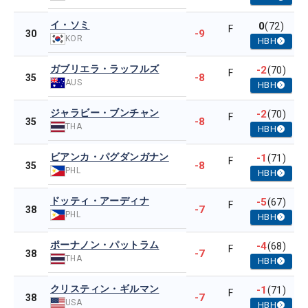
イ・ソミ
0
(72)
F
-9
30
KOR
HBH
ガブリエラ・ラッフルズ
-2
(70)
F
-8
35
AUS
HBH
ジャラビー・ブンチャン
-2
(70)
F
-8
35
THA
HBH
ビアンカ・パグダンガナン
-1
(71)
F
-8
35
PHL
HBH
ドッティ・アーディナ
-5
(67)
F
-7
38
PHL
HBH
ポーナノン・パットラム
-4
(68)
F
-7
38
THA
HBH
クリスティン・ギルマン
-1
(71)
F
-7
38
USA
HBH