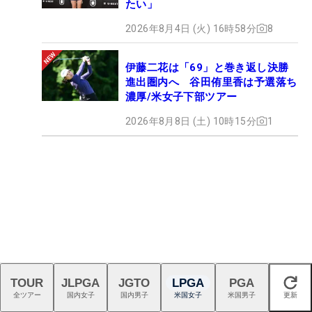
たい」
2026年8月4日 (火) 16時58分
8
伊藤二花は「69」と巻き返し決勝
進出圏内へ 谷田侑里香は予選落ち
濃厚/米女子下部ツアー
2026年8月8日 (土) 10時15分
1
TOUR
JLPGA
JGTO
LPGA
PGA
閉じる
全ツアー
国内女子
国内男子
米国女子
米国男子
更新