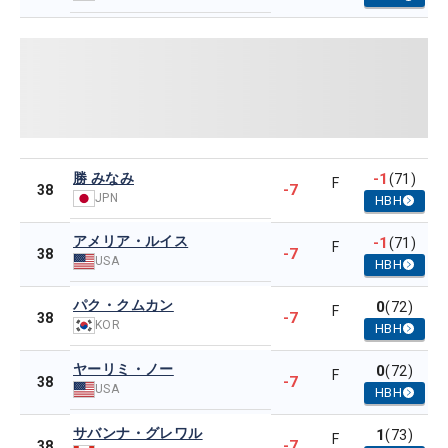
勝 みなみ
-1
(71)
F
-7
38
JPN
HBH
アメリア・ルイス
-1
(71)
F
-7
38
USA
HBH
パク・クムカン
0
(72)
F
-7
38
KOR
HBH
ヤーリミ・ノー
0
(72)
F
-7
38
USA
HBH
サバンナ・グレワル
1
(73)
F
-7
38