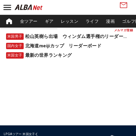
全ツアー
ギア
レッスン
ライフ
漫画
ゴルフ
メルマガ登録
松山英樹ら出場 ウィンダム選手権のリーダーボード
米国男子
北海道meijiカップ リーダーボード
国内女子
最新の世界ランキング
米国女子
LPGAツアー
米国女子