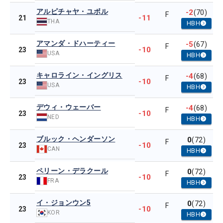
アルピチャヤ・ユボル
-2
(70)
F
-11
21
THA
HBH
アマンダ・ドハーティー
-5
(67)
F
-10
23
USA
HBH
キャロライン・イングリス
-4
(68)
F
-10
23
USA
HBH
デウィ・ウェーバー
-4
(68)
F
-10
23
NED
HBH
ブルック・ヘンダーソン
0
(72)
F
-10
23
CAN
HBH
ペリーン・デラクール
0
(72)
F
-10
23
FRA
HBH
イ・ジョンウン5
0
(72)
F
-10
23
KOR
HBH