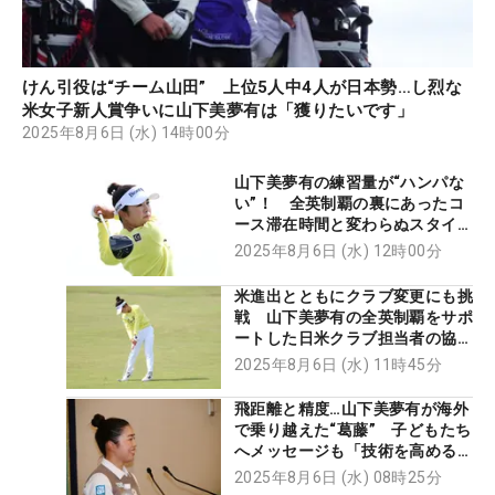
けん引役は“チーム山田” 上位5人中4人が日本勢…し烈な
米女子新人賞争いに山下美夢有は「獲りたいです」
2025年8月6日 (水) 14時00分
山下美夢有の練習量が“ハンパな
い”！ 全英制覇の裏にあったコ
ース滞在時間と変わらぬスタイル
【現地記者コラム】
2025年8月6日 (水) 12時00分
米進出とともにクラブ変更にも挑
戦 山下美夢有の全英制覇をサポ
ートした日米クラブ担当者の協力
体制
2025年8月6日 (水) 11時45分
飛距離と精度…山下美夢有が海外
で乗り越えた“葛藤” 子どもたち
へメッセージも「技術を高める練
習をすれば…」
2025年8月6日 (水) 08時25分