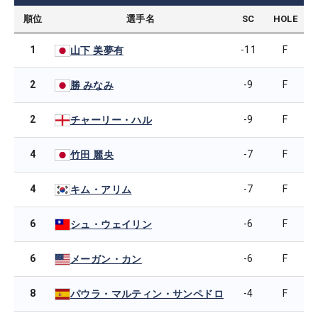
順位
選手名
SC
HOLE
1
-11
F
山下 美夢有
2
-9
F
勝 みなみ
2
-9
F
チャーリー・ハル
4
-7
F
竹田 麗央
4
-7
F
キム・アリム
6
-6
F
シュ・ウェイリン
6
-6
F
メーガン・カン
8
-4
F
パウラ・マルティン・サンペドロ