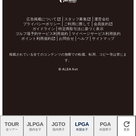
広告掲載について
スタッフ募集
運営会社
プライバシーポリシー
ご利用に際して
会員規約
ガイドライン
特定商取引法に基づく表示
ゴルフ場予約サービス利用規約
マイページサービス利用規約
ポイント利用規約
お問合せ
ヘルプ
サイトマップ
掲載されている全てのコンテンツの無断での転載、転用、コピー等は禁じま
す。
© ALBA Net
TOUR
JLPGA
JGTO
LPGA
PGA
閉じる
全ツアー
国内女子
国内男子
米国女子
米国男子
更新