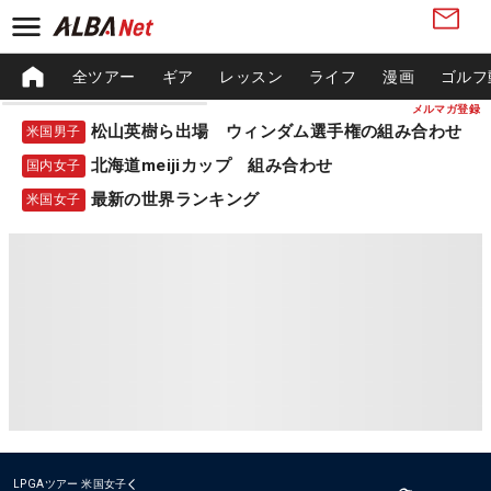
全ツアー
ギア
レッスン
ライフ
漫画
ゴルフ
メルマガ登録
松山英樹ら出場 ウィンダム選手権の組み合わせ
米国男子
北海道meijiカップ 組み合わせ
国内女子
最新の世界ランキング
米国女子
LPGAツアー
米国女子