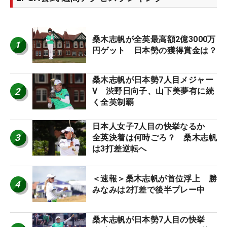
桑木志帆が全英最高額2億3000万
1
円ゲット 日本勢の獲得賞金は？
桑木志帆が日本勢7人目メジャー
2
V 渋野日向子、山下美夢有に続
く全英制覇
日本人女子7人目の快挙なるか
3
全英決着は何時ごろ？ 桑木志帆
は3打差逆転へ
＜速報＞桑木志帆が首位浮上 勝
4
みなみは2打差で後半プレー中
桑木志帆が日本勢7人目の快挙