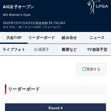
AIG女子オープン
AIG Women's Open
2025年7月31日-8月3日
賞金総額
$9,750,000
ロイヤル・ポースコールGC（ウェールズ）
大会TOP
リーダーボード
組み合せ
ニュース
ライブフォト
出場選手
概要など
TV放送予定
更新する
リーダーボード
Round
4