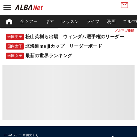
全ツアー
ギア
レッスン
ライフ
漫画
ゴルフ
メルマガ登録
松山英樹ら出場 ウィンダム選手権のリーダーボード
米国男子
北海道meijiカップ リーダーボード
国内女子
最新の世界ランキング
米国女子
LPGAツアー
米国女子