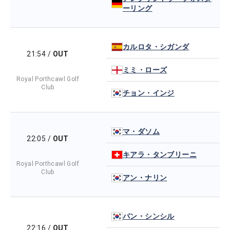
ーリング
カルロタ・シガンダ
21:54
/
OUT
ミミ・ローズ
Royal Porthcawl Golf
Club
チョン・インジ
マ・ダソム
22:05
/
OUT
キアラ・タンブリーニ
Royal Porthcawl Golf
Club
アン・ナリン
バン・シンシル
22:16
/
OUT