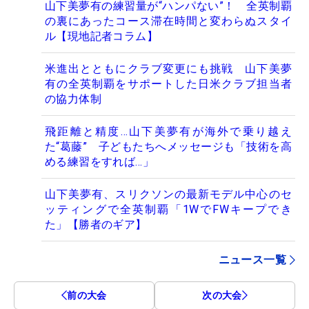
山下美夢有の練習量が“ハンパない”！ 全英制覇
の裏にあったコース滞在時間と変わらぬスタイ
ル【現地記者コラム】
米進出とともにクラブ変更にも挑戦 山下美夢
有の全英制覇をサポートした日米クラブ担当者
の協力体制
飛距離と精度…山下美夢有が海外で乗り越え
た“葛藤” 子どもたちへメッセージも「技術を高
める練習をすれば…」
山下美夢有、スリクソンの最新モデル中心のセ
ッティングで全英制覇「1WでFWキープでき
た」【勝者のギア】
ニュース一覧
前の大会
次の大会