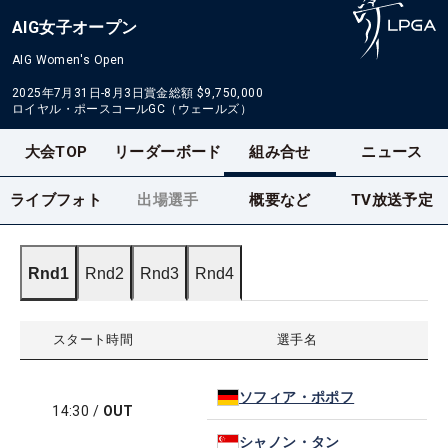
AIG女子オープン
AIG Women's Open
2025年7月31日-8月3日
賞金総額
$9,750,000
ロイヤル・ポースコールGC（ウェールズ）
大会TOP
リーダーボード
組み合せ
ニュース
ライブフォト
出場選手
概要など
TV放送予定
Rnd1
Rnd2
Rnd3
Rnd4
スタート時間
選手名
ソフィア・ポポフ
14:30
/
OUT
シャノン・タン