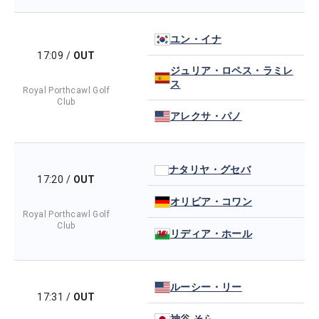
ユン・イナ
17:09
/
OUT
ジュリア・ロペス・ラミレ
ス
Royal Porthcawl Golf
Club
アレクサ・パノ
ナタリヤ・グセバ
17:20
/
OUT
オリビア・コワン
Royal Porthcawl Golf
Club
リディア・ホール
ルーシー・リー
17:31
/
OUT
神谷 そら