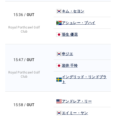
キム・セヨン
15:36
/
OUT
アシュレー・ブハイ
Royal Porthcawl Golf
Club
笹生 優花
申ジエ
15:47
/
OUT
岩井 千怜
Royal Porthcawl Golf
Club
イングリッド・リンドブラ
ト
アンドレア・リー
15:58
/
OUT
エイミー・ヤン