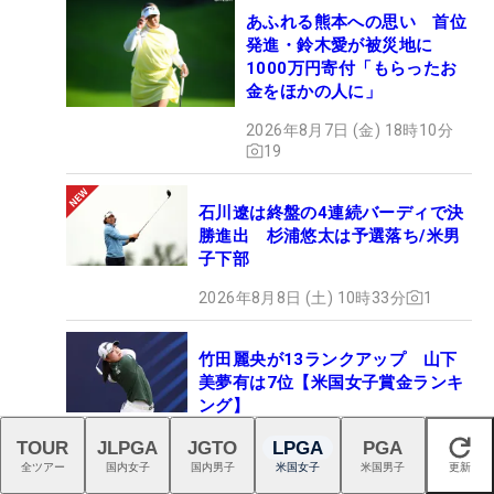
あふれる熊本への思い 首位
発進・鈴木愛が被災地に
1000万円寄付「もらったお
金をほかの人に」
2026年8月7日 (金) 18時10分
19
石川遼は終盤の4連続バーディで決
勝進出 杉浦悠太は予選落ち/米男
子下部
2026年8月8日 (土) 10時33分
1
竹田麗央が13ランクアップ 山下
美夢有は7位【米国女子賞金ランキ
ング】
2026年8月4日 (火) 12時00分
1
TOUR
JLPGA
JGTO
LPGA
PGA
閉じる
全ツアー
国内女子
国内男子
米国女子
米国男子
更新