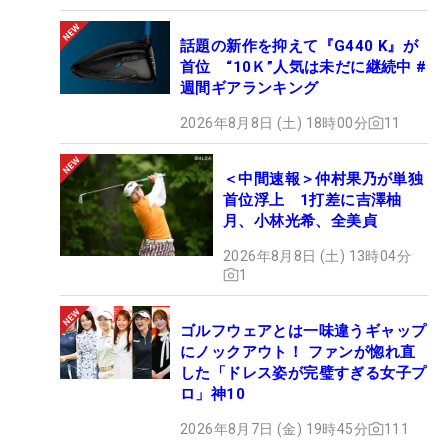
話題の新作を抑えて『G440 K』が
首位 “10Ｋ”人気は未だに継続中 #
週間ギアランキング
2026年8月8日 (土) 18時00分
11
＜中間速報＞仲村果乃が単独
首位浮上 1打差に吉澤柚
月、小林光希、全美貞
2026年8月8日 (土) 13時04分
1
ゴルフウェアとは一味違うギャップ
にノックアウト！ ファンが惚れ直
した「ドレス姿が完璧すぎる女子プ
ロ」神10
2026年8月7日 (金) 19時45分
111