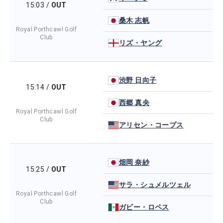
15:03
/
OUT
桑木 志帆
Royal Porthcawl Golf
Club
リズ・ヤング
渋野 日向子
15:14
/
OUT
西郷 真央
Royal Porthcawl Golf
Club
アリセン・コープス
畑岡 奈紗
15:25
/
OUT
サラ・シュメルツェル
Royal Porthcawl Golf
Club
ガビー・ロペス