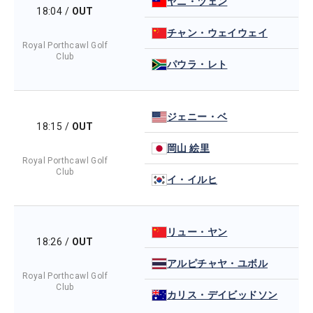
ヤニ・ツェン
18:04
/
OUT
チャン・ウェイウェイ
Royal Porthcawl Golf
Club
パウラ・レト
ジェニー・ベ
18:15
/
OUT
岡山 絵里
Royal Porthcawl Golf
Club
イ・イルヒ
リュー・ヤン
18:26
/
OUT
アルピチャヤ・ユボル
Royal Porthcawl Golf
Club
カリス・デイビッドソン