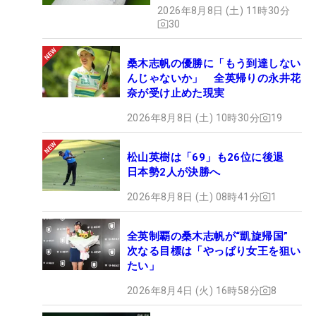
MAGICLACE』、8月8日デビ
2026年8月8日 (土) 11時30分
ュー
30
桑木志帆の優勝に「もう到達しない
んじゃないか」 全英帰りの永井花
奈が受け止めた現実
2026年8月8日 (土) 10時30分
19
松山英樹は「69」も26位に後退
日本勢2人が決勝へ
2026年8月8日 (土) 08時41分
1
全英制覇の桑木志帆が“凱旋帰国”
次なる目標は「やっぱり女王を狙い
たい」
2026年8月4日 (火) 16時58分
8