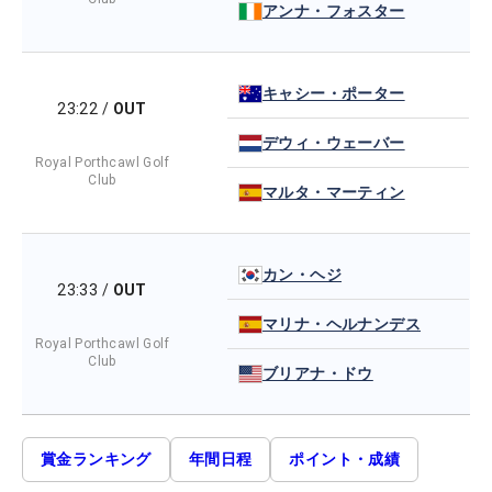
アンナ・フォスター
キャシー・ポーター
23:22
/
OUT
デウィ・ウェーバー
Royal Porthcawl Golf
Club
マルタ・マーティン
カン・ヘジ
23:33
/
OUT
マリナ・ヘルナンデス
Royal Porthcawl Golf
Club
ブリアナ・ドウ
賞金ランキング
年間日程
ポイント・成績