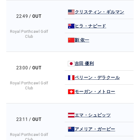
クリスティン・ギルマン
22:49
/
OUT
ヒラ・ナビード
Royal Porthcawl Golf
Club
劉 依一
吉田 優利
23:00
/
OUT
ペリーン・デラクール
Royal Porthcawl Golf
Club
モーガン・メトロー
エマ・シュピッツ
23:11
/
OUT
アメリア・ガービー
Royal Porthcawl Golf
Club