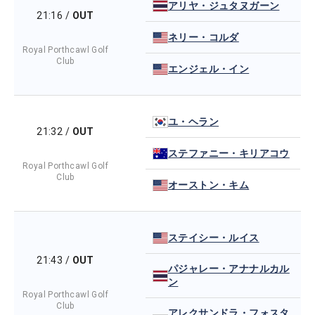
アリヤ・ジュタヌガーン
21:16
/
OUT
ネリー・コルダ
Royal Porthcawl Golf
Club
エンジェル・イン
ユ・ヘラン
21:32
/
OUT
ステファニー・キリアコウ
Royal Porthcawl Golf
Club
オーストン・キム
ステイシー・ルイス
21:43
/
OUT
パジャレー・アナナルカル
ン
Royal Porthcawl Golf
Club
アレクサンドラ・フォスタ