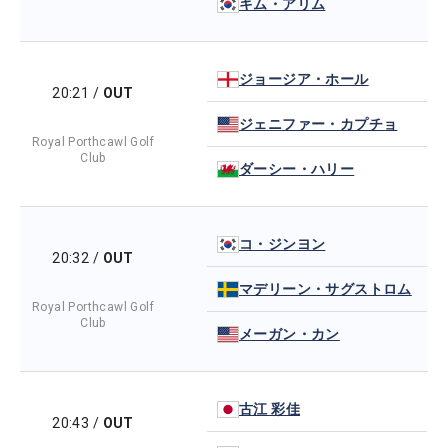
キム・アリム
ジョージア・ホール
20:21
/
OUT
ジェニファー・カプチョ
Royal Porthcawl Golf
Club
ダーシー・ハリー
コ・ジンヨン
20:32
/
OUT
マデリーン・サグストロム
Royal Porthcawl Golf
Club
メーガン・カン
古江 彩佳
20:43
/
OUT