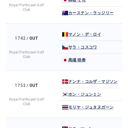
Royal Porthcawl Golf
Club
カーステン・ラッジリー
マノン・デ・ロイ
17:42
/
OUT
サラ・コスコワ
Royal Porthcawl Golf
Club
馬場 咲希
ナンナ・コルザ・マジソン
17:53
/
OUT
ホン・ジュンミン
Royal Porthcawl Golf
Club
モリヤ・ジュタヌガーン