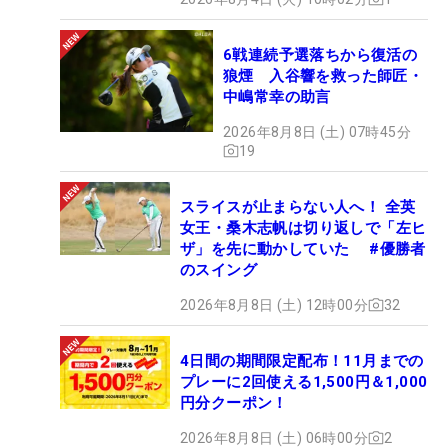
6戦連続予選落ちから復活の
狼煙 入谷響を救った師匠・
中嶋常幸の助言
2026年8月8日 (土) 07時45分
19
スライスが止まらない人へ！ 全英
女王・桑木志帆は切り返しで「左ヒ
ザ」を先に動かしていた #優勝者
のスイング
2026年8月8日 (土) 12時00分
32
4日間の期間限定配布！11月までの
プレーに2回使える1,500円＆1,000
円分クーポン！
2026年8月8日 (土) 06時00分
2