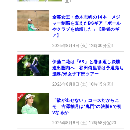
1
全英女王・桑木志帆の14本 メジ
ャー制覇を支えたBSギア「ボール
やクラブを信頼した」【勝者のギ
ア】
2026年8月4日 (火) 12時00分
1
伊藤二花は「69」と巻き返し決勝
進出圏内へ 谷田侑里香は予選落ち
濃厚/米女子下部ツアー
2026年8月8日 (土) 10時15分
1
「欲が出せない」コースだからこ
そ 吉澤柚月は“鬼門”の決勝Rで初
Vなるか
2026年8月8日 (土) 17時58分
20