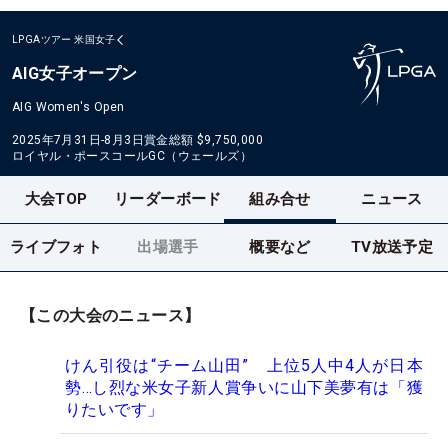
LPGAツアー
米国女子
AIG女子オープン
AIG Women's Open
2025年7月31日-8月3日
賞金総額
$9,750,000
ロイヤル・ポースコールGC（ウェールズ）
大会TOP
リーダーボード
組み合せ
ニュース
ライブフォト
出場選手
概要など
TV放送予定
【この大会のニュース】
けん引役は“チーム山田” 上位5人中4人が日本
勢…し烈な米女子新人賞争いに山下美夢有は「獲
りたいです」