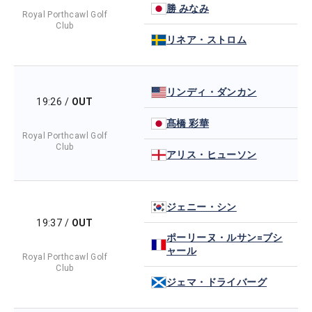
勝 みなみ
Royal Porthcawl Golf
Club
リネア・ストロム
リンディ・ダンカン
19:26
/
OUT
髙橋 彩華
Royal Porthcawl Golf
Club
アリス・ヒューソン
ジェニー・シン
19:37
/
OUT
ポーリーヌ・ルサン=ブシ
ャール
Royal Porthcawl Golf
Club
ジェマ・ドライバーグ