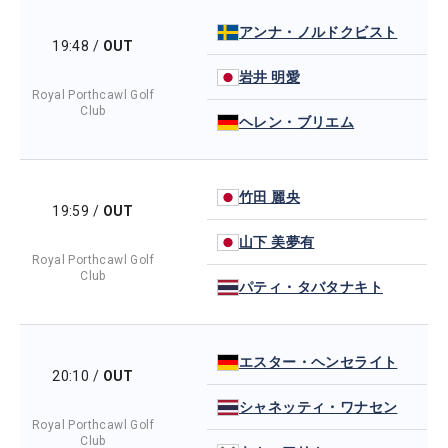
アンナ・ノルドクビスト
19:48
/
OUT
岩井 明愛
Royal Porthcawl Golf
Club
ヘレン・ブリエム
竹田 麗央
19:59
/
OUT
山下 美夢有
Royal Porthcawl Golf
Club
パティ・タバタナキト
エスター・ヘンセライト
20:10
/
OUT
シャネッティ・ワナセン
Royal Porthcawl Golf
Club