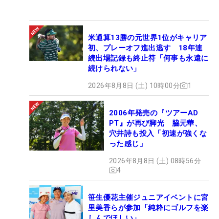
米通算13勝の元世界1位がキャリア
初、プレーオフ進出逃す 18年連
続出場記録も終止符「何事も永遠に
続けられない」
2026年8月8日 (土) 10時00分
1
2006年発売の『ツアーAD
PT』が再び脚光 脇元華、
穴井詩も投入「初速が強くな
った感じ」
2026年8月8日 (土) 08時56分
4
笹生優花主催ジュニアイベントに宮
里美香らが参加「純粋にゴルフを楽
しんでほしい」