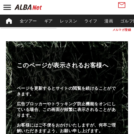
全ツアー
ギア
レッスン
ライフ
漫画
ゴルフ
メルマガ登録
このページが表示されるお客様へ
ページを更新するとサイトの閲覧を続けることがで
きます。
広告ブロッカーやトラッキング防止機能をオンにし
ている場合、この画面が頻繁に表示されることがあ
ります。
お客様にはご不便をおかけいたしますが、何卒ご理
解いただきますよう、お願い申し上げます。