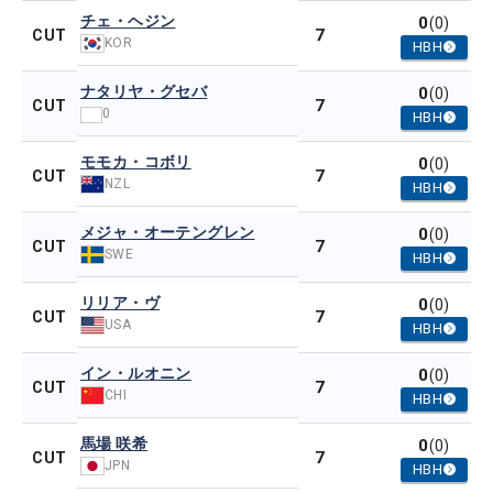
チェ・ヘジン
0
(0)
7
CUT
KOR
HBH
ナタリヤ・グセバ
0
(0)
7
CUT
0
HBH
モモカ・コボリ
0
(0)
7
CUT
NZL
HBH
メジャ・オーテングレン
0
(0)
7
CUT
SWE
HBH
リリア・ヴ
0
(0)
7
CUT
USA
HBH
イン・ルオニン
0
(0)
7
CUT
CHI
HBH
馬場 咲希
0
(0)
7
CUT
JPN
HBH