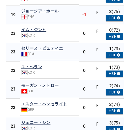
ジョージア・ホール
3
(75)
F
-1
19
ENG
HBH
イム・ジンヒ
0
(72)
F
0
23
KOR
HBH
セリーヌ・ビュティエ
1
(73)
F
0
23
FRA
HBH
ユ・ヘラン
1
(73)
F
0
23
KOR
HBH
モーガン・メトロー
2
(74)
F
0
23
SUI
HBH
エスター・ヘンセライト
2
(74)
F
0
23
GER
HBH
ジェニー・シン
3
(75)
F
0
23
KOR
HBH