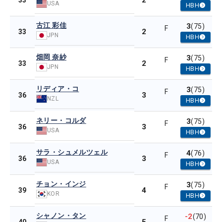
2
33
USA
HBH
古江 彩佳
3
(75)
F
2
33
JPN
HBH
畑岡 奈紗
3
(75)
F
2
33
JPN
HBH
リディア・コ
3
(75)
F
3
36
NZL
HBH
ネリー・コルダ
3
(75)
F
3
36
USA
HBH
サラ・シュメルツェル
4
(76)
F
3
36
USA
HBH
チョン・インジ
3
(75)
F
4
39
KOR
HBH
シャノン・タン
-2
(70)
F