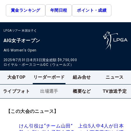
賞金ランキング
年間日程
ポイント・成績
LPGAツアー
米国女子
AIG女子オープン
AIG Women's Open
2025年7月31日-8月3日
賞金総額
$9,750,000
ロイヤル・ポースコールGC（ウェールズ）
大会TOP
リーダーボード
組み合せ
ニュース
ライブフォト
出場選手
概要など
TV放送予定
【この大会のニュース】
けん引役は“チーム山田” 上位5人中4人が日本