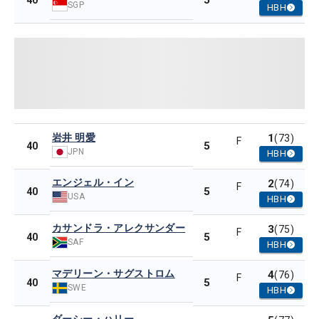
5
40
SGP
HBH
岩井 明愛
1
(73)
F
5
40
JPN
HBH
エンジェル・イン
2
(74)
F
5
40
USA
HBH
カサンドラ・アレクサンダー
3
(75)
F
5
40
SAF
HBH
マデリーン・サグストロム
4
(76)
F
5
40
SWE
HBH