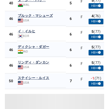
ダーシー・ハリー
5
(77)
F
5
40
WAL
HBH
ブルック・マシューズ
4
(76)
F
6
46
USA
HBH
イ・イルヒ
5
(77)
F
6
46
KOR
HBH
ディクシャ・ダガー
5
(77)
F
6
46
IND
HBH
リンディ・ダンカン
5
(77)
F
6
46
USA
HBH
ステイシー・ルイス
-1
(71)
F
7
50
USA
HBH