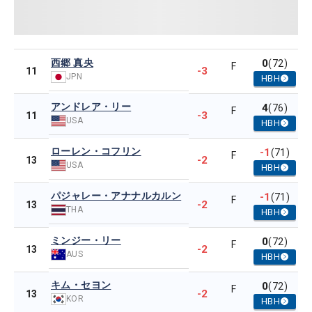
西郷 真央
0
(72)
F
-3
11
JPN
HBH
アンドレア・リー
4
(76)
F
-3
11
USA
HBH
ローレン・コフリン
-1
(71)
F
-2
13
USA
HBH
パジャレー・アナナルカルン
-1
(71)
F
-2
13
THA
HBH
ミンジー・リー
0
(72)
F
-2
13
AUS
HBH
キム・セヨン
0
(72)
F
-2
13
KOR
HBH