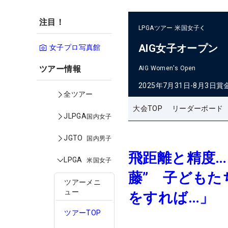
注目！
LPGAツアー
米国女子
AIG女子オープン
女子プロ写真館
ツアー情報
AIG Women's Open
2025年7月31日-8月3日
賞
全ツアー
大会TOP
リーダーボード
JLPGA
国内女子
JGTO
国内男子
飛距離と精度…
LPGA
米国女子
藤” 子ども
ツアーメニ
ュー
をすれば…」
ツアーTOP