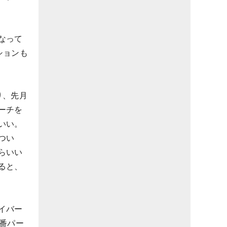
なって
ションも
り、先月
ーチを
いい。
つい
らいい
ると、
イバー
番パー