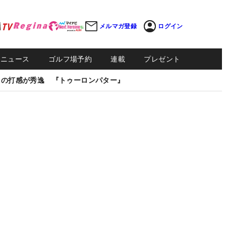
メルマガ登録
ログイン
Sニュース
ゴルフ場予約
連載
プレゼント
しの打感が秀逸 『トゥーロンパター』