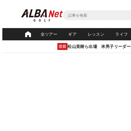
全ツアー
ギア
レッスン
ライフ
松山英樹ら出場 米男子リーダー
注目