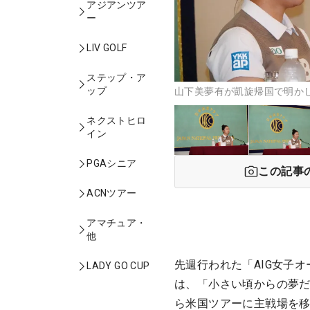
アジアンツア
ー
LIV GOLF
ステップ・ア
ップ
山下美夢有が凱旋帰国で明かし
ネクストヒロ
イン
PGAシニア
この記事
ACNツアー
アマチュア・
他
先週行われた「AIG女子
LADY GO CUP
は、「小さい頃からの夢
ら米国ツアーに主戦場を移