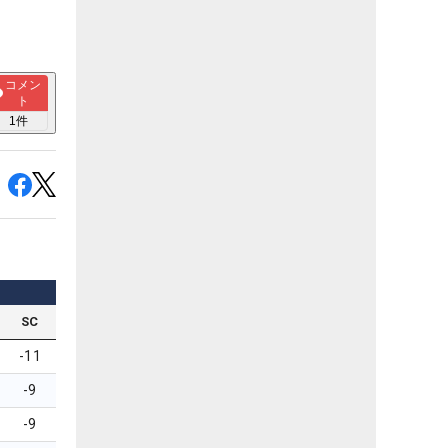
コメン
ト
1
件
SC
-11
-9
-9