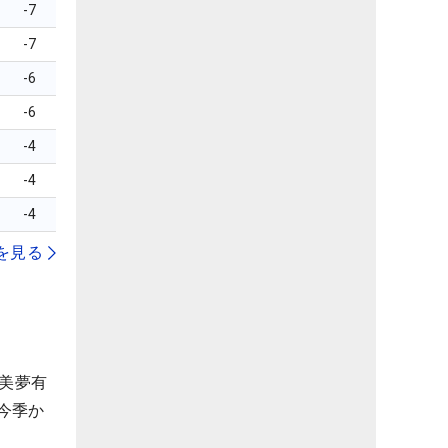
-7
-7
-6
-6
-4
-4
-4
を見る
下美夢有
今季か