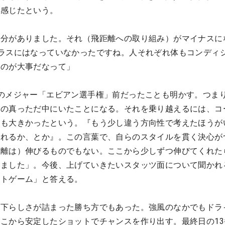
を感じたという。
部分がありました。それ（飛距離への取り組み）がマイナスに
ラスにはなっていなかったですね。人それぞれ体もコンディ
るのが大事だなって」
のメジャー「エビアン選手権」前だったことも明かす。つま
藤の真っただ中にいたことになる。それを乗り越えるには、コ
葉も大きかったという。『もう少し違う方向性で考えたほうが
取れるか、とか』。この言葉で、自らのスタイルを貫く決心が
距離は）伸びるものでもない。ここから少しずつ伸びてくれた
れました」。今後、上げていきたいスタッツ面について聞かれ
ートゲーム」と答える。
山下らしさが詰まった勝ち方でもあった。強風のなかでもドラ
こから安定したショットでチャンスを作り出す。最終日の13