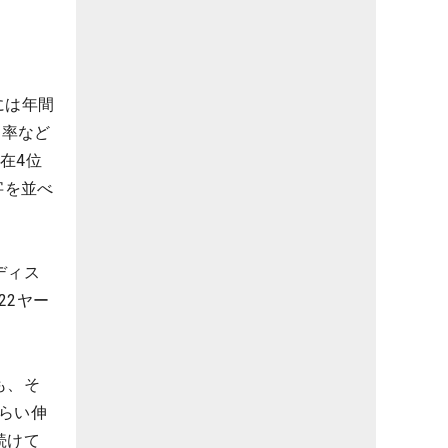
には年間
ン率など
在4位
字を並べ
ディス
22ヤー
も、そ
らい伸
続けて