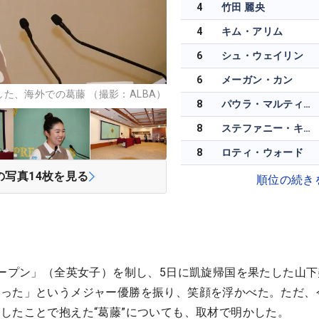
4
竹田 麗央
4
キム・アリム
6
シュ・ウェイリン
6
メーガン・カン
た、海外での葛藤 （撮影：ALBA）
8
パウラ・マルティン・サンペドロ
8
ステファニー・キリアコウ
8
ロティ・ウォード
の写真
14
枚を見る
順位の続き
オープン」（全英女子）を制し、5日に凱旋帰国を果たした山
だった」というメジャー優勝を振り、笑顔を浮かべた。ただ、
したことで抱えた“葛藤”についても、取材で明かした。