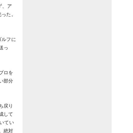
ず、ア
光った。
ゴルフに
送っ
プロを
い部分
ち戻り
成して
いてい
。絶対