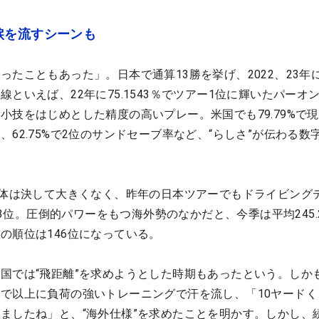
涙を流すシーンも
ったこともあった」。日本で通算13勝を挙げ、2022、23年
といえば、22年に75.1543％でツアー1位に輝いたパーオ
小技をはじめとした精度の高いプレー。米国でも79.79%で現
62.75%で2位のサンドセーブ率など、“らしさ”が伝わる数
と体は決して大きくなく、昨年の日本ツアーでもドライビング
の53位。圧倒的パワーをもつ海外勢のなかだと、今季は平均245.
の順位は146位になっている。
国では“飛距離”を求めようとした時期もあったという。しか
で以上に負荷の強いトレーニングで汗を流し、「10ヤードく
ましたね」と、“海外仕様”を求めたことを明かす。しかし、