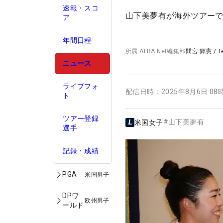
速報・スコ
山下美夢有が海外ツアー
ア
年間日程
所属
ALBA Net編集部
間宮 輝憲
/
T
ニュース
ライブフォ
配信日時：
2025年8月6日 08
ト
ツアー登録
#
山下美夢有
米国女子
選手
記録・成績
PGA
米国男子
DPワ
欧州男子
ールド