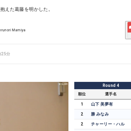
で抱えた葛藤を明かした。
erunori Mamiya
時25分
Round
4
順位
選手名
1
山下 美夢有
2
勝 みなみ
2
チャーリー・ハル