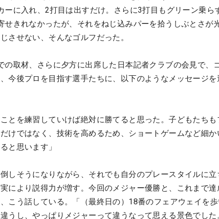
カーに入れ、2打目は出すだけ。さらに3打目もグリーン乗ら
寄せきれなかったが、それをねじ込みパーを拾うしぶとさが
感じさせない、そんなゴルフだった。
での取材、さらに夕方に出席した日本記者クラブの会見で、
や、今後プロを目指す選手たちに、以下のようなメッセージを
うことを練習していけば絶対に勝てると思った。子どもたちも
離だけではなく、技術を高めるため、ショートゲームなど細か
けると思います」
傾倒しそうになりながら、それでも自分のプレースタイルに立
事実により説得力が増す。今回のメジャー優勝と、これまで達
、こう話している。「（最終日の）18番のフェアウェイを歩
も違うし、やっぱりメジャーって違うなって思える景色でした