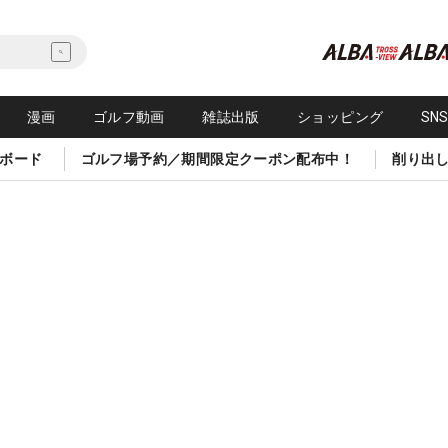
漫画
ゴルフ動画
雑誌出版
ショッピング
SN
ボード
ゴルフ場予約／期間限定クーポン配布中！
削り出