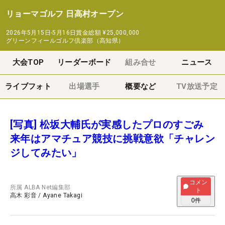
リョーマゴルフ 日高村オープン
2026年5月15日-5月16日
賞金総額
¥25,000,000
グリーンフィールゴルフ倶楽部（高知県）
大会TOP
リーダーボード
組み合せ
ニュース
ライブフォト
出場選手
概要など
TV放送予定
[写真] 松坂大輔氏が実感したプロのすごみ
来年はアマチュア競技に挑戦意欲「チャレン
ジしてみたい」
コメン
所属
ALBA Net編集部
ト
高木 彩音
/
Ayane Takagi
0
件