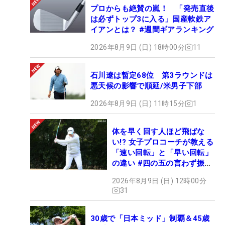
プロからも絶賛の嵐！ 「発売直後
は必ずトップ3に入る」国産軟鉄ア
イアンとは？ #週間ギアランキング
2026年8月9日 (日) 18時00分
11
石川遼は暫定68位 第3ラウンドは
悪天候の影響で順延/米男子下部
2026年8月9日 (日) 11時15分
1
体を早く回す人ほど飛ばな
い!? 女子プロコーチが教える
「速い回転」と「早い回転」
の違い #四の五の言わず振り
氣れ
2026年8月9日 (日) 12時00分
31
30歳で「日本ミッド」制覇＆45歳