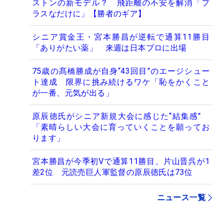
ストンの新モデル？ 飛距離の不安を解消「プ
ラスなだけに」【勝者のギア】
シニア賞金王・宮本勝昌が逆転で通算11勝目
「ありがたい薬」 来週は日本プロに出場
75歳の髙橋勝成が自身“43回目”のエージシュー
ト達成 限界に挑み続けるワケ「恥をかくこと
が一番、元気が出る」
原辰徳氏がシニア新規大会に感じた“結集感”
「素晴らしい大会に育っていくことを願ってお
ります」
宮本勝昌が今季初Vで通算11勝目、片山晋呉が1
差2位 元読売巨人軍監督の原辰徳氏は73位
ニュース一覧