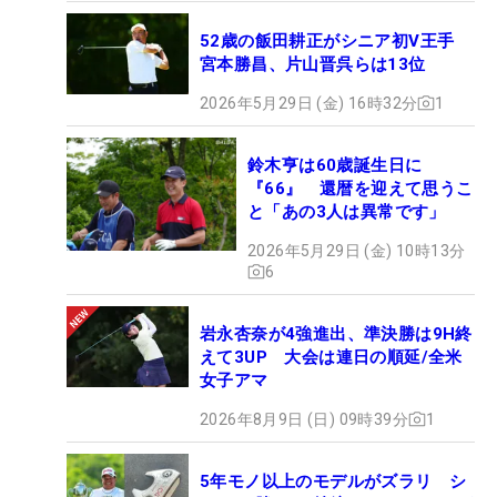
52歳の飯田耕正がシニア初V王手
宮本勝昌、片山晋呉らは13位
2026年5月29日 (金) 16時32分
1
鈴木亨は60歳誕生日に
『66』 還暦を迎えて思うこ
と「あの3人は異常です」
2026年5月29日 (金) 10時13分
6
岩永杏奈が4強進出、準決勝は9H終
えて3UP 大会は連日の順延/全米
女子アマ
2026年8月9日 (日) 09時39分
1
5年モノ以上のモデルがズラリ シ