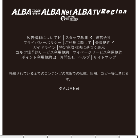
広告掲載について
スタッフ募集
運営会社
プライバシーポリシー
ご利用に際して
会員規約
ガイドライン
特定商取引法に基づく表示
ゴルフ場予約サービス利用規約
マイページサービス利用規約
ポイント利用規約
お問合せ
ヘルプ
サイトマップ
掲載されている全てのコンテンツの無断での転載、転用、コピー等は禁じま
す。
© ALBA Net