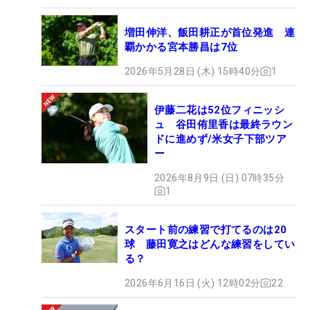
増田伸洋、飯田耕正が首位発進 連
覇かかる宮本勝昌は7位
2026年5月28日 (木) 15時40分
1
伊藤二花は52位フィニッシ
ュ 谷田侑里香は最終ラウン
ドに進めず/米女子下部ツア
ー
2026年8月9日 (日) 07時35分
1
スタート前の練習で打てるのは20
球 藤田寛之はどんな練習をしてい
る？
2026年6月16日 (火) 12時02分
22