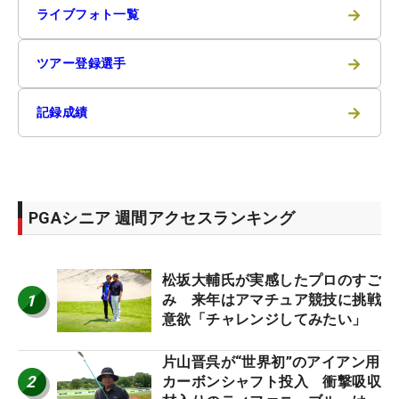
→
ライブフォト一覧
→
ツアー登録選手
→
記録成績
PGAシニア 週間アクセスランキング
松坂大輔氏が実感したプロのすご
1
み 来年はアマチュア競技に挑戦
意欲「チャレンジしてみたい」
片山晋呉が“世界初”のアイアン用
2
カーボンシャフト投入 衝撃吸収