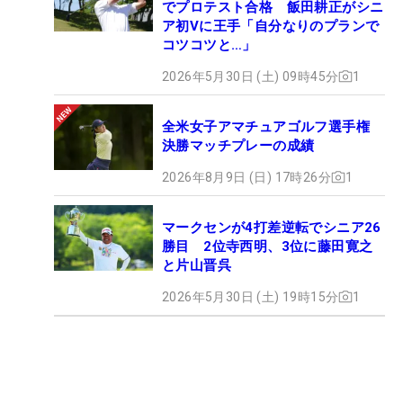
でプロテスト合格 飯田耕正がシニ
ア初Vに王手「自分なりのプランで
コツコツと…」
2026年5月30日 (土) 09時45分
1
全米女子アマチュアゴルフ選手権
決勝マッチプレーの成績
2026年8月9日 (日) 17時26分
1
マークセンが4打差逆転でシニア26
勝目 2位寺西明、3位に藤田寛之
と片山晋呉
2026年5月30日 (土) 19時15分
1