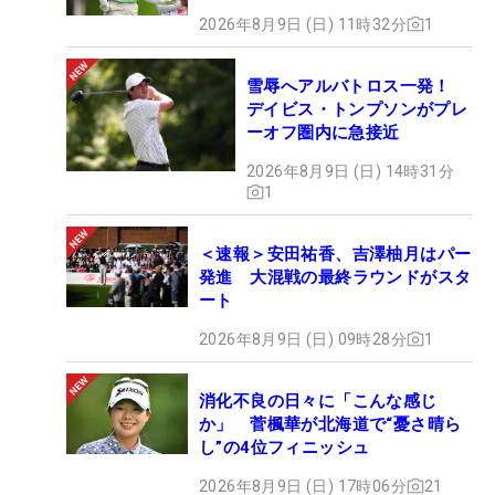
2026年8月9日 (日) 11時32分
1
雪辱へアルバトロス一発！
デイビス・トンプソンがプレ
ーオフ圏内に急接近
2026年8月9日 (日) 14時31分
1
＜速報＞安田祐香、吉澤柚月はパー
発進 大混戦の最終ラウンドがスタ
ート
2026年8月9日 (日) 09時28分
1
消化不良の日々に「こんな感じ
か」 菅楓華が北海道で“憂さ晴ら
し”の4位フィニッシュ
2026年8月9日 (日) 17時06分
21