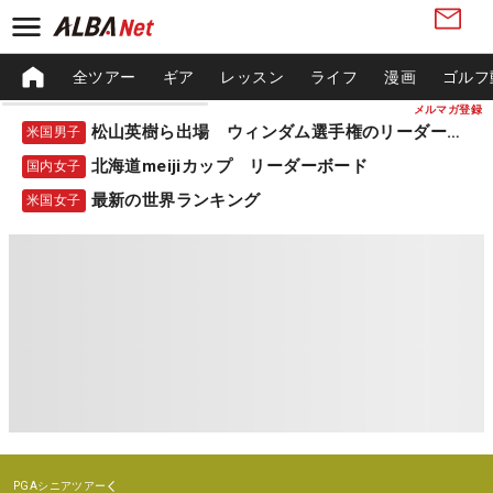
全ツアー
ギア
レッスン
ライフ
漫画
ゴルフ
メルマガ登録
松山英樹ら出場 ウィンダム選手権のリーダーボード
米国男子
北海道meijiカップ リーダーボード
国内女子
最新の世界ランキング
米国女子
PGAシニアツアー