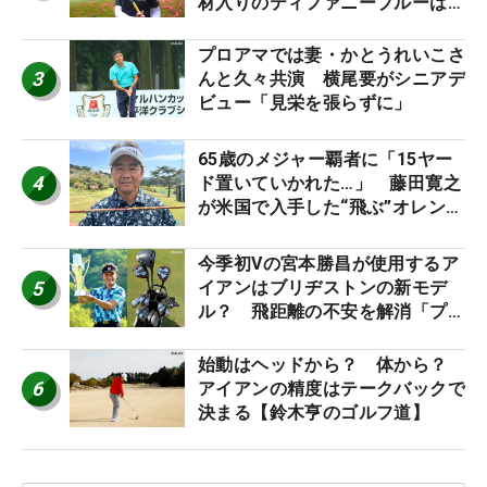
材入りのティファニーブルーは
「体にやさしい」
プロアマでは妻・かとうれいこさ
3
んと久々共演 横尾要がシニアデ
ビュー「見栄を張らずに」
65歳のメジャー覇者に「15ヤー
4
ド置いていかれた…」 藤田寛之
が米国で入手した“飛ぶ”オレンジ
シャフトは米シニア使用率2位
今季初Vの宮本勝昌が使用するア
5
イアンはブリヂストンの新モデ
ル？ 飛距離の不安を解消「プラ
スなだけに」【勝者のギア】
始動はヘッドから？ 体から？
6
アイアンの精度はテークバックで
決まる【鈴木亨のゴルフ道】