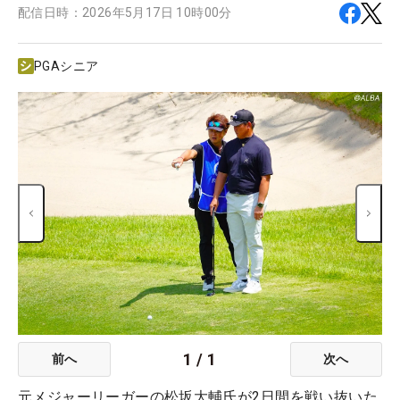
配信日時：
2026年5月17日 10時00分
PGAシニア
1
/
1
前へ
次へ
元メジャーリーガーの松坂大輔氏が2日間を戦い抜いた