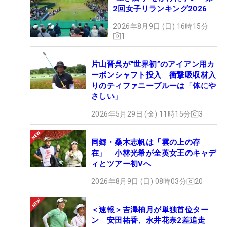
2回女子リランキング2026
2026年8月9日 (日) 16時15分
1
片山晋呉が“世界初”のアイアン用カ
ーボンシャフト投入 衝撃吸収材入
りのティファニーブルーは「体にや
さしい」
2026年5月29日 (金) 11時15分
3
同郷・桑木志帆は「雲の上の存
在」 小林光希が全英女王のキャデ
ィとツアー初Vへ
2026年8月9日 (日) 08時03分
20
＜速報＞吉澤柚月が単独首位ター
ン 安田祐香、永井花奈2差追走