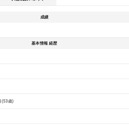
成績
基本情報 経歴
日
(53歳)