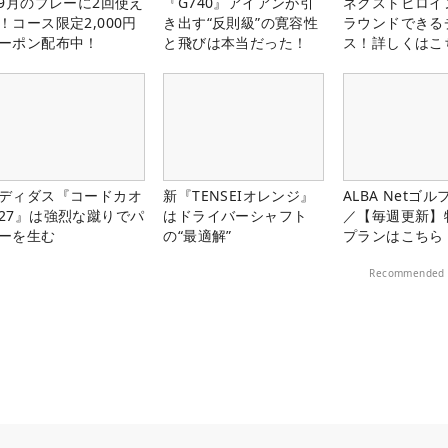
-9月のプレーに2回使え
『G740』アイアンが引
ネクストヒロイ
！コース限定2,000円
き出す“反則級”の寛容性
ラウンドできる
ーポン配布中！
と飛びは本当だった！
ス！詳しくはこ
ディダス『コードカオ
新『TENSEIオレンジ』
ALBA Netゴ
27』は強烈な蹴りでパ
はドライバーシャフト
／【毎週更新】
ーを生む
の“最適解”
プランはこちら
Recommended 