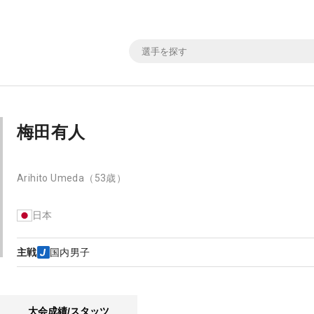
梅田有人
Arihito Umeda
（53歳）
日本
主戦
国内男子
大会成績/スタッツ