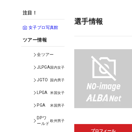
注目！
選手情報
女子プロ写真館
ツアー情報
全ツアー
JLPGA
国内女子
JGTO
国内男子
LPGA
米国女子
PGA
米国男子
DPワ
欧州男子
ールド
プロフィール