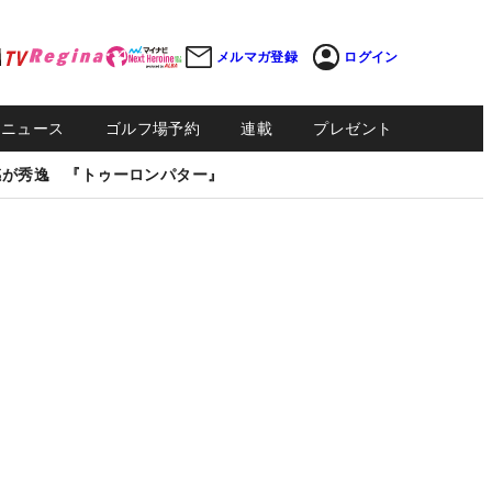
メルマガ登録
ログイン
Sニュース
ゴルフ場予約
連載
プレゼント
感が秀逸 『トゥーロンパター』