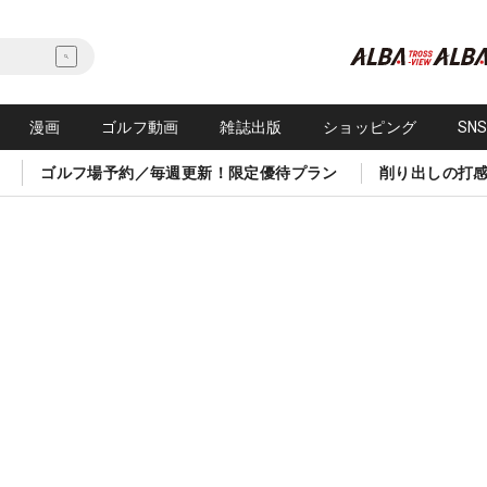
漫画
ゴルフ動画
雑誌出版
ショッピング
SN
ゴルフ場予約／毎週更新！限定優待プラン
削り出しの打