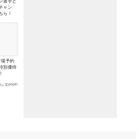
ン選手と
チャン
ちら！
ルフ場予約
特別優待
！
by