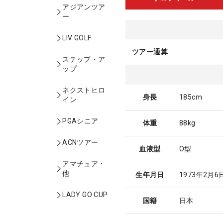
アジアンツア
ー
LIV GOLF
ツアー通算
ステップ・ア
ップ
ネクストヒロ
身長
185cm
イン
PGAシニア
体重
88kg
ACNツアー
血液型
O型
アマチュア・
他
生年月日
1973年2月6
LADY GO CUP
国籍
日本