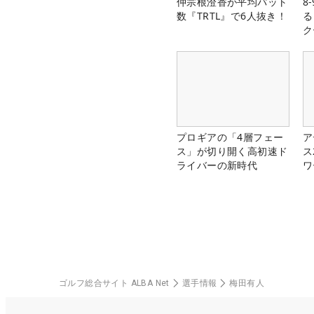
仲宗根澄香が平均パット
8
数『TRTL』で6人抜き！
る
ク
プロギアの「4層フェー
ア
ス」が切り開く高初速ド
ス
ライバーの新時代
ワ
ゴルフ総合サイト ALBA Net
選手情報
梅田有人