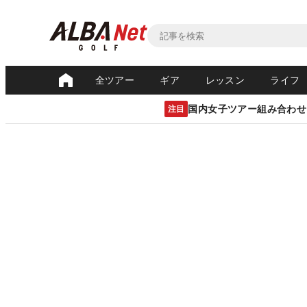
全ツアー
ギア
レッスン
ライフ
国内女子ツアー組み合わせ
注目