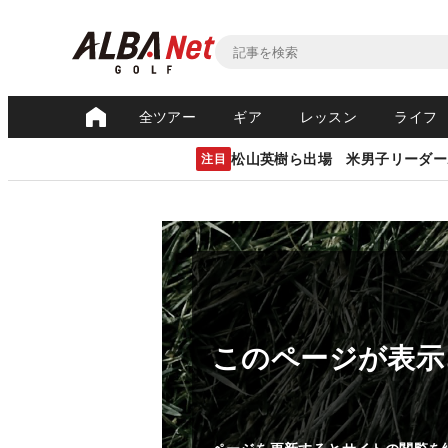
全ツアー
ギア
レッスン
ライフ
松山英樹ら出場 米男子リーダー
注目
このページが表示