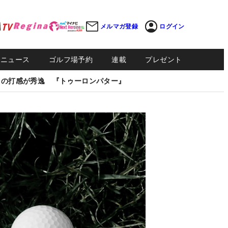
メルマガ登録
ログイン
Sニュース
ゴルフ場予約
連載
プレゼント
しの打感が秀逸 『トゥーロンパター』