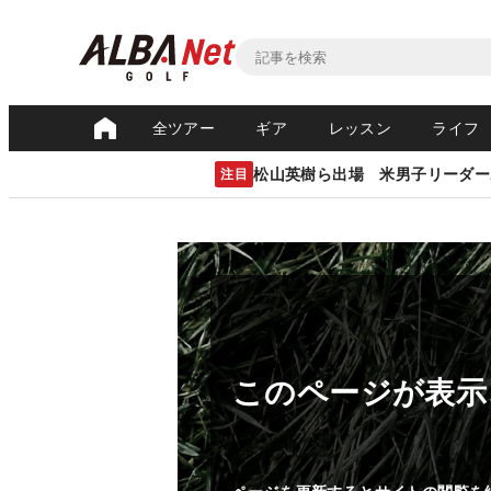
全ツアー
ギア
レッスン
ライフ
松山英樹ら出場 米男子リーダー
注目
このページが表示