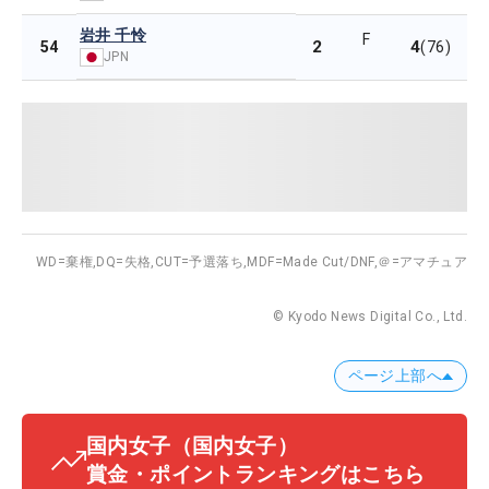
岩井 千怜
F
2
4
54
(76)
JPN
WD=棄権,
DQ=失格,
CUT=予選落ち,
MDF=Made Cut/DNF,
＠=アマチュア
© Kyodo News Digital Co., Ltd.
ページ上部へ
国内女子
（国内女子）
賞金・ポイントランキングはこちら