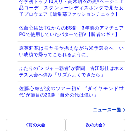
今季初トップ10入り・高木萌衣の黒×ベージュ上
品コーデ スタンレーレディスホンダで見た女
子プロウェア【編集部ファッションチェック】
佐藤心結は中2からのBS党 3年前のアマチュア
POで使用していたパターで初V【勝者のギア】
原英莉花はモヤモヤ抱えながら米予選会へ「い
い成績で帰ってこられるように」
ふたりの“メジャー覇者”が奮闘 古江彩佳はホス
テス大会へ弾み「リズムよくできたら」
佐藤心結が涙のツアー初V “ダイヤモンド世
代”が節目の20勝「自分の代は強い」
ニュース一覧
前の大会
次の大会