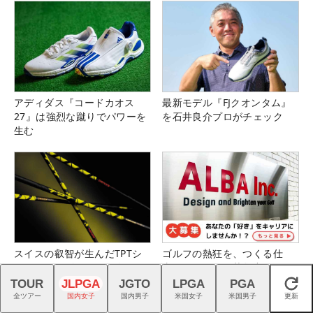
アディダス『コードカオス
最新モデル『FJクオンタム』
27』は強烈な蹴りでパワーを
を石井良介プロがチェック
生む
スイスの叡智が生んだTPTシ
ゴルフの熱狂を、つくる仕
ャフトで、ゴルフを異次元の
事。｜スタッフ募集中
世界へ
TOUR
JLPGA
JGTO
LPGA
PGA
閉じる
全ツアー
国内女子
国内男子
米国女子
米国男子
更新
Recommended by