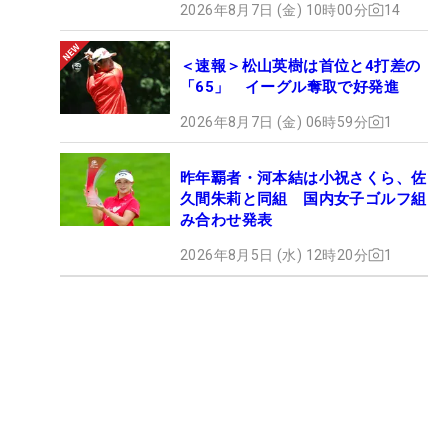
2026年8月7日 (金) 10時00分
14
＜速報＞松山英樹は首位と4打差の
「65」 イーグル奪取で好発進
2026年8月7日 (金) 06時59分
1
昨年覇者・河本結は小祝さくら、佐
久間朱莉と同組 国内女子ゴルフ組
み合わせ発表
2026年8月5日 (水) 12時20分
1