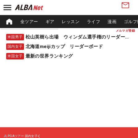
全ツアー
ギア
レッスン
ライフ
漫画
ゴルフ
メルマガ登録
松山英樹ら出場 ウィンダム選手権のリーダーボード
米国男子
北海道meijiカップ リーダーボード
国内女子
最新の世界ランキング
米国女子
JLPGAツアー
国内女子