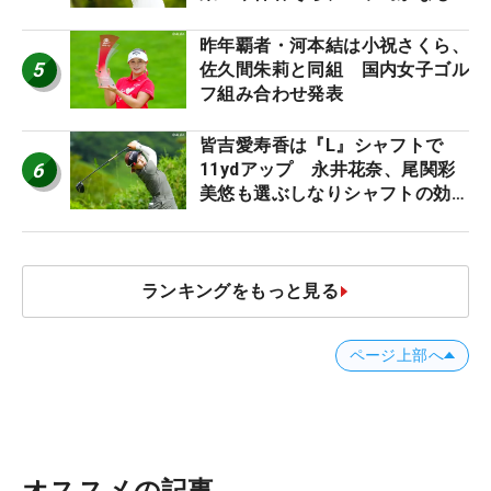
う“名器”が人気な理由【ツアープ
ロたちの“飛ばしギア”】
昨年覇者・河本結は小祝さくら、
5
佐久間朱莉と同組 国内女子ゴル
フ組み合わせ発表
皆吉愛寿香は『L』シャフトで
6
11ydアップ 永井花奈、尾関彩
美悠も選ぶしなりシャフトの効果
【ツアープロたちの“飛ばしギ
ア”】
ランキングをもっと見る
ページ上部へ
オススメの記事