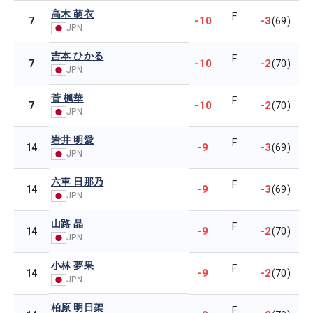
高木 萌衣
F
-10
-3
7
(69)
JPN
吉本 ひかる
F
-10
-2
7
(70)
JPN
菅 楓華
F
-10
-2
7
(70)
JPN
岩井 明愛
F
-9
-3
14
(69)
JPN
六車 日那乃
F
-9
-3
14
(69)
JPN
山路 晶
F
-9
-2
14
(70)
JPN
小林 夢果
F
-9
-2
14
(70)
JPN
柏原 明日架
F