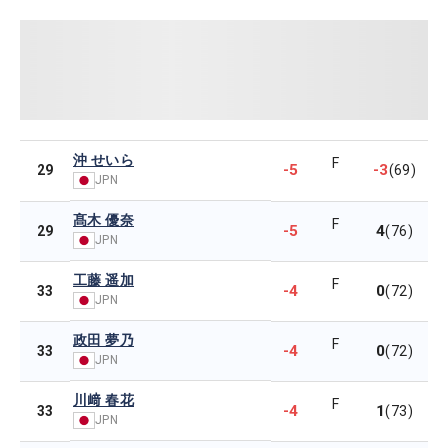
沖 せいら
F
-5
-3
29
(69)
JPN
髙木 優奈
F
-5
4
29
(76)
JPN
工藤 遥加
F
-4
0
33
(72)
JPN
政田 夢乃
F
-4
0
33
(72)
JPN
川﨑 春花
F
-4
1
33
(73)
JPN