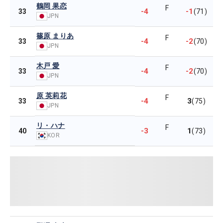
鶴岡 果恋
F
-4
-1
33
(71)
JPN
篠原 まりあ
F
-4
-2
33
(70)
JPN
木戸 愛
F
-4
-2
33
(70)
JPN
原 英莉花
F
-4
3
33
(75)
JPN
リ・ハナ
F
-3
1
40
(73)
KOR