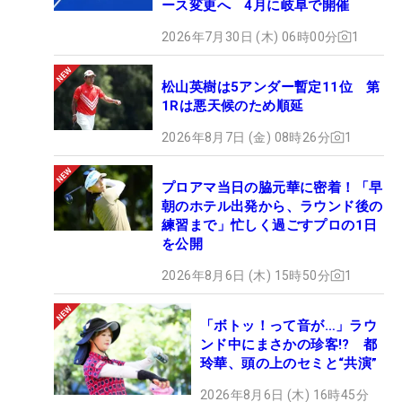
ース変更へ 4月に岐阜で開催
2026年7月30日 (木) 06時00分
1
松山英樹は5アンダー暫定11位 第
1Rは悪天候のため順延
2026年8月7日 (金) 08時26分
1
プロアマ当日の脇元華に密着！「早
朝のホテル出発から、ラウンド後の
練習まで」忙しく過ごすプロの1日
を公開
2026年8月6日 (木) 15時50分
1
「ボトッ！って音が…」ラウ
ンド中にまさかの珍客!? 都
玲華、頭の上のセミと“共演”
2026年8月6日 (木) 16時45分