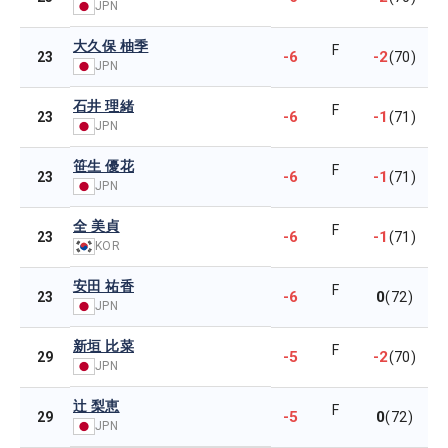
JPN
大久保 柚季
F
-6
-2
23
(70)
JPN
石井 理緒
F
-6
-1
23
(71)
JPN
笹生 優花
F
-6
-1
23
(71)
JPN
全 美貞
F
-6
-1
23
(71)
KOR
安田 祐香
F
-6
0
23
(72)
JPN
新垣 比菜
F
-5
-2
29
(70)
JPN
辻 梨恵
F
-5
0
29
(72)
JPN