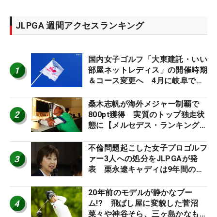
JLPGA 週間アクセスランキング
国内女子ゴルフ「大東建託・いい
1
部屋ネットレディス」の開催時期
＆コース変更へ 4月に岐阜で開
催
桑木志帆が海外メジャー制覇で
2
800pt獲得 実質のトップ独走状
態に【メルセデス・ランキング番
外編】
不倫問題起こした女子プロゴルフ
3
ァー3人への処分をJLPGAが発
表 栗永遼キャディは9年間の立
ち入り禁止
20年前のモデルが静かなブー
4
ム!? 飛ばし屋に変貌した菅沼
菜々や神谷そら、三ヶ島かなも使