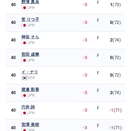
野澤 真央
F
-3
1
40
(73)
JPN
笠 りつ子
F
-3
0
40
(72)
JPN
神谷 そら
F
-3
2
40
(74)
JPN
宮田 成華
F
-3
0
40
(72)
JPN
イ・ナリ
F
-3
0
40
(72)
KOR
渡邉 彩香
F
-3
2
40
(74)
JPN
穴井 詩
F
-3
-1
40
(71)
JPN
宮澤 美咲
F
-3
-1
40
(71)
JPN