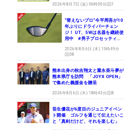
2026年8月7日 (金) 06時00分
1
“替えないプロ”今平周吾が10
年ぶりにドライバーチェン
ジ！ UT、5Wは名器を継続使
用中 #男子プロセッティン
グ
2026年8月6日 (木) 15時49分
38
熊本出身の秋吉翔太と重永亜斗夢が
熊本県庁を訪問 「JOYX OPEN」
で集めた義援金を贈呈
2026年8月6日 (木) 18時43分
8
笹生優花が6度目のジュニアイベン
ト開催 ゴルフを通じて伝えたいこ
と「真剣だけど、それを楽しむ」