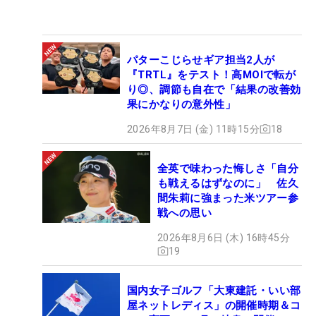
パターこじらせギア担当2人が
『TRTL』をテスト！高MOIで転が
り◎、調節も自在で「結果の改善効
果にかなりの意外性」
2026年8月7日 (金) 11時15分
18
全英で味わった悔しさ「自分
も戦えるはずなのに」 佐久
間朱莉に強まった米ツアー参
戦への思い
2026年8月6日 (木) 16時45分
19
国内女子ゴルフ「大東建託・いい部
屋ネットレディス」の開催時期＆コ