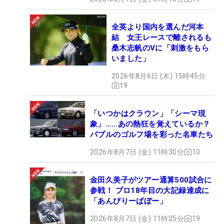
全英より国内を選んだ河本
結 女王レースで離されるも
桑木志帆のVに「刺激をもら
いました」
2026年8月6日 (木) 15時45分
19
「いつかはクラウン」「シーマ現
象」……あの熱狂を覚えているか？
バブルのゴルフ場を彩った名車たち
2026年8月7日 (金) 11時30分
10
金田久美子がツアー通算500試合に
参戦！ プロ18年目の大記録達成に
「あんびりーばぼー」
2026年8月7日 (金) 11時25分
19