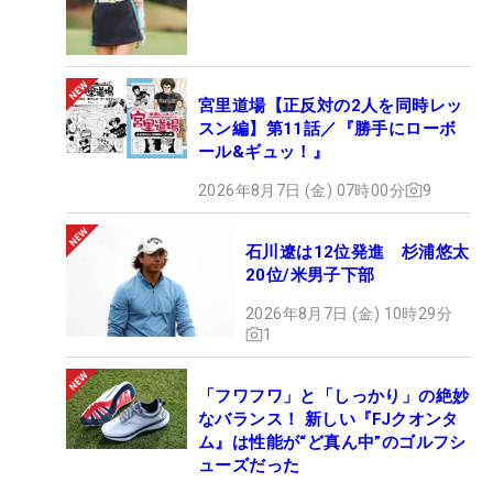
宮里道場【正反対の2人を同時レッ
スン編】第11話／『勝手にローボ
ール&ギュッ！』
2026年8月7日 (金) 07時00分
9
石川遼は12位発進 杉浦悠太
20位/米男子下部
2026年8月7日 (金) 10時29分
1
「フワフワ」と「しっかり」の絶妙
なバランス！ 新しい『FJクオンタ
ム』は性能が“ど真ん中”のゴルフシ
ューズだった