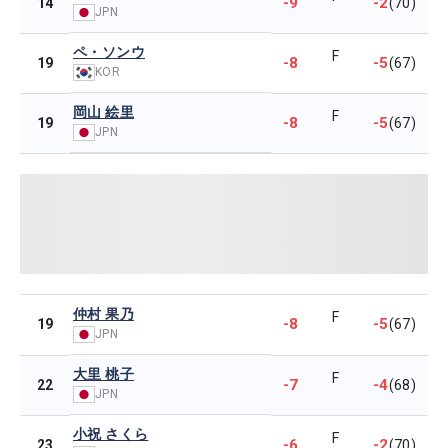
-9
-2
14
(70)
JPN
ペ・ソンウ
F
-8
-5
19
(67)
KOR
岡山 絵里
F
-8
-5
19
(67)
JPN
仲村 果乃
F
-8
-5
19
(67)
JPN
大里 桃子
F
-7
-4
22
(68)
JPN
小祝 さくら
F
-6
-2
23
(70)