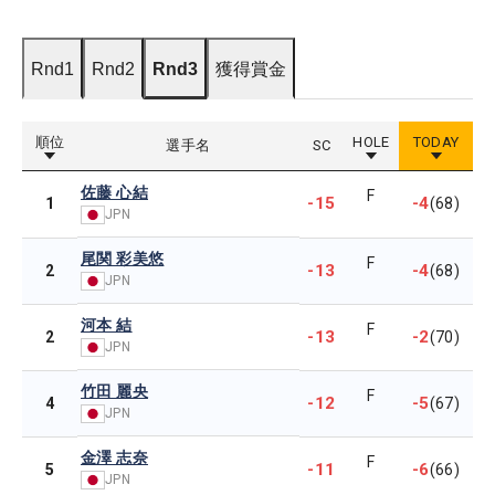
Rnd1
Rnd2
Rnd3
獲得賞金
順位
HOLE
TODAY
選手名
SC
佐藤 心結
F
-15
-4
1
(68)
JPN
尾関 彩美悠
F
-13
-4
2
(68)
JPN
河本 結
F
-13
-2
2
(70)
JPN
竹田 麗央
F
-12
-5
4
(67)
JPN
金澤 志奈
F
-11
-6
5
(66)
JPN