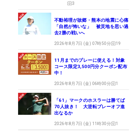
3
不動裕理が故郷・熊本の地震に心痛
「自然が怖いな」 被災地を思い過
去2勝の戦いへ
2026年8月7日 (金) 07時50分
19
11月までのプレーに使える！対象
コース限定3,500円分クーポン配布
中！
2026年8月7日 (金) 06時00分
1
「61」マークのホスラーは勝てば
70人抜き！ 大逆転プレーオフ進
出なるか
2026年8月7日 (金) 11時30分
1