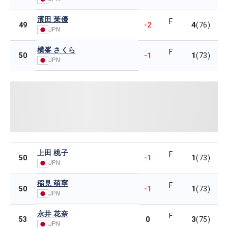
濱田 茉優
F
-2
4
49
(76)
JPN
横峯 さくら
F
-1
1
50
(73)
JPN
上田 桃子
F
-1
1
50
(73)
JPN
稲見 萌寧
F
-1
1
50
(73)
JPN
永井 花奈
F
0
3
53
(75)
JPN