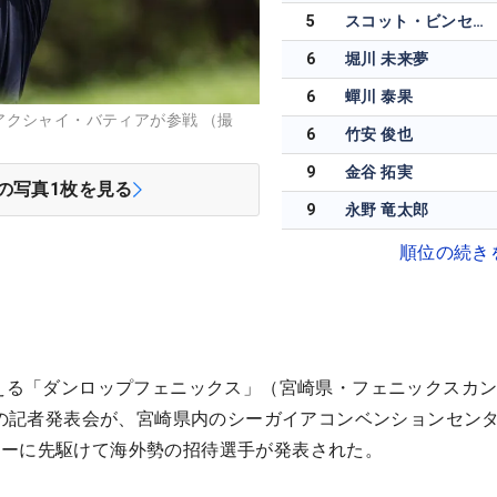
5
スコット・ビンセント
6
堀川 未来夢
6
蟬川 泰果
アクシャイ・バティアが参戦 （撮
6
竹安 俊也
9
金谷 拓実
の写真
1
枚を見る
9
永野 竜太郎
順位の続き
迎える「ダンロップフェニックス」（宮崎県・フェニックスカ
日）の記者発表会が、宮崎県内のシーガイアコンベンションセン
リーに先駆けて海外勢の招待選手が発表された。