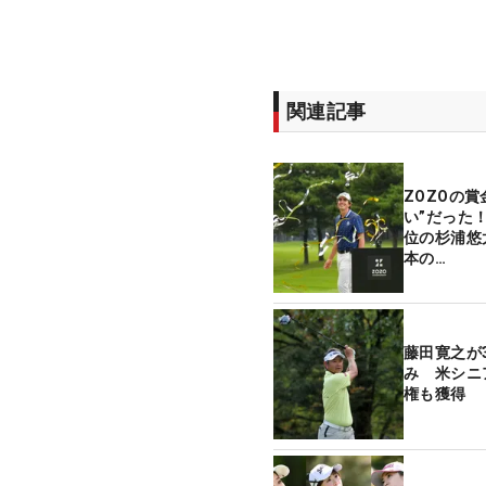
関連記事
ZOZOの
い”だった
位の杉浦悠
本の…
藤田寛之が
み 米シニ
権も獲得