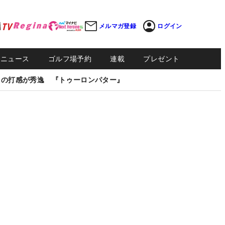
メルマガ登録
ログイン
Sニュース
ゴルフ場予約
連載
プレゼント
しの打感が秀逸 『トゥーロンパター』