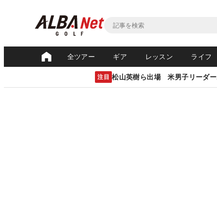
全ツアー
ギア
レッスン
ライフ
松山英樹ら出場 米男子リーダー
注目