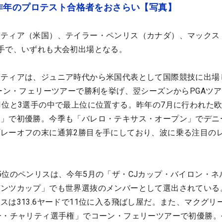
昨年のプロテスト合格者をおさらい【写真】
バティア（米国）、テイラー・ペンリス（カナダ）、マックス
手で、いずれも大会初出場となる。
バティアは、ジュニア時代から米国代表として国際競技に出場
コーン・フェリーツアーで勝利を挙げ、翌シーズンからPGAツ
1位と3選手の中で最上位に位置する。昨年の7月に行われた
権」で初優勝。今季も「バレロ・テキサス・オープン」でデニ
レーオフの末に通算2勝目を手にしており、波に乗る注目の
5位のペンリスは、今年5月の「ザ・CJカップ・バイロン・ネ
デンツカップ」でも世界選抜のメンバーとして選出されている
スは313.6ヤードで11位に入る飛ばし屋だ。また、マクグリ
ー・チャリティ選手権」でコーン・フェリーツアーで初優勝。