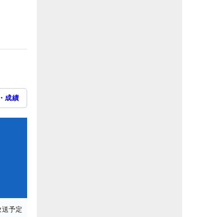
・成績
放送予定