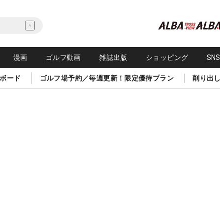
漫画
ゴルフ動画
雑誌出版
ショッピング
SN
ボード
ゴルフ場予約／毎週更新！限定優待プラン
削り出