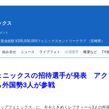
ックス
メント
日
賞金総額
¥200,000,000
フェニックスカントリークラブ （宮崎県）
組み合せ
ニュース
ライブフォト
出場選手
概要など
TV
ェニックスの招待選手が発表 アク
ら外国勢3人が参戦
ップフェニックス」に、今をときめくレフティーら3人の外