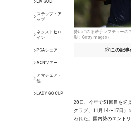
LIV GOLF
ステップ・ア
ップ
勢いにのる若手レフティーの
ネクストヒロ
影：GettyImages）
イン
この記事
PGAシニア
ACNツアー
アマチュア・
他
LADY GO CUP
28日、今年で51回目を
クラブ、11月14〜17
われた。国内勢のエント