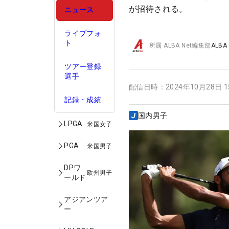
が招待される。
ニュース
ライブフォ
ト
所属
ALBA Net編集部
ALBA
ツアー登録
選手
配信日時：
2024年10月28日 
記録・成績
国内男子
LPGA
米国女子
PGA
米国男子
DPワ
欧州男子
ールド
アジアンツア
ー