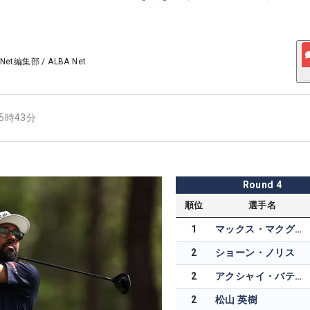
 Net編集部
/
ALBA Net
15時43分
Round
4
順位
選手名
1
マックス・マクグリービー
2
ショーン・ノリス
2
アクシャイ・バティア
2
松山 英樹