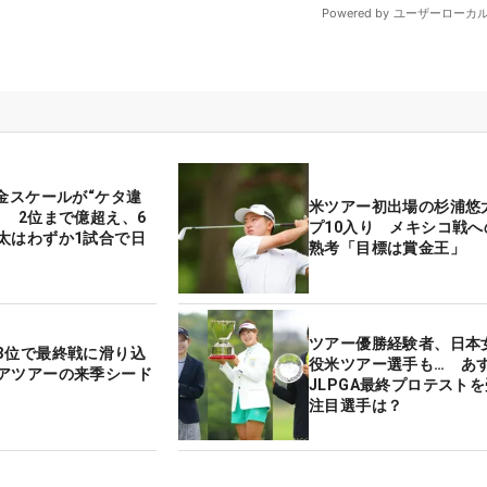
賞金スケールが“ケタ違
米ツアー初出場の杉浦悠
！ 2位まで億超え、6
プ10入り メキシコ戦へ
太はわずか1試合で日
熟考「目標は賞金王」
ツアー優勝経験者、日本
3位で最終戦に滑り込
役米ツアー選手も… あ
アツアーの来季シード
JLPGA最終プロテスト
注目選手は？