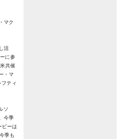
・マク
し活
アーに参
欧米共催
ー・マ
レフティ
ルソ
。今季
ービーは
今季も