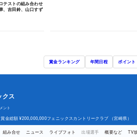
ロテストの組み合わせ
華、吉田鈴、山口すず
賞金ランキング
年間日程
ポイント
ックス
メント
日
賞金総額
¥200,000,000
フェニックスカントリークラブ （宮崎県）
組み合せ
ニュース
ライブフォト
出場選手
概要など
TV