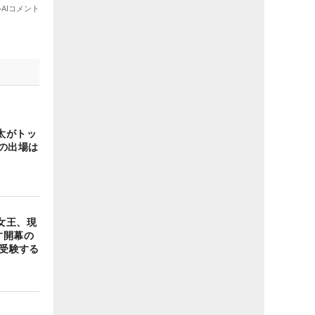
太がトッ
の出場は
女王、現
す開幕の
を受験する