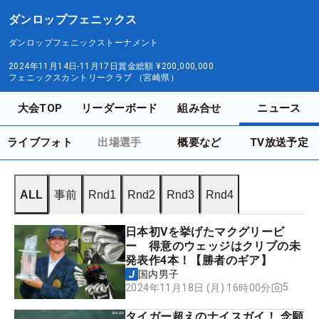
ダンロップフェニックス
ダンロップフェニックストーナメント
2024年11月14日-11月17日
賞金総額
¥200,000,000
フェニックスカントリークラブ （宮崎県）
大会TOP
リーダーボード
組み合せ
ニュース
ライブフォト
出場選手
概要など
TV放送予定
ALL
事前
Rnd1
Rnd2
Rnd3
Rnd4
日本初Vを挙げたマクグリービ
ー 得意のウェッジはクリブの未
発表作4本！【勝者のギア】
国内男子
5
2024年11月18日 (月) 16時00分
タイガー超えのナイスガイ！ 念願