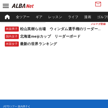
全ツアー
ギア
レッスン
ライフ
漫画
ゴルフ
メルマガ登録
松山英樹ら出場 ウィンダム選手権のリーダーボード
米国男子
北海道meijiカップ リーダーボード
国内女子
最新の世界ランキング
米国女子
JGTOツアー
国内男子