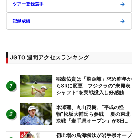
→
ツアー登録選手
→
記録成績
JGTO 週間アクセスランキング
稲森佑貴は「飛距離」求め昨年か
1
らSRに変更 フジクラの“未発表
シャフト”を実戦投入し好感触
「つかまえにいける」【男子ツア
ーのヒトネタ！】
米澤蓮、丸山茂樹、“平成の怪
2
物”松坂大輔氏ら参戦 夏の東北
決戦「岩手県オープン」が8日開
幕
初出場の鳥海颯汰が岩手県オープ