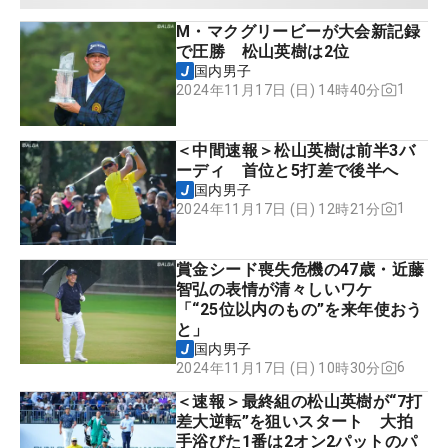
M・マクグリービーが大会新記録
で圧勝 松山英樹は2位
国内男子
1
2024年11月17日 (日) 14時40分
＜中間速報＞松山英樹は前半3バ
ーディ 首位と5打差で後半へ
国内男子
1
2024年11月17日 (日) 12時21分
賞金シード喪失危機の47歳・近藤
智弘の表情が清々しいワケ
「“25位以内のもの”を来年使おう
と」
国内男子
6
2024年11月17日 (日) 10時30分
＜速報＞最終組の松山英樹が“7打
差大逆転”を狙いスタート 大拍
手浴びた1番は2オン2パットのパ