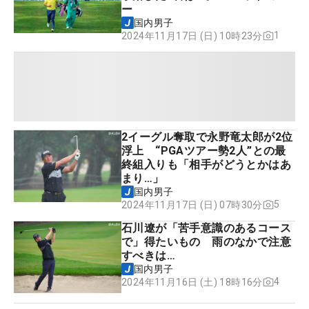
ー
国内男子
1
2024年11月17日 (日) 10時23分
2イーグル奪取で永野竜太郎が2位
浮上 “PGAツアー勢2人”との最
終組入りも「相手がどうとかはあ
まり…」
国内男子
5
2024年11月17日 (日) 07時30分
石川遼が「苦手意識のあるコース
で」得たいもの 雨のなかで注意
すべきは…
国内男子
4
2024年11月16日 (土) 18時16分