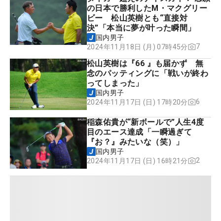
の日本で勝利したM・マクグリー
ビー 松山英樹とも“直接対
決”「本当に夢が叶った瞬間」
国内男子
7
2024年11月18日 (月) 07時45分
松山英樹は『66 』も届かず 無
念のパッティングに「戦いが終わ
ってしまった」
国内男子
6
2024年11月17日 (日) 17時20分
稲森佑貴が“新ボールで”人生4度
目のエース達成「一瞬過ぎて
『お？』みたいな（笑）」
国内男子
2
2024年11月17日 (日) 16時21分