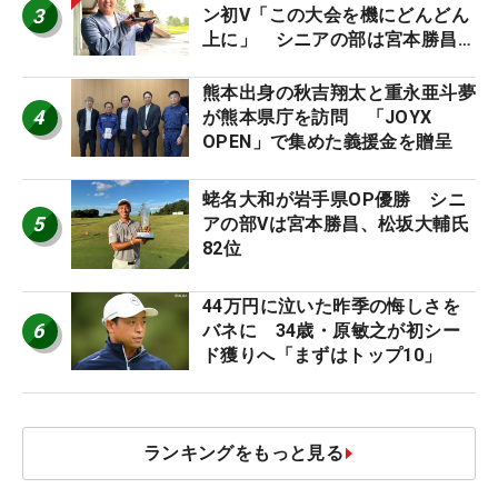
3
ン初V「この大会を機にどんどん
上に」 シニアの部は宮本勝昌が
連覇
熊本出身の秋吉翔太と重永亜斗夢
4
が熊本県庁を訪問 「JOYX
OPEN」で集めた義援金を贈呈
蛯名大和が岩手県OP優勝 シニ
5
アの部Vは宮本勝昌、松坂大輔氏
82位
44万円に泣いた昨季の悔しさを
6
バネに 34歳・原敏之が初シー
ド獲りへ「まずはトップ10」
ランキングをもっと見る