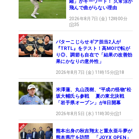
縮」がキーワード！ 久常涼が
飛んで曲がらない理由
2026年8月7日 (金) 12時00分
35
パターこじらせギア担当2人が
『TRTL』をテスト！高MOIで転が
り◎、調節も自在で「結果の改善効
果にかなりの意外性」
2026年8月7日 (金) 11時15分
18
米澤蓮、丸山茂樹、“平成の怪物”松
坂大輔氏ら参戦 夏の東北決戦
「岩手県オープン」が8日開幕
2026年8月5日 (水) 11時30分
1
熊本出身の秋吉翔太と重永亜斗夢が
熊本県庁を訪問 「JOYX OPEN」