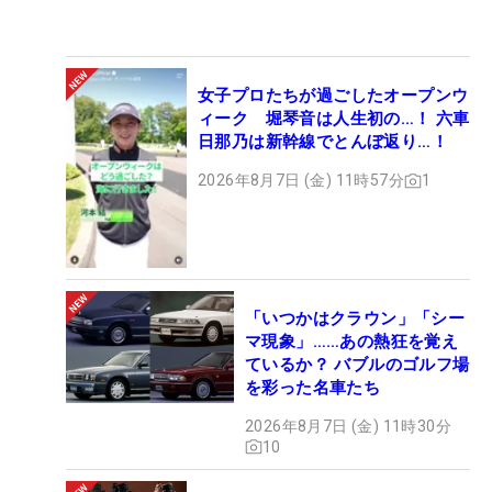
女子プロたちが過ごしたオープンウ
ィーク 堀琴音は人生初の…！ 六車
日那乃は新幹線でとんぼ返り…！
2026年8月7日 (金) 11時57分
1
「いつかはクラウン」「シー
マ現象」……あの熱狂を覚え
ているか？ バブルのゴルフ場
を彩った名車たち
2026年8月7日 (金) 11時30分
10