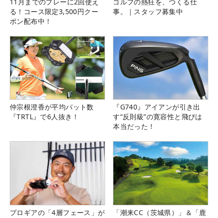
11月までのプレーに2回使え
ゴルフの熱狂を、つくる仕
る！コース限定3,500円クー
事。｜スタッフ募集中
ポン配布中！
仲宗根澄香が平均パット数
『G740』アイアンが引き出
『TRTL』で6人抜き！
す“反則級”の寛容性と飛びは
本当だった！
プロギアの「4層フェース」が
「潮来CC（茨城県）」＆「鹿