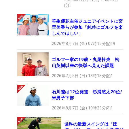
1
笹生優花主催ジュニアイベントに宮
里美香らが参加「純粋にゴルフを楽
しんでほしい」
2026年8月7日 (金) 07時15分
19
ゴルフ一家の19歳・丸尾怜央 松
山英樹以来の快挙へ見えた課題
2026年7月5日 (日) 18時13分
1
石川遼は12位発進 杉浦悠太20位/
米男子下部
2026年8月7日 (金) 10時29分
1
世界の最新スイングは「圧