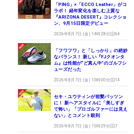
「PING」×「ECCO Leather」がコ
ラボ！ 経年変化を楽しむ上質な
『ARIZONA DESERT』コレクショ
ン、9月15日限定デビュー
2026年8月7日 (金) 14時28分
64
「フワフワ」と「しっかり」の絶妙
なバランス！ 新しい『FJクオンタ
ム』は性能が“ど真ん中”のゴルフシ
ューズだった
2026年8月7日 (金) 10時00分
14
セキ・ユウティンが前髪パッツン
に！ 新ヘアスタイルに「美しすぎ
て怖い」「プロゴルファーには見え
ない」とコメント殺到
2026年8月7日 (金) 15時29分
7