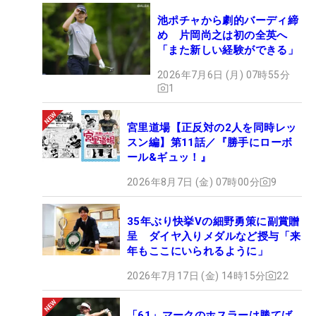
池ポチャから劇的バーディ締
め 片岡尚之は初の全英へ
「また新しい経験ができる」
2026年7月6日 (月) 07時55分
1
宮里道場【正反対の2人を同時レッ
スン編】第11話／『勝手にローボ
ール&ギュッ！』
2026年8月7日 (金) 07時00分
9
35年ぶり快挙Vの細野勇策に副賞贈
呈 ダイヤ入りメダルなど授与「来
年もここにいられるように」
2026年7月17日 (金) 14時15分
22
「61」マークのホスラーは勝てば