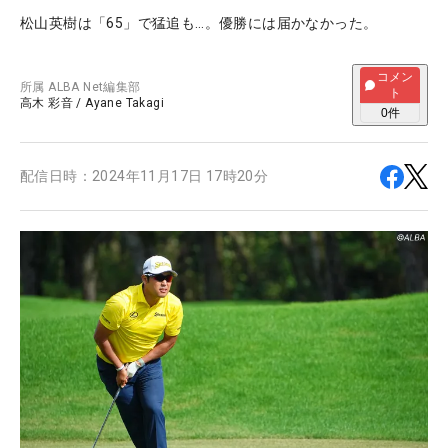
松山英樹は「65」で猛追も…。優勝には届かなかった。
コメン
所属
ALBA Net編集部
ト
高木 彩音
/
Ayane Takagi
0
件
配信日時：
2024年11月17日 17時20分