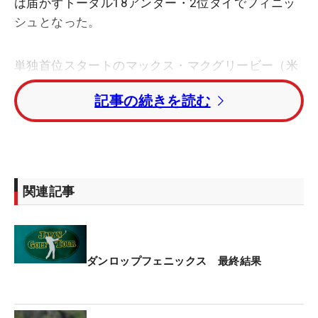
は届かずトータル18アンダー・2位タイでフィニッ
シュとなった。
単独首位スタートのマックス・マクグリービー（米
国）は2バーディ・ノーボギーの「69」で回り、ト
記事の続きを読む
ーナメントレコードのトータル22アンダーで優勝。
後続に4打差をつける快勝だった。「4日間1ボギー
で回られたら厳しいですよね」と、抜群の安定感を
見せたチャンピオンに脱帽した。
関連記事
悔いが残るのはパッティングだった。「後半の10、
12、14番で決められていれば、少しは（マクグリー
ビーに）プレッシャーをかけられたかなと思うけ
ど、すべて外してしまった」と振り返る。この日、
ダンロップフェニックス 最終結果
パーオンを外したのはボギーとなった10番の1つだ
け。多くのチャンスを作りながらも、勝利には届か
なかった。「戦いが終わってしまったな、という感