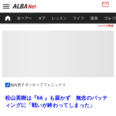
全ツアー
ギア
レッスン
ライフ
漫画
ゴルフ
メルマガ登録
ダンロップフェニックス
国内男子
松山英樹は『66 』も届かず 無念のパッテ
ィングに「戦いが終わってしまった」