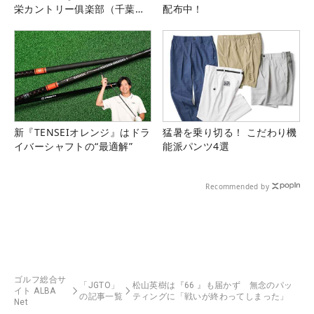
栄カントリー俱楽部（千葉
配布中！
県）
新『TENSEIオレンジ』はドラ
猛暑を乗り切る！ こだわり機
イバーシャフトの“最適解”
能派パンツ4選
Recommended by
ゴルフ総合サ
「JGTO」
松山英樹は『66 』も届かず 無念のパッ
イト ALBA
の記事一覧
ティングに「戦いが終わってしまった」
Net