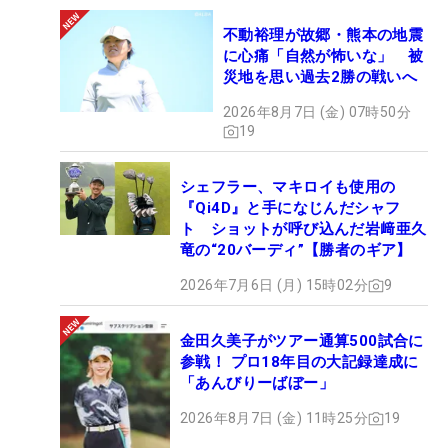
不動裕理が故郷・熊本の地震
に心痛「自然が怖いな」 被
災地を思い過去2勝の戦いへ
2026年8月7日 (金) 07時50分
19
シェフラー、マキロイも使用の
『Qi4D』と手になじんだシャフ
ト ショットが呼び込んだ岩﨑亜久
竜の“20バーディ”【勝者のギア】
2026年7月6日 (月) 15時02分
9
金田久美子がツアー通算500試合に
参戦！ プロ18年目の大記録達成に
「あんびりーばぼー」
2026年8月7日 (金) 11時25分
19