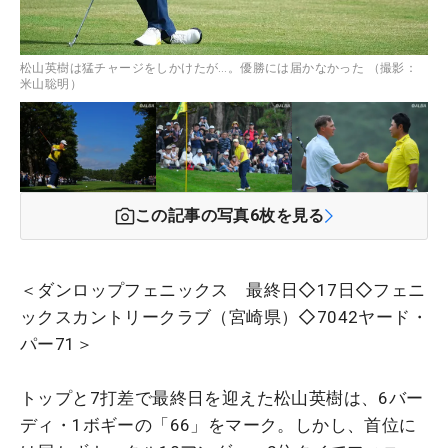
松山英樹は猛チャージをしかけたが…。優勝には届かなかった （撮影：
米山聡明）
この記事の写真
6
枚を見る
＜ダンロップフェニックス 最終日◇17日◇フェニ
ックスカントリークラブ（宮崎県）◇7042ヤード・
パー71＞
トップと7打差で最終日を迎えた松山英樹は、6バー
ディ・1ボギーの「66」をマーク。しかし、首位に