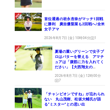
首位通過の岩永杏奈がマッチ1回戦
に勝利 廣吉優梨菜も2回戦へ/全米
女子アマ
2026年8月7日 (金) 10時04分
1
夏場の重いグリーンで女子プ
ロはパターを替える アマチ
ュアは「腹筋に力を入れてく
ださい」【大西翔太の
HOTSHOT】
2026年8月7日 (金) 12時00分
7
「チャンピオンですね」が忘れられ
ない 丸山茂樹、松坂大輔氏が語
る“ミスター”との思い出