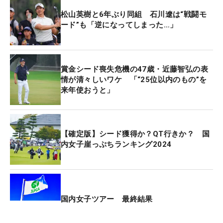
じでしたね」と唇をかみしめた。
松山英樹と6年ぶり同組 石川遼は“戦闘モ
ード”も「逆になってしまった…」
「もちろん悪い部分のほうが多かったんですけど、
いい部分もあった。上位で戦えたことはプラスだと
思います。悪い状態ながらもバーディは取れていま
賞金シード喪失危機の47歳・近藤智弘の表
したし、そこは良かった」と収穫もある。今後につ
情が清々しいワケ 「“25位以内のもの”を
来年使おうと」
いては「年内は試合に出ないので、ここから1カ
月、年明けのシーズンに向けてどうやって調整して
いくか考えたい」と来シーズンを見据えた。（文・
高木彩音）
【確定版】シード獲得か？QT行きか？ 国
内女子崖っぷちランキング2024
国内女子ツアー 最終結果