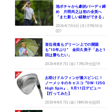
池ポチャから劇的バーディ締
め 片岡尚之は初の全英へ
「また新しい経験ができる」
2026年7月6日 (月) 07時55分
1
首位発進もグリーン上での開眼
も“10年ぶり” 金田久美子「あと1
回は勝ちたい」
2026年8月7日 (金) 17時29分
19
お助けドルフィンが激スピンに！
ノーメッキのキャスコ『DW-125G
High Spin』、9月11日デビュー
【打ってみた】
2026年8月7日 (金) 18時36分
33