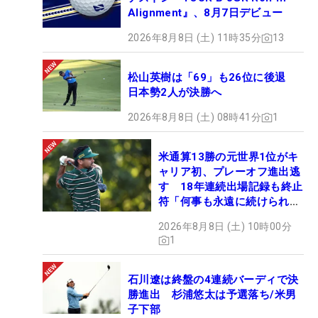
Alignment』、8月7日デビュー
2026年8月8日 (土) 11時35分
13
松山英樹は「69」も26位に後退
日本勢2人が決勝へ
2026年8月8日 (土) 08時41分
1
米通算13勝の元世界1位がキ
ャリア初、プレーオフ進出逃
す 18年連続出場記録も終止
符「何事も永遠に続けられな
い」
2026年8月8日 (土) 10時00分
1
石川遼は終盤の4連続バーディで決
勝進出 杉浦悠太は予選落ち/米男
子下部