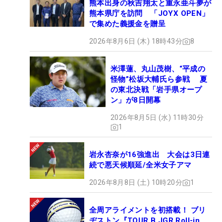
熊本出身の秋吉翔太と重永亜斗夢が
熊本県庁を訪問 「JOYX OPEN」
で集めた義援金を贈呈
2026年8月6日 (木) 18時43分
8
米澤蓮、丸山茂樹、“平成の
怪物”松坂大輔氏ら参戦 夏
の東北決戦「岩手県オープ
ン」が8日開幕
2026年8月5日 (水) 11時30分
1
岩永杏奈が16強進出 大会は3日連
続で悪天候順延/全米女子アマ
2026年8月8日 (土) 10時20分
1
全周アライメントを初搭載！ ブリ
ヂストン『TOUR B JGR Roll-in