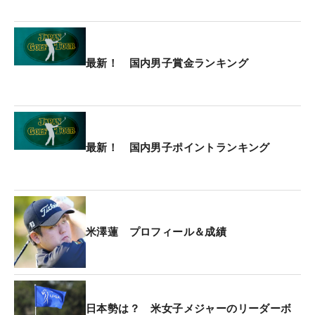
バックナインでも12番から連続バーディを奪った
が、17番ではティショットを右に曲げて、難しいラ
最新！ 国内男子賞金ランキング
イに行くなどしてボギーを喫した。そのときの心境
は「やっちまったな…」。
さらに、米澤が17番でパーパットを打つ前に18番か
ら「ナイスバーディ！ とすごい歓声が聞こえてき
最新！ 国内男子ポイントランキング
た」と2つ前の組で回っていたソン・ヨンハン（韓
国）がバーディ締めし、トータル23アンダーで米澤
と並んだ。迎えた最終18番パー4では、2打目が左の
エッジで止まり、ピンまで約8メートル下りから2パ
米澤蓮 プロフィール＆成績
ットのパー。そしてプレーオフへともつれ込んだ。
1ホール目でヨンハンが先にバーディパットを外す
と、米澤は1.2メートルを沈めて決着をつけた。グリ
日本勢は？ 米女子メジャーのリーダーボ