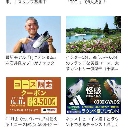
事。｜スタッフ募集中
『TRTL』で6人抜き！
最新モデル『FJクオンタム』
インター5分、都心から60分
を石井良介プロがチェック
のフラットな美観コース。大
栄カントリー俱楽部（千葉
県）
11月までのプレーに2回使え
ネクストヒロイン選手とラウ
る！コース限定3,500円クー
ンドできるチャンス！詳しく