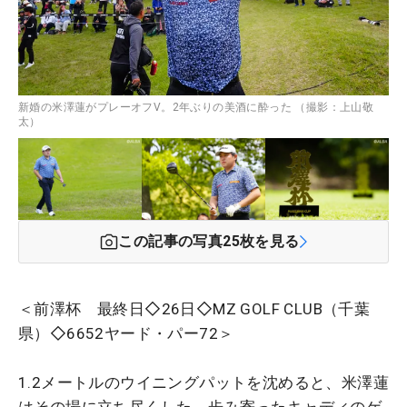
新婚の米澤蓮がプレーオフV。2年ぶりの美酒に酔った （撮影：上山敬
太）
この記事の写真
25
枚を見る
＜前澤杯 最終日◇26日◇MZ GOLF CLUB（千葉
県）◇6652ヤード・パー72＞
1.2メートルのウイニングパットを沈めると、米澤蓮