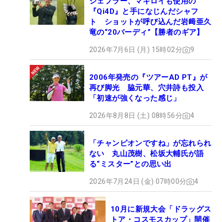
シェフラー、マキロイも使用の
をかけていた。
『Qi4D』と手になじんだシャフ
ト ショットが呼び込んだ岩﨑亜久
竜の“20バーディ”【勝者のギア】
「それが昨年優勝争いをしていて感じたところで、
2026年7月6日 (月) 15時02分
9
勝てなかった原因だと思う。結果にこだわりすぎて
しまって、本来やらないといけないところだった
2006年発売の『ツアーAD PT』が
り、見ないといけないところが抜けちゃっていた」
再び脚光 脇元華、穴井詩も投入
と分析。
「初速が強くなった感じ」
2026年8月8日 (土) 08時56分
4
そこで「きょうは『65でも75でも一緒。悪くても、
一打でも、しっかり戦っていく』という意識にしま
「チャンピオンですね」が忘れられ
した」。結果に縛られない“勝てる思考”が、最後の
ない 丸山茂樹、松坂大輔氏が語
一打まで自分を支えた。
る“ミスター”との思い出
2026年7月24日 (金) 07時00分
4
単独首位での最終日進出は自身初だった。持病の不
安を抱えながら得た、初めての逃げ切りV。目標と
10月に新規大会「ドラッグス
して掲げる“年間王者”へ向け、大きな一歩となる勝
トア・コスモスカップ」開催