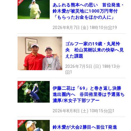
あふれる熊本への思い 首位発進・
鈴木愛が被災地に1000万円寄付
「もらったお金をほかの人に」
2026年8月7日 (金) 18時10分
19
ゴルフ一家の19歳・丸尾怜
央 松山英樹以来の快挙へ見
えた課題
2026年7月5日 (日) 18時13分
1
伊藤二花は「69」と巻き返し決勝
進出圏内へ 谷田侑里香は予選落ち
濃厚/米女子下部ツアー
2026年8月8日 (土) 10時15分
1
鈴木愛が大会2勝目へ首位T発進