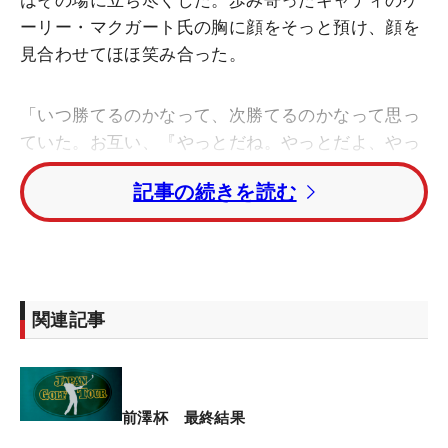
はその場に立ち尽くした。歩み寄ったキャディのゲ
ーリー・マクガート氏の胸に顔をそっと預け、顔を
見合わせてほほ笑み合った。
「いつ勝てるのかなって、次勝てるのかなって思っ
ていた。お互い、『やっとだね。やっとだよ、やっ
と…』みたいな（笑）。そういう感情でした」。
記事の続きを読む
2024年の「横浜ミナト Championship」以来となる
ツアー通算3勝目。喜びは、言葉以上に大きかっ
た。
2位に1打差の単独首位で迎えた最終日。1番パー5か
関連記事
ら2オンし、2パットのバーディ発進を切った。その
後も3番で約1メートル、5番で3メートルを沈めてス
コアを伸ばし、8番パー5では2打目を5メートルにつ
けてバーディ奪取。トップを守ったまま後半へ向か
前澤杯 最終結果
った。