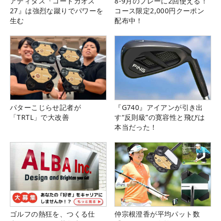
アディダス『コードカオス
8-9月のプレーに2回使える！
27』は強烈な蹴りでパワーを
コース限定2,000円クーポン
生む
配布中！
パターこじらせ記者が
『G740』アイアンが引き出
「TRTL」で大改善
す“反則級”の寛容性と飛びは
本当だった！
ゴルフの熱狂を、つくる仕
仲宗根澄香が平均パット数