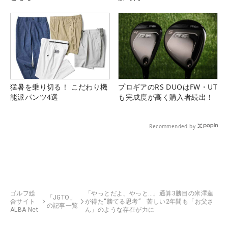
猛暑を乗り切る！ こだわり機
プロギアのRS DUOはFW・UT
能派パンツ4選
も完成度が高く購入者続出！
Recommended by
ゴルフ総
「やっとだよ、やっと…」通算3勝目の米澤蓮
「JGTO」
合サイト
が得た“勝てる思考” 苦しい2年間も「お父さ
の記事一覧
ALBA Net
ん」のような存在が力に