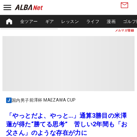
全ツアー
ギア
レッスン
ライフ
漫画
ゴルフ
メルマガ登録
前澤杯 MAEZAWA CUP
国内男子
「やっとだよ、やっと…」通算3勝目の米澤
蓮が得た“勝てる思考” 苦しい2年間も「お
父さん」のような存在が力に