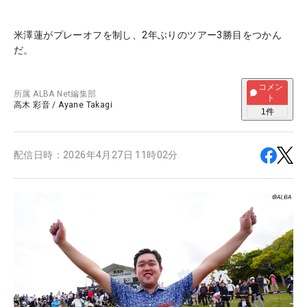
米澤蓮がプレーオフを制し、2年ぶりのツアー3勝目をつかん
だ。
コメン
所属
ALBA Net編集部
ト
高木 彩音
/
Ayane Takagi
1
件
配信日時：
2026年4月27日 11時02分