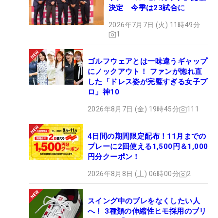
利だ。（文・高木彩音）
決定 今季は23試合に
2026年7月7日 (火) 11時49分
1
ゴルフウェアとは一味違うギャップ
にノックアウト！ ファンが惚れ直
した「ドレス姿が完璧すぎる女子プ
ロ」神10
2026年8月7日 (金) 19時45分
111
4日間の期間限定配布！11月までの
プレーに2回使える1,500円＆1,000
円分クーポン！
2026年8月8日 (土) 06時00分
2
スイング中のブレをなくしたい人
へ！ 3種類の伸縮性ヒモ採用のブリ