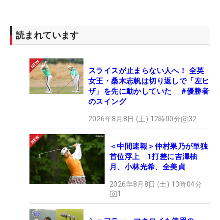
向きになれたのは、JGAナショナルチーム時代から
師事しているガレス・ジョーンズ氏の存在だった。
読まれています
「一番何でも気にせず相談できるのは、今のコーチ
であるガレス・ジョーンズさん。10年ぐらいの付き
スライスが止まらない人へ！ 全英
合いになりますけど、コーチとしてではなくて、一
女王・桑木志帆は切り返しで「左ヒ
人の人間として相談ができて、励ましてくれる。お
ザ」を先に動かしていた #優勝者
互い年齢とか立場とか関係なく話せる“お父さん”み
のスイング
たいな存在。『また頑張ろうかな』っていう気持ち
2026年8月8日 (土) 12時00分
32
にさせてくれる」。約10年の信頼関係が、苦しい時
期を支えてきた。
＜中間速報＞仲村果乃が単独
首位浮上 1打差に吉澤柚
昨年は23試合でトップ10入り10回。優勝争いも経
月、小林光希、全美貞
験したが、あと一歩届かなかった。悔しい経験から
2026年8月8日 (土) 13時04分
得た、考え方があった。以前であれば、首位で迎え
1
た最終日の前日などに「あしたすごく勝ちたいな、
とばかり頭に浮かんでいた」と自身にプレッシャー