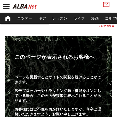
全ツアー
ギア
レッスン
ライフ
漫画
ゴルフ
メルマガ登録
このページが表示されるお客様へ
ページを更新するとサイトの閲覧を続けることがで
きます。
広告ブロッカーやトラッキング防止機能をオンにし
ている場合、この画面が頻繁に表示されることがあ
ります。
お客様にはご不便をおかけいたしますが、何卒ご理
解いただきますよう、お願い申し上げます。