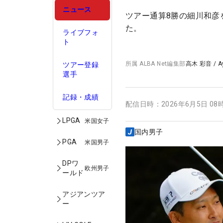
ニュース
ツアー通算8勝の細川和彦
た。
ライブフォ
ト
所属
ALBA Net編集部
高木 彩音
/
A
ツアー登録
選手
記録・成績
配信日時：
2026年6月5日 08
LPGA
米国女子
国内男子
PGA
米国男子
DPワ
欧州男子
ールド
アジアンツア
ー