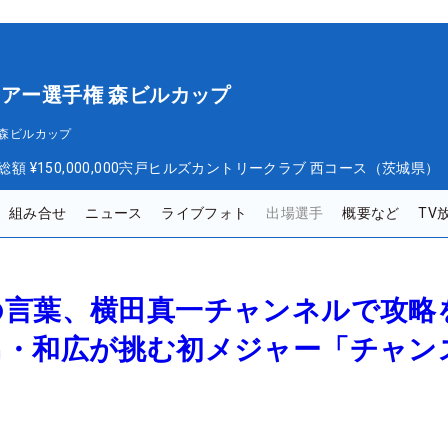
ツアー選手権 森ビルカップ
 森ビルカップ
総額
¥150,000,000
宍戸ヒルズカントリークラブ 西コース（茨城県）
組み合せ
ニュース
ライブフォト
出場選手
概要など
TV
の言葉、横田真一チャンネルで攻
男・和広が挑む初メジャー「チャン