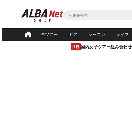
全ツアー
ギア
レッスン
ライフ
国内女子ツアー組み合わせ
注目