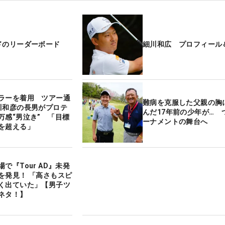
ドのリーダーボード
細川和広 プロフィール
ラーを着用 ツアー通
難病を克服した父親の胸
川和彦の長男がプロテ
んだ17年前の少年が… 
万感“男泣き” 「目標
ーナメントの舞台へ
を超える」
で『Tour AD』未発
を発見！ 「高さもスピ
く出ていた」【男子ツ
ネタ！】