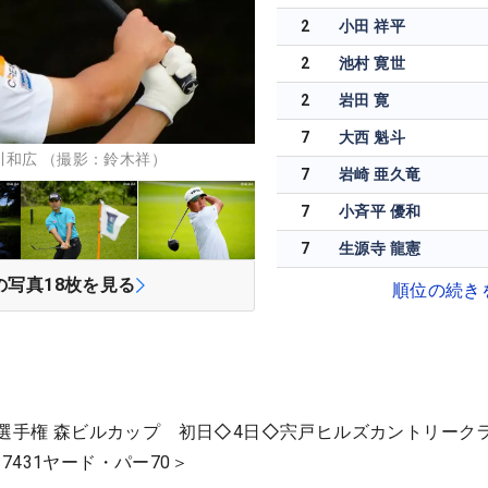
2
小田 祥平
2
池村 寛世
2
岩田 寛
7
大西 魁斗
和広 （撮影：鈴木祥）
7
岩崎 亜久竜
7
小斉平 優和
7
生源寺 龍憲
の写真
18
枚を見る
順位の続き
ー選手権 森ビルカップ 初日◇4日◇宍戸ヒルズカントリークラ
431ヤード・パー70＞