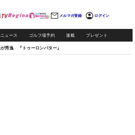
メルマガ登録
ログイン
Sニュース
ゴルフ場予約
連載
プレゼント
感が秀逸 『トゥーロンパター』