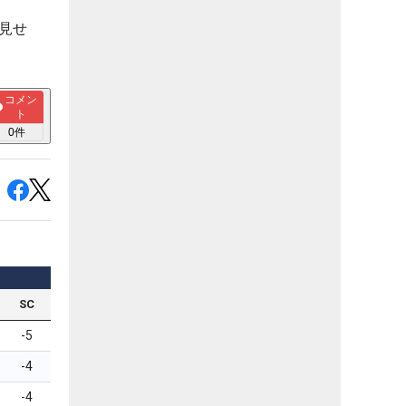
見せ
コメン
ト
0
件
SC
-5
-4
-4