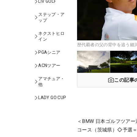
LIV GOLF
ステップ・ア
ップ
ネクストヒロ
イン
歴代覇者の父の背中を追う細川
PGAシニア
ACNツアー
アマチュア・
この記事
他
LADY GO CUP
＜BMW 日本ゴルフツア
コース（茨城県）◇予選＝7