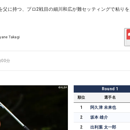
を父に持つ、プロ2戦目の細川和広が難セッティングで粘りを
yane Takagi
時00分
Round
1
順位
選手名
1
阿久津 未来也
2
坂本 雄介
2
出利葉 太一郎