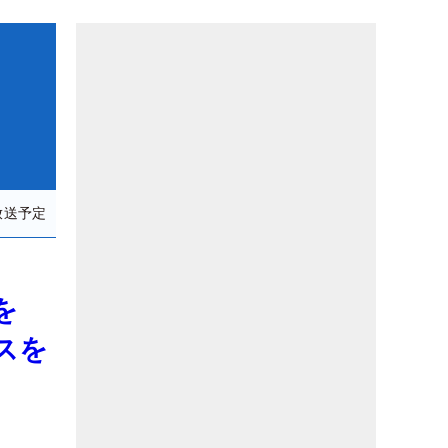
放送予定
略を
スを