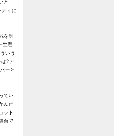
いと。
ーディに
戦を制
一生懸
こういう
は2ア
ーパーと
ってい
かんだ
ョット
舞台で