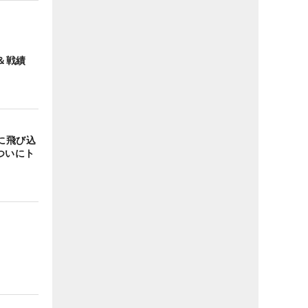
＆戦績
に飛び込
ついにト