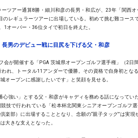
ュラーツアー通算8勝・細川和彦の長男・和広が、23年「関西オ
目のレギュラーツアーに出場している。初めて挑む難コースで
」。1オーバー・36位タイで初日を終えた。
 長男のデビュー戦に目尻を下げる父・和彦
フ会が開催する「PGA 茨城県オープンゴルフ選手権」（2日間
行われ、トータル11アンダーで優勝。その資格で自身初とな
茨城オープンに感謝したいです」と笑顔を見せる。
番心強い」とする父・和彦がキャディを務める話になってい
間競技で行われている「松本杯北関東シニアオープンゴルフ選
倶楽部）に出場することとなり、念願の“親子タッグ”は実現
言は大きな支えとなった。