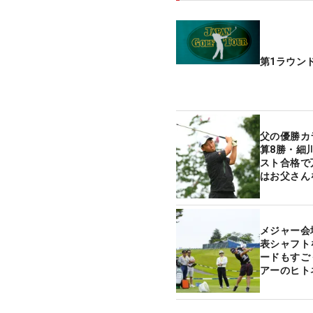
第1ラウン
父の優勝カ
算8勝・細
スト合格で
はお父さん
メジャー会場
表シャフト
ードもすご
アーのヒト