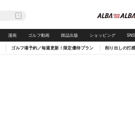
漫画
ゴルフ動画
雑誌出版
ショッピング
SN
ゴルフ場予約／毎週更新！限定優待プラン
削り出しの打