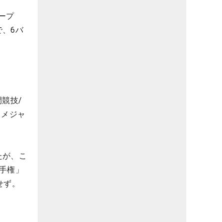
ープ
、6バ
競技/
るメジャ
たが、こ
手権」
せず。