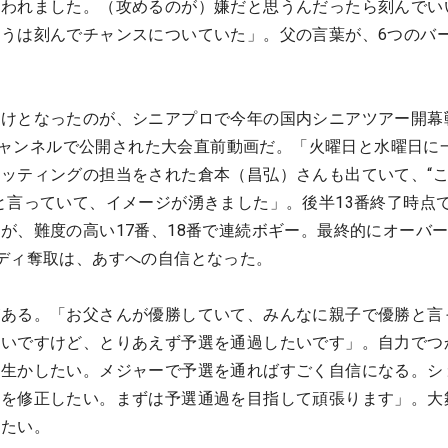
言われました。（攻めるのが）嫌だと思うんだったら刻んでい
うは刻んでチャンスについていた」。父の言葉が、6つのバ
助けとなったのが、シニアプロで今年の国内シニアツアー開幕
beチャンネルで公開された大会直前動画だ。「火曜日と水曜日に
ッティングの担当をされた倉本（昌弘）さんも出ていて、“
と言っていて、イメージが湧きました」。後半13番終了時点で
が、難度の高い17番、18番で連続ボギー。最終的にオーバ
ディ奪取は、あすへの自信となった。
がある。「お父さんが優勝していて、みんなに親子で優勝と言
いいですけど、とりあえず予選を通過したいです」。自力でつ
を生かしたい。メジャーで予選を通ればすごく自信になる。シ
こを修正したい。まずは予選通過を目指して頑張ります」。大
したい。