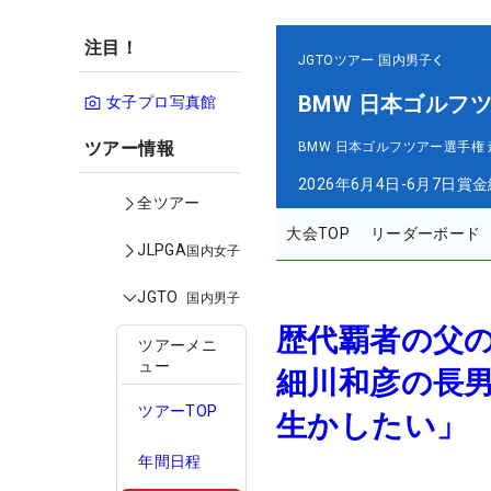
注目！
JGTOツアー
国内男子
BMW 日本ゴルフ
女子プロ写真館
ツアー情報
BMW 日本ゴルフツアー選手権
2026年6月4日-6月7日
賞金
全ツアー
大会TOP
リーダーボード
JLPGA
国内女子
JGTO
国内男子
歴代覇者の父
ツアーメニ
ュー
細川和彦の長
ツアーTOP
生かしたい」
年間日程