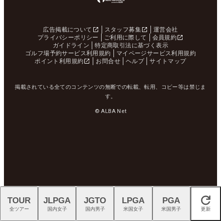
広告掲載について
スタッフ募集
運営会社
プライバシーポリシー
ご利用に際して
会員規約
ガイドライン
特定商取引法に基づく表示
ゴルフ場予約サービス利用規約
マイページサービス利用規約
ポイント利用規約
お問合せ
ヘルプ
サイトマップ
掲載されている全てのコンテンツの無断での転載、転用、コピー等は禁じま
す。
© ALBA Net
TOUR
JLPGA
JGTO
LPGA
PGA
閉じる
全ツアー
国内女子
国内男子
米国女子
米国男子
更新