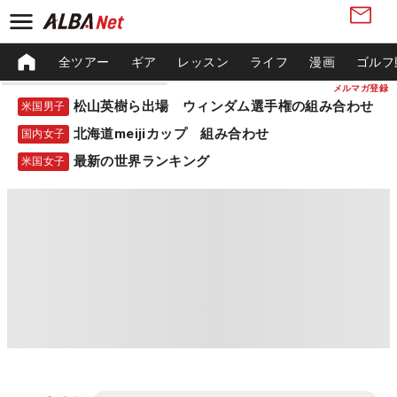
全ツアー
ギア
レッスン
ライフ
漫画
ゴルフ
メルマガ登録
松山英樹ら出場 ウィンダム選手権の組み合わせ
米国男子
北海道meijiカップ 組み合わせ
国内女子
最新の世界ランキング
米国女子