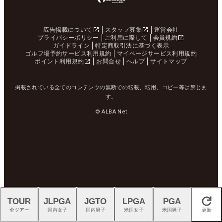
広告掲載について
スタッフ募集
運営会社
プライバシーポリシー
ご利用に際して
会員規約
ガイドライン
特定商取引法に基づく表示
ゴルフ場予約サービス利用規約
マイページサービス利用規約
ポイント利用規約
お問合せ
ヘルプ
サイトマップ
掲載されている全てのコンテンツの無断での転載、転用、コピー等は禁じま
す。
© ALBA Net
TOUR
JLPGA
JGTO
LPGA
PGA
閉じる
全ツアー
国内女子
国内男子
米国女子
米国男子
更新