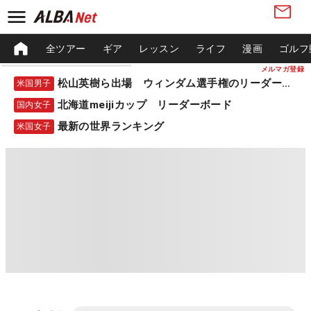
全ツアー
ギア
レッスン
ライフ
漫画
ゴルフ
メルマガ登録
松山英樹ら出場 ウィンダム選手権のリーダーボード
米国男子
北海道meijiカップ リーダーボード
国内女子
最新の世界ランキング
米国女子