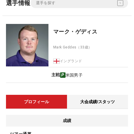
選手情報
マーク・ゲディス
Mark Geddes
（33歳）
イングランド
主戦
米国男子
プロフィール
大会成績/スタッツ
成績