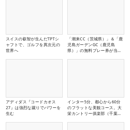
スイスの叡智が生んだTPTシ
「潮来CC（茨城県）」＆「鹿
ャフトで、ゴルフを異次元の
児島ガーデンGC（鹿児島
世界へ
県）」の無料プレー券が当た
る！！
アディダス『コードカオス
インター5分、都心から60分
27』は強烈な蹴りでパワーを
のフラットな美観コース。大
生む
栄カントリー俱楽部（千葉
県）