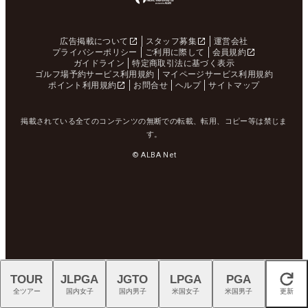
広告掲載について
スタッフ募集
運営会社
プライバシーポリシー
ご利用に際して
会員規約
ガイドライン
特定商取引法に基づく表示
ゴルフ場予約サービス利用規約
マイページサービス利用規約
ポイント利用規約
お問合せ
ヘルプ
サイトマップ
掲載されている全てのコンテンツの無断での転載、転用、コピー等は禁じま
す。
© ALBA Net
TOUR
JLPGA
JGTO
LPGA
PGA
閉じる
全ツアー
国内女子
国内男子
米国女子
米国男子
更新