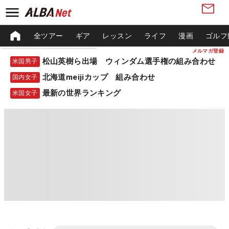
全ツアー
ギア
レッスン
ライフ
漫画
ゴルフ
メルマガ登録
松山英樹ら出場 ウィンダム選手権の組み合わせ
米国男子
北海道meijiカップ 組み合わせ
国内女子
最新の世界ランキング
米国女子