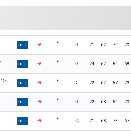
F
-6
-1
71
67
70
70
HBH
ン
F
-6
-3
74
67
69
68
HBH
ガン
F
-5
2
72
67
67
73
HBH
F
-5
-1
72
68
69
70
HBH
F
-5
-4
71
68
73
67
HBH