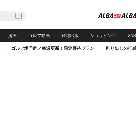
漫画
ゴルフ動画
雑誌出版
ショッピング
SN
ゴルフ場予約／毎週更新！限定優待プラン
削り出しの打