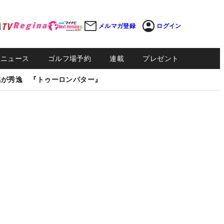
メルマガ登録
ログイン
Sニュース
ゴルフ場予約
連載
プレゼント
感が秀逸 『トゥーロンパター』