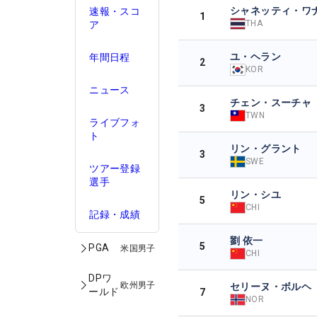
シャネッティ・ワ
速報・スコ
1
THA
ア
ユ・ヘラン
年間日程
2
KOR
ニュース
チェン・スーチャ
3
TWN
ライブフォ
ト
リン・グラント
3
SWE
ツアー登録
選手
リン・シユ
5
CHI
記録・成績
劉 依一
5
PGA
米国男子
CHI
DPワ
欧州男子
セリーヌ・ボルヘ
ールド
7
NOR