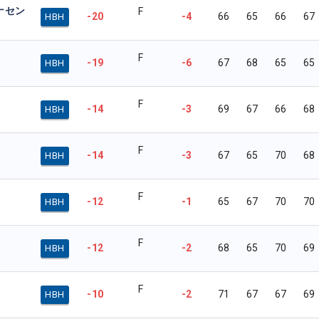
ナセン
F
-20
-4
66
65
66
67
HBH
F
-19
-6
67
68
65
65
HBH
F
-14
-3
69
67
66
68
HBH
F
-14
-3
67
65
70
68
HBH
F
-12
-1
65
67
70
70
HBH
F
-12
-2
68
65
70
69
HBH
F
-10
-2
71
67
67
69
HBH