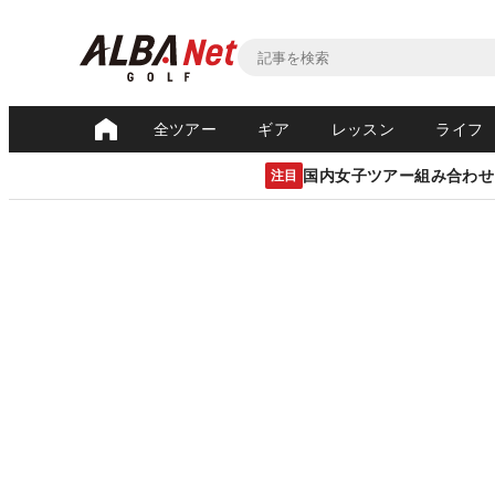
全ツアー
ギア
レッスン
ライフ
国内女子ツアー組み合わせ
注目