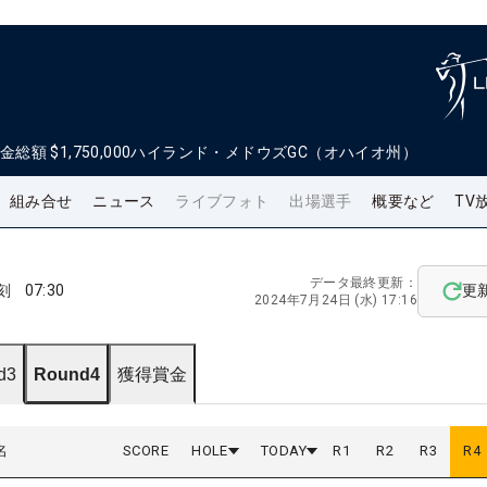
金総額
$1,750,000
ハイランド・メドウズGC（オハイオ州）
組み合せ
ニュース
ライブフォト
出場選手
概要など
TV
データ最終更新：
刻
07:30
更
2024年7月24日 (水) 17:16
d3
Round4
獲得賞金
名
SCORE
HOLE
TODAY
R
1
R
2
R
3
R
4