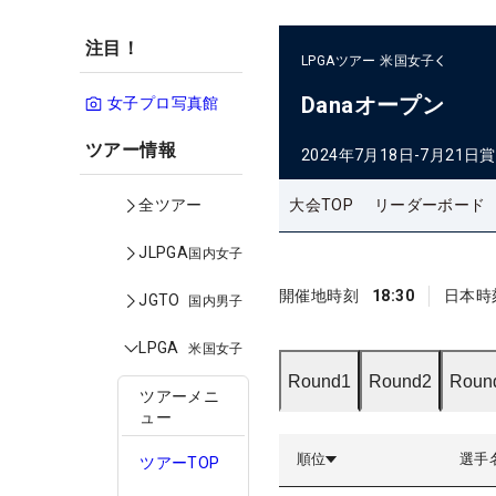
注目！
LPGAツアー
米国女子
Danaオープン
女子プロ写真館
ツアー情報
2024年7月18日-7月21日
賞
大会TOP
リーダーボード
全ツアー
JLPGA
国内女子
開催地時刻
18:30
日本時
JGTO
国内男子
LPGA
米国女子
Round1
Round2
Roun
ツアーメニ
ュー
順位
選手
ツアーTOP