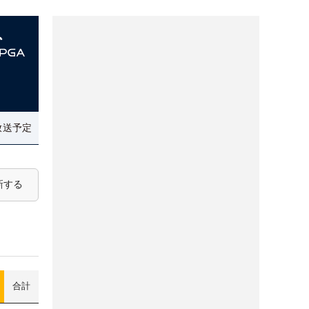
放送予定
新する
合計