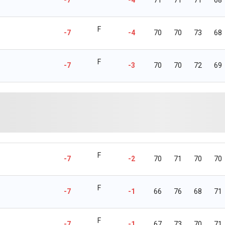
F
-7
-4
70
70
73
68
F
-7
-3
70
70
72
69
F
-7
-2
70
71
70
70
F
-7
-1
66
76
68
71
F
-7
-1
67
73
70
71