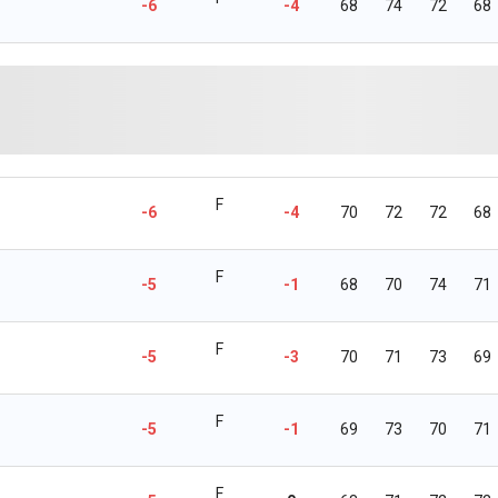
-6
-4
68
74
72
68
F
-6
-4
70
72
72
68
F
-5
-1
68
70
74
71
F
-5
-3
70
71
73
69
F
-5
-1
69
73
70
71
F