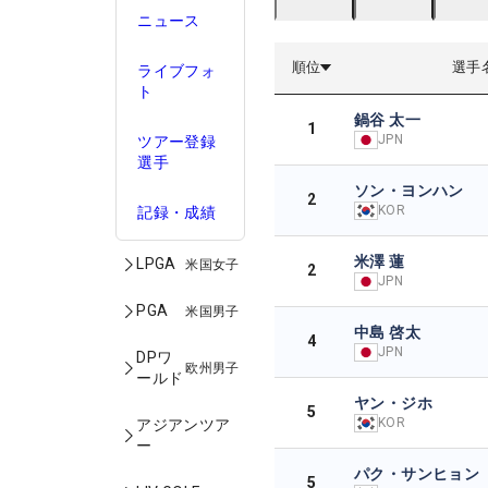
ニュース
順位
選手
ライブフォ
ト
鍋谷 太一
1
JPN
ツアー登録
選手
ソン・ヨンハン
2
KOR
記録・成績
米澤 蓮
LPGA
米国女子
2
JPN
PGA
米国男子
中島 啓太
4
JPN
DPワ
欧州男子
ールド
ヤン・ジホ
5
KOR
アジアンツア
ー
パク・サンヒョン
5