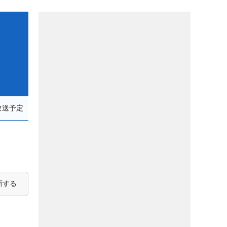
放送予定
新する