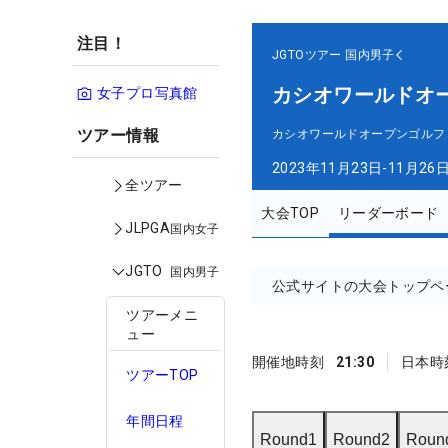
注目！
JGTOツアー
国内男子
カシオワールドオ
女子プロ写真館
ツアー情報
カシオワールドオープンゴルフ
2023年11月23日-11月26
全ツアー
大会TOP
リーダーボード
JLPGA
国内女子
JGTO
国内男子
公式サイトの大会トップペ
ツアーメニ
ュー
開催地時刻
21:30
日本時
ツアーTOP
年間日程
Round1
Round2
Roun