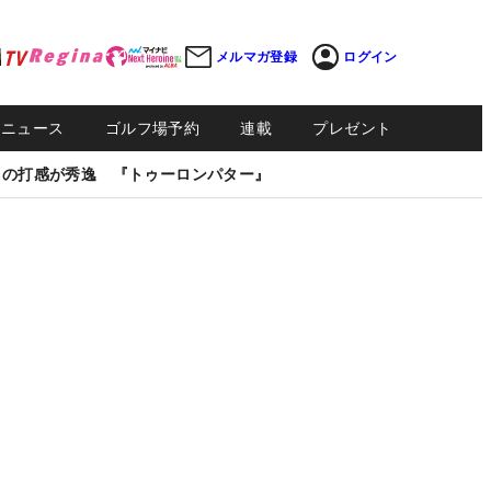
メルマガ登録
ログイン
Sニュース
ゴルフ場予約
連載
プレゼント
しの打感が秀逸 『トゥーロンパター』