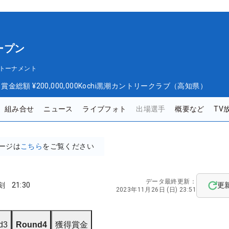
ープン
トーナメント
日
賞金総額
¥200,000,000
Kochi黒潮カントリークラブ（高知県）
組み合せ
ニュース
ライブフォト
出場選手
概要など
TV
ージは
こちら
をご覧ください
データ最終更新：
刻
21:30
更
2023年11月26日 (日) 23:51
d3
Round4
獲得賞金