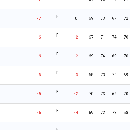
F
-7
0
69
73
67
72
F
-6
-2
67
71
74
70
F
-6
-2
69
74
69
70
F
-6
-3
68
73
72
69
F
-6
-2
70
73
69
70
F
-6
-4
69
72
73
68
F