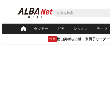
全ツアー
ギア
レッスン
ライフ
松山英樹ら出場 米男子リーダー
注目