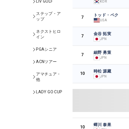
LIV GOLF
KOR
ステップ・ア
トッド・ペク
7
ップ
USA
ネクストヒロ
金谷 拓実
7
イン
JPN
PGAシニア
細野 勇策
7
JPN
ACNツアー
時松 源藏
10
アマチュア・
JPN
他
LADY GO CUP
蟬川 泰果
10