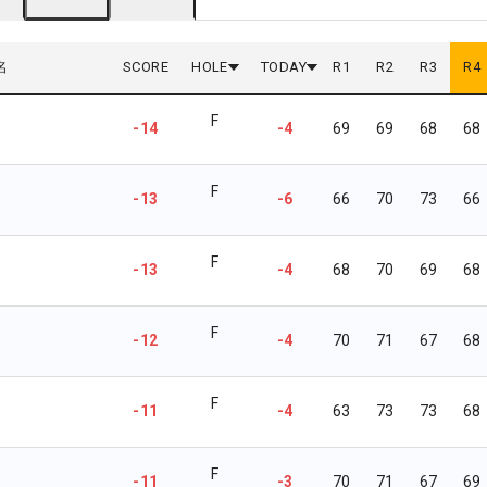
名
SCORE
HOLE
TODAY
R
1
R
2
R
3
R
4
F
-14
-4
69
69
68
68
F
-13
-6
66
70
73
66
F
-13
-4
68
70
69
68
F
-12
-4
70
71
67
68
F
-11
-4
63
73
73
68
F
-11
-3
70
71
67
69