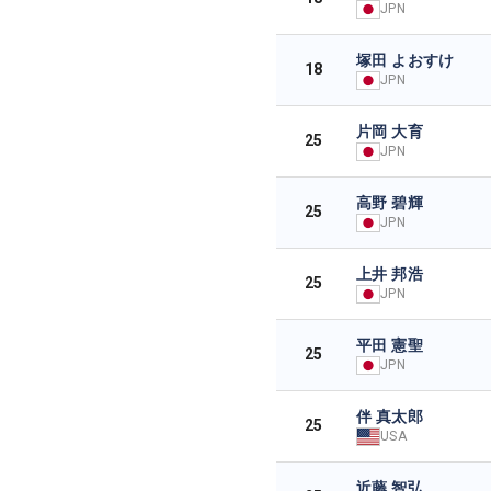
JPN
塚田 よおすけ
18
JPN
片岡 大育
25
JPN
高野 碧輝
25
JPN
上井 邦浩
25
JPN
平田 憲聖
25
JPN
伴 真太郎
25
USA
近藤 智弘