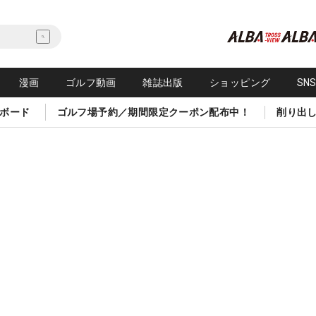
漫画
ゴルフ動画
雑誌出版
ショッピング
SN
ボード
ゴルフ場予約／期間限定クーポン配布中！
削り出