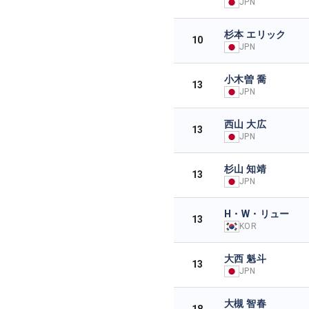
JPN
杉本 エリック
10
JPN
小木曽 喬
13
JPN
西山 大広
13
JPN
杉山 知靖
13
JPN
H・W・リュー
13
KOR
大西 魁斗
13
JPN
大槻 智春
18