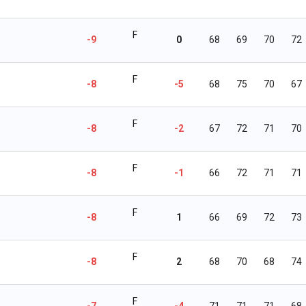
F
-9
0
68
69
70
72
F
-8
-5
68
75
70
67
F
-8
-2
67
72
71
70
F
-8
-1
66
72
71
71
F
-8
1
66
69
72
73
F
-8
2
68
70
68
74
F
-7
-4
71
71
71
68