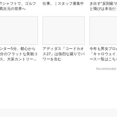
PTシャフトで、ゴルフ
仕事。｜スタッフ募集中
き出す“反則級”
異次元の世界へ
と飛びは本当だ
ンター5分、都心から
アディダス『コードカオ
今年も男女プロ
0分のフラットな美観コ
ス27』は強烈な蹴りでパ
「キャロウェイ
ス。大栄カントリー俱
ワーを生む
ース一覧はこち
部（千葉県）
Recommended 