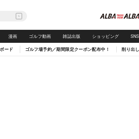
漫画
ゴルフ動画
雑誌出版
ショッピング
SN
ボード
ゴルフ場予約／期間限定クーポン配布中！
削り出