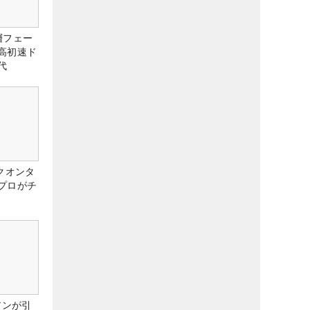
層フェー
高初速ド
代
クオンタ
プロがチ
アンが引