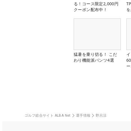
る！コース限定2,000円
T
クーポン配布中！
を
猛暑を乗り切る！ こだ
イ
わり機能派パンツ4選
6
ー
楽
ゴルフ総合サイト ALBA Net
選手情報
野呂涼