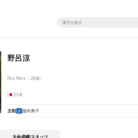
野呂涼
Ryo Noro
（28歳）
日本
主戦
国内男子
大会成績/スタッツ