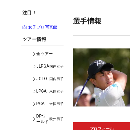
注目！
選手情報
女子プロ写真館
ツアー情報
全ツアー
JLPGA
国内女子
JGTO
国内男子
LPGA
米国女子
PGA
米国男子
DPワ
欧州男子
ールド
プロフィール