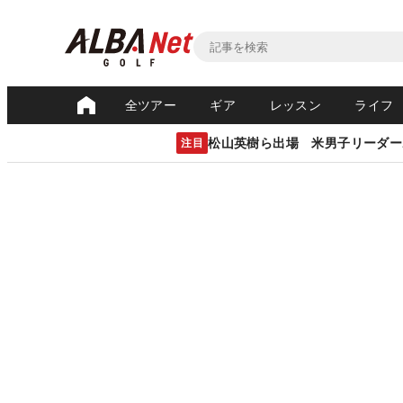
全ツアー
ギア
レッスン
ライフ
松山英樹ら出場 米男子リーダー
注目