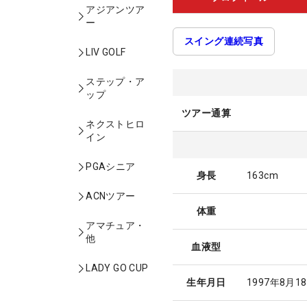
アジアンツア
ー
スイング連続写真
LIV GOLF
ステップ・ア
ップ
ツアー通算
ネクストヒロ
イン
PGAシニア
身長
163cm
ACNツアー
体重
アマチュア・
他
血液型
LADY GO CUP
生年月日
1997年8月1