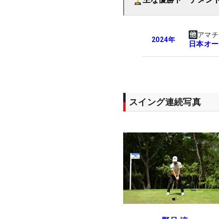
アマチ
2024
年
日本オー
スイング連続写真