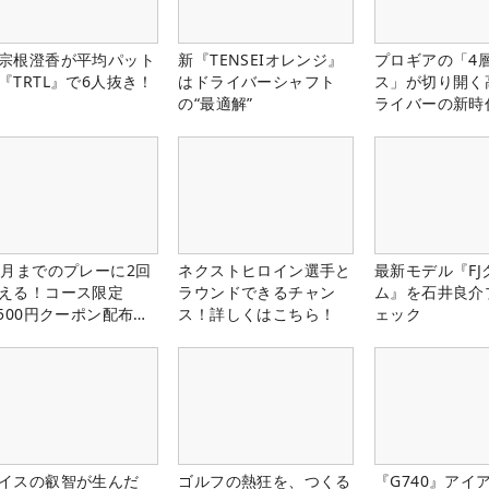
宗根澄香が平均パット
新『TENSEIオレンジ』
プロギアの「4
『TRTL』で6人抜き！
はドライバーシャフト
ス」が切り開く
の“最適解”
ライバーの新時
1月までのプレーに2回
ネクストヒロイン選手と
最新モデル『FJ
える！コース限定
ラウンドできるチャン
ム』を石井良介
,500円クーポン配布
ス！詳しくはこちら！
ェック
！
イスの叡智が生んだ
ゴルフの熱狂を、つくる
『G740』アイ