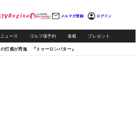
メルマガ登録
ログイン
Sニュース
ゴルフ場予約
連載
プレゼント
しの打感が秀逸 『トゥーロンパター』