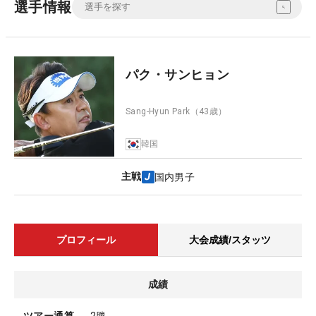
選手情報
パク・サンヒョン
Sang-Hyun Park
（43歳）
韓国
主戦
国内男子
プロフィール
大会成績/スタッツ
成績