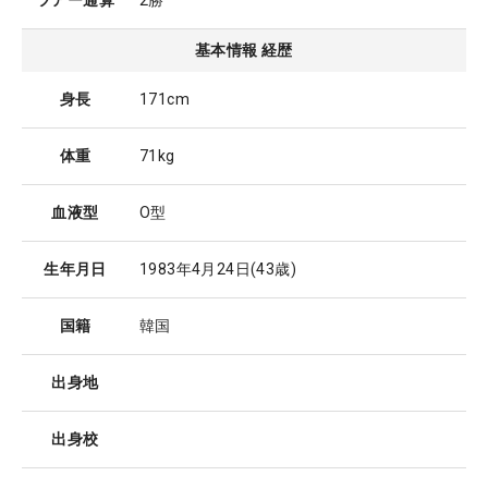
ツアー通算
2勝
基本情報 経歴
身長
171cm
体重
71kg
血液型
O型
生年月日
1983年4月24日
(43歳)
国籍
韓国
出身地
出身校