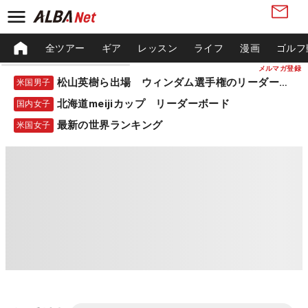
全ツアー
ギア
レッスン
ライフ
漫画
ゴルフ
メルマガ登録
松山英樹ら出場 ウィンダム選手権のリーダーボード
米国男子
北海道meijiカップ リーダーボード
国内女子
最新の世界ランキング
米国女子