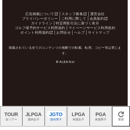
広告掲載について
スタッフ募集
運営会社
プライバシーポリシー
ご利用に際して
会員規約
ガイドライン
特定商取引法に基づく表示
ゴルフ場予約サービス利用規約
マイページサービス利用規約
ポイント利用規約
お問合せ
ヘルプ
サイトマップ
掲載されている全てのコンテンツの無断での転載、転用、コピー等は禁じま
す。
© ALBA Net
TOUR
JLPGA
JGTO
LPGA
PGA
閉じる
全ツアー
国内女子
国内男子
米国女子
米国男子
更新