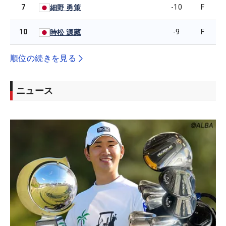
7
-10
F
細野 勇策
10
-9
F
時松 源藏
順位の続きを見る
ニュース