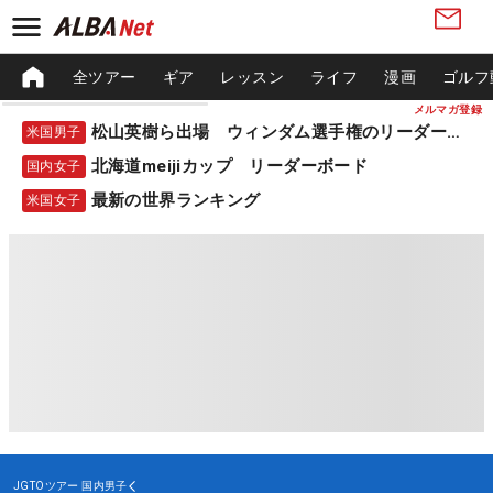
全ツアー
ギア
レッスン
ライフ
漫画
ゴルフ
メルマガ登録
松山英樹ら出場 ウィンダム選手権のリーダーボード
米国男子
北海道meijiカップ リーダーボード
国内女子
最新の世界ランキング
米国女子
JGTOツアー
国内男子