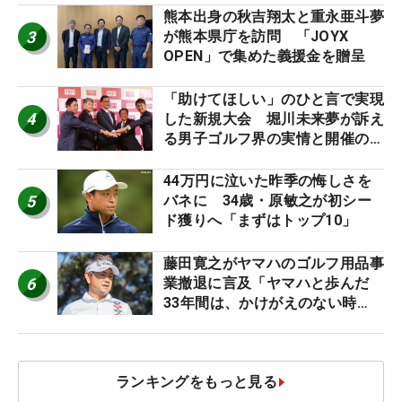
熊本出身の秋吉翔太と重永亜斗夢
3
が熊本県庁を訪問 「JOYX
OPEN」で集めた義援金を贈呈
「助けてほしい」のひと言で実現
4
した新規大会 堀川未来夢が訴え
る男子ゴルフ界の実情と開催の舞
台裏
44万円に泣いた昨季の悔しさを
5
バネに 34歳・原敏之が初シー
ド獲りへ「まずはトップ10」
藤田寛之がヤマハのゴルフ用品事
6
業撤退に言及「ヤマハと歩んだ
33年間は、かけがえのない時
間」
ランキングをもっと見る