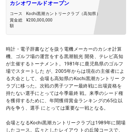
カシオワールドオープン
コース
Kochi黒潮カントリークラブ（高知県）
賞金総
¥200,000,000
額
時計・電子辞書などを扱う電機メーカーのカシオ計算
機、ゴルフ場の運営をする黒潮観光 開発、テレビ高知
が主催するトーナメント。1981年に鹿児島県のゴルフ
場でスタートした が、2005年からは現在の主催者によ
る大会として、会場も高知県のKochi黒潮カントリー ク
ラブに移った。次戦の男子ツアー最終戦に出場資格を
持たない選手にとっては今季最終 戦。来季のシード権
を獲得するために、年間獲得賞金ランキングの65位以
内を争う、選手 にとっては重要な一戦となる。
会場となるKochi黒潮カントリークラブは1989年に開場
したコース。広々としたレイアウ トの丘陵コースで、