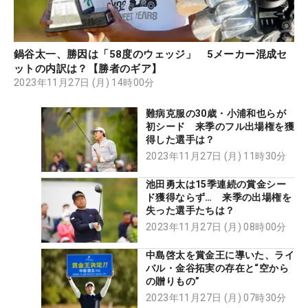
鍋谷太一、勝因は「58度のウェッジ」 5メーカー混成セ
ットの内訳は？【勝者のギア】
2023年11月27日 (月) 14時00分
難病克服の30歳・小浦和也らが
初シード 来季のフル出場権を獲
得した選手は？
2023年11月27日 (月) 11時30分
池田勇太は15季連続の賞金シー
ド獲得ならず… 来季の出場権を
失った選手たちは？
2023年11月27日 (月) 08時00分
中島啓太を賞金王に導いた、ライ
バル・金谷拓実の存在と“空から
の贈りもの”
2023年11月27日 (月) 07時30分