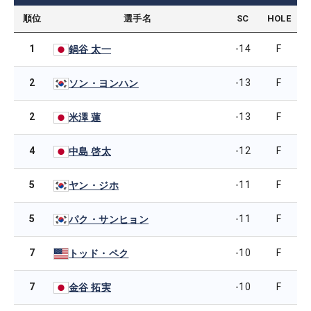
順位
選手名
SC
HOLE
1
-14
F
鍋谷 太一
2
-13
F
ソン・ヨンハン
2
-13
F
米澤 蓮
4
-12
F
中島 啓太
5
-11
F
ヤン・ジホ
5
-11
F
パク・サンヒョン
7
-10
F
トッド・ペク
7
-10
F
金谷 拓実