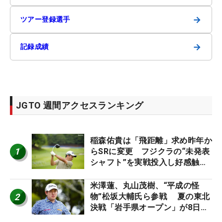
→
ツアー登録選手
→
記録成績
JGTO 週間アクセスランキング
稲森佑貴は「飛距離」求め昨年か
1
らSRに変更 フジクラの“未発表
シャフト”を実戦投入し好感触
「つかまえにいける」【男子ツア
ーのヒトネタ！】
米澤蓮、丸山茂樹、“平成の怪
2
物”松坂大輔氏ら参戦 夏の東北
決戦「岩手県オープン」が8日開
幕