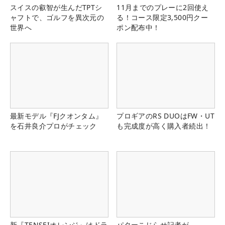
スイスの叡智が生んだTPTシ
11月までのプレーに2回使え
ャフトで、ゴルフを異次元の
る！コース限定3,500円クー
世界へ
ポン配布中！
最新モデル『FJクオンタム』
プロギアのRS DUOはFW・UT
を石井良介プロがチェック
も完成度が高く購入者続出！
新『TENSEIオレンジ』はドラ
パターこじらせ記者が