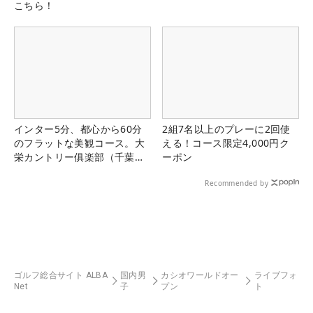
こちら！
インター5分、都心から60分
2組7名以上のプレーに2回使
のフラットな美観コース。大
える！コース限定4,000円ク
栄カントリー俱楽部（千葉
ーポン
県）
Recommended by
ゴルフ総合サイト ALBA
国内男
カシオワールドオー
ライブフォ
Net
子
プン
ト