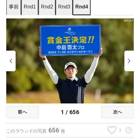
事前
Rnd1
Rnd2
Rnd3
Rnd4
1
/
656
前へ
次へ
656
3
このラウンドの写真
枚