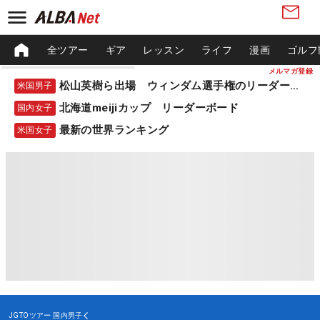
全ツアー
ギア
レッスン
ライフ
漫画
ゴルフ
メルマガ登録
松山英樹ら出場 ウィンダム選手権のリーダーボード
米国男子
北海道meijiカップ リーダーボード
国内女子
最新の世界ランキング
米国女子
JGTOツアー
国内男子