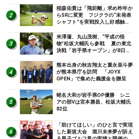
連覇
稲森佑貴は「飛距離」求め昨年か
2
らSRに変更 フジクラの“未発表
シャフト”を実戦投入し好感触
「つかまえにいける」【男子ツア
ーのヒトネタ！】
米澤蓮、丸山茂樹、“平成の怪
3
物”松坂大輔氏ら参戦 夏の東北
決戦「岩手県オープン」が8日開
幕
熊本出身の秋吉翔太と重永亜斗夢
4
が熊本県庁を訪問 「JOYX
OPEN」で集めた義援金を贈呈
蛯名大和が岩手県OP優勝 シニ
5
アの部Vは宮本勝昌、松坂大輔氏
82位
「助けてほしい」のひと言で実現
6
した新規大会 堀川未来夢が訴え
る男子ゴルフ界の実情と開催の舞