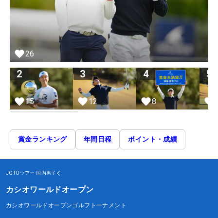
26
2
3
4
5
15
12
8
賞金ランキング
年間日程
ポイント・成績
JGTOツアー
国内男子
カシオワールドオープン
カシオワールドオープンゴルフトーナメント