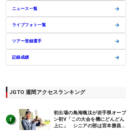
→
ニュース一覧
→
ライブフォト一覧
→
ツアー登録選手
→
記録成績
JGTO 週間アクセスランキング
初出場の鳥海颯汰が岩手県オープ
1
ン初V「この大会を機にどんどん
上に」 シニアの部は宮本勝昌が