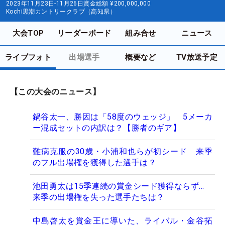
2023年11月23日-11月26日
賞金総額
¥200,000,000
Kochi黒潮カントリークラブ（高知県）
大会TOP
リーダーボード
組み合せ
ニュース
ライブフォト
出場選手
概要など
TV放送予定
【この大会のニュース】
鍋谷太一、勝因は「58度のウェッジ」 5メーカ
ー混成セットの内訳は？【勝者のギア】
難病克服の30歳・小浦和也らが初シード 来季
のフル出場権を獲得した選手は？
池田勇太は15季連続の賞金シード獲得ならず…
来季の出場権を失った選手たちは？
中島啓太を賞金王に導いた、ライバル・金谷拓