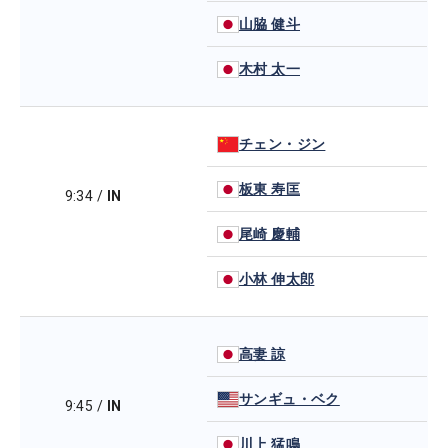
山脇 健斗
木村 太一
チェン・ジン
板東 寿匡
9:34
/
IN
尾崎 慶輔
小林 伸太郎
高妻 諒
サンギュ・ベク
9:45
/
IN
川上 猛鳴