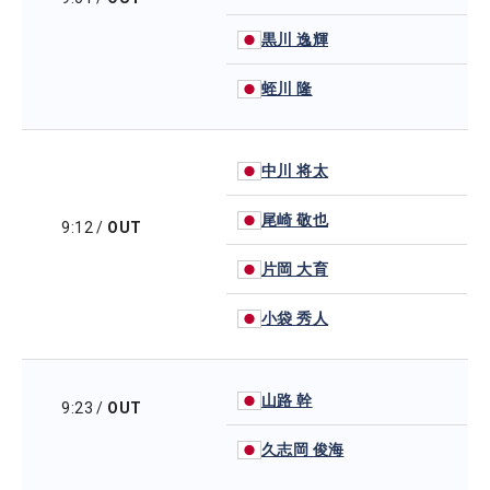
黒川 逸輝
蛭川 隆
中川 将太
尾崎 敬也
9:12
/
OUT
片岡 大育
小袋 秀人
山路 幹
9:23
/
OUT
久志岡 俊海