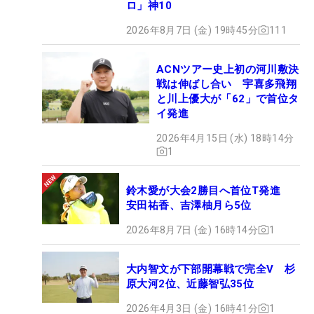
ロ」神10
2026年8月7日 (金) 19時45分
111
ACNツアー史上初の河川敷決
戦は伸ばし合い 宇喜多飛翔
と川上優大が「62」で首位タ
イ発進
2026年4月15日 (水) 18時14分
1
鈴木愛が大会2勝目へ首位T発進
安田祐香、吉澤柚月ら5位
2026年8月7日 (金) 16時14分
1
大内智文が下部開幕戦で完全V 杉
原大河2位、近藤智弘35位
2026年4月3日 (金) 16時41分
1