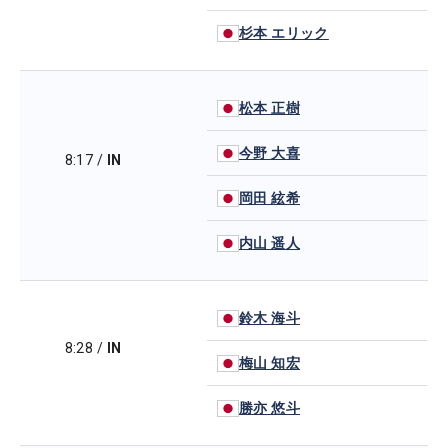
杉本 エリック
松本 正樹
今野 大喜
8:17
/
IN
岡田 絃希
内山 遥人
鈴木 海斗
8:28
/
IN
梅山 知宏
勝亦 悠斗