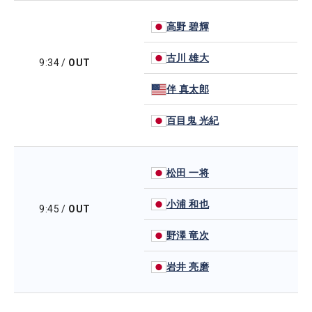
高野 碧輝
古川 雄大
9:34
/
OUT
伴 真太郎
百目鬼 光紀
松田 一将
小浦 和也
9:45
/
OUT
野澤 竜次
岩井 亮磨