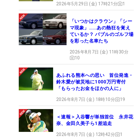
2026年5月29日 (金) 17時21分
1
「いつかはクラウン」「シー
マ現象」……あの熱狂を覚え
ているか？ バブルのゴルフ場
を彩った名車たち
2026年8月7日 (金) 11時30分
10
あふれる熊本への思い 首位発進・
鈴木愛が被災地に1000万円寄付
「もらったお金をほかの人に」
2026年8月7日 (金) 18時10分
19
＜速報＞入谷響が単独首位 永井花
奈、金田久美子ら1差追走
2026年8月7日 (金) 12時42分
1