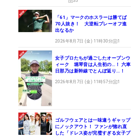
35
「61」マークのホスラーは勝てば
70人抜き！ 大逆転プレーオフ進
出なるか
2026年8月7日 (金) 11時30分
1
女子プロたちが過ごしたオープンウ
ィーク 堀琴音は人生初の…！ 六車
日那乃は新幹線でとんぼ返り…！
2026年8月7日 (金) 11時57分
1
ゴルフウェアとは一味違うギャップ
にノックアウト！ ファンが惚れ直
した「ドレス姿が完璧すぎる女子プ