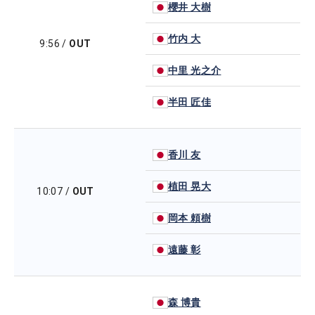
櫻井 大樹
竹内 大
9:56
/
OUT
中里 光之介
半田 匠佳
香川 友
植田 晃大
10:07
/
OUT
岡本 頼樹
遠藤 彰
森 博貴