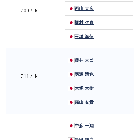
西山 大広
7:00
/
IN
梶村 夕貴
玉城 海伍
藤井 太己
馬渡 清也
7:11
/
IN
大塚 大樹
森山 友貴
中多 一翔
黒田 智之