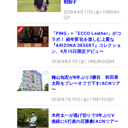
戦制す
2026年4月17日 (金) 15時54分
1
「PING」×「ECCO Leather」がコ
ラボ！ 経年変化を楽しむ上質な
『ARIZONA DESERT』コレクショ
ン、9月15日限定デビュー
2026年8月7日 (金) 14時28分
64
梅山知宏が8年ぶり3勝目 和田章
太郎をプレーオフで下す/ACNツア
ー
2026年7月10日 (金) 17時15分
1
木村太一が逃げ切りで3年ぶりV
後続に5打差の圧勝劇/ACNツアー