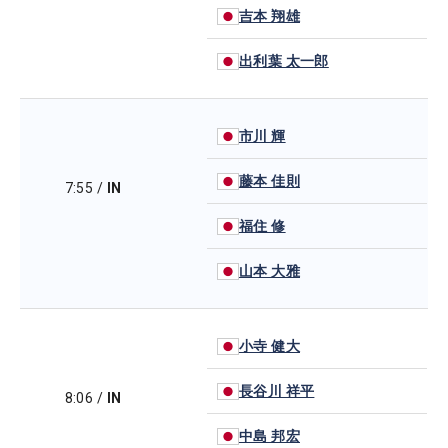
吉本 翔雄
出利葉 太一郎
市川 輝
藤本 佳則
7:55
/
IN
福住 修
山本 大雅
小寺 健大
長谷川 祥平
8:06
/
IN
中島 邦宏