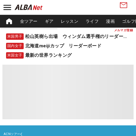
全ツアー
ギア
レッスン
ライフ
漫画
ゴルフ
メルマガ登録
松山英樹ら出場 ウィンダム選手権のリーダーボード
米国男子
北海道meijiカップ リーダーボード
国内女子
最新の世界ランキング
米国女子
ACNツアー