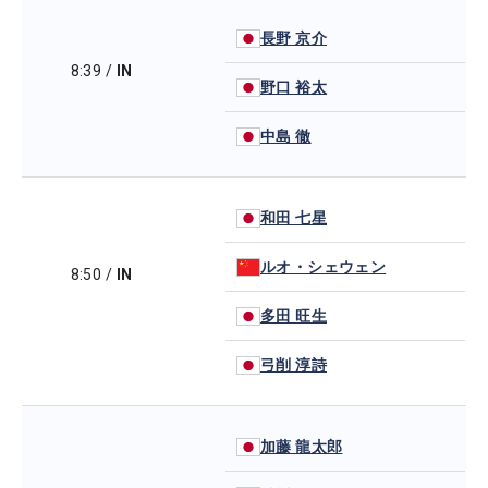
長野 京介
8:39
/
IN
野口 裕太
中島 徹
和田 七星
ルオ・シェウェン
8:50
/
IN
多田 旺生
弓削 淳詩
加藤 龍太郎