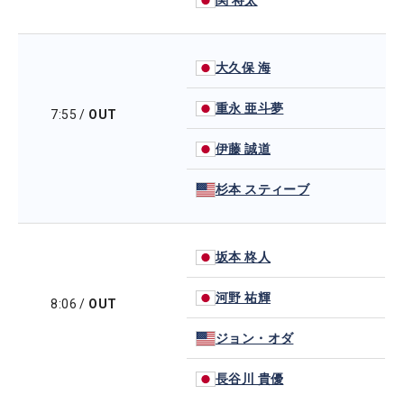
大久保 海
重永 亜斗夢
7:55
/
OUT
伊藤 誠道
杉本 スティーブ
坂本 柊人
河野 祐輝
8:06
/
OUT
ジョン・オダ
長谷川 貴優