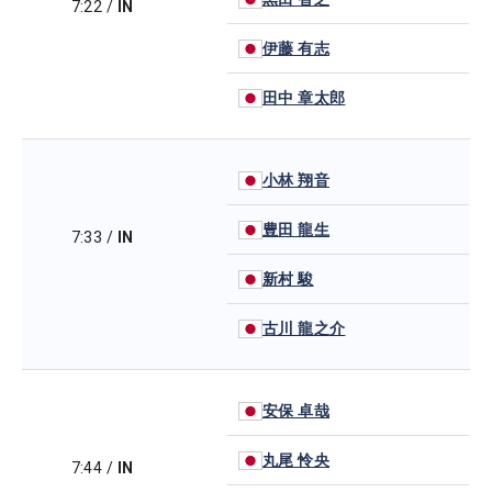
7:22
/
IN
伊藤 有志
田中 章太郎
小林 翔音
豊田 龍生
7:33
/
IN
新村 駿
古川 龍之介
安保 卓哉
丸尾 怜央
7:44
/
IN