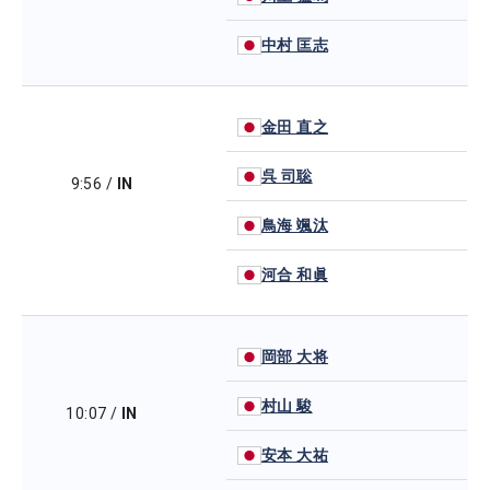
中村 匡志
金田 直之
呉 司聡
9:56
/
IN
鳥海 颯汰
河合 和眞
岡部 大将
村山 駿
10:07
/
IN
安本 大祐