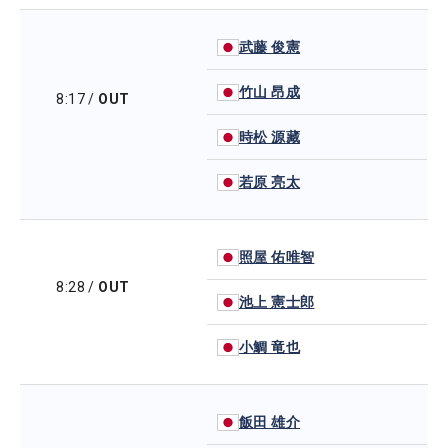
武藤 俊憲
竹山 昂成
8:17
/
OUT
時松 源藏
若原 亮太
照屋 佑唯智
8:28
/
OUT
池上 憲士郎
小鯛 竜也
飯田 雄介