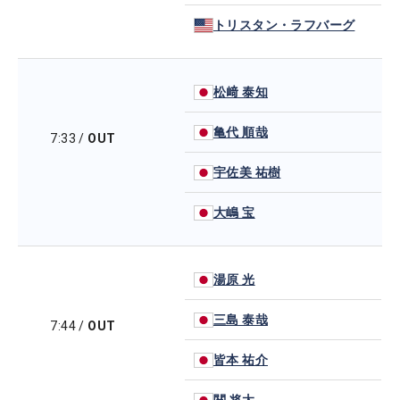
トリスタン・ラフバーグ
松﨑 泰知
亀代 順哉
7:33
/
OUT
宇佐美 祐樹
大嶋 宝
湯原 光
三島 泰哉
7:44
/
OUT
皆本 祐介
関 将太