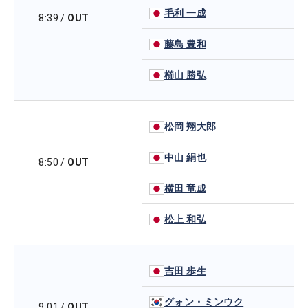
毛利 一成
8:39
/
OUT
藤島 豊和
櫛山 勝弘
松岡 翔大郎
中山 絹也
8:50
/
OUT
横田 竜成
松上 和弘
吉田 歩生
グォン・ミンウク
9:01
/
OUT