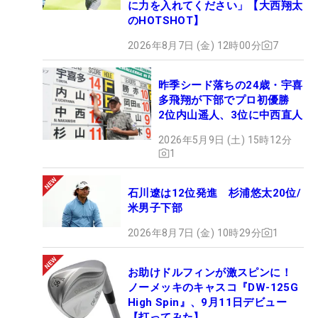
に力を入れてください」【大西翔太
のHOTSHOT】
2026年8月7日 (金) 12時00分
7
昨季シード落ちの24歳・宇喜
多飛翔が下部でプロ初優勝
2位内山遥人、3位に中西直人
2026年5月9日 (土) 15時12分
1
石川遼は12位発進 杉浦悠太20位/
米男子下部
2026年8月7日 (金) 10時29分
1
お助けドルフィンが激スピンに！
ノーメッキのキャスコ『DW-125G
High Spin』、9月11日デビュー
【打ってみた】