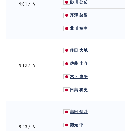
砂川 公佑
9:01
/
IN
芹澤 慈眼
北川 祐生
作田 大地
佐藤 圭介
9:12
/
IN
木下 康平
日高 将史
高田 聖斗
徳元 中
9:23
/
IN