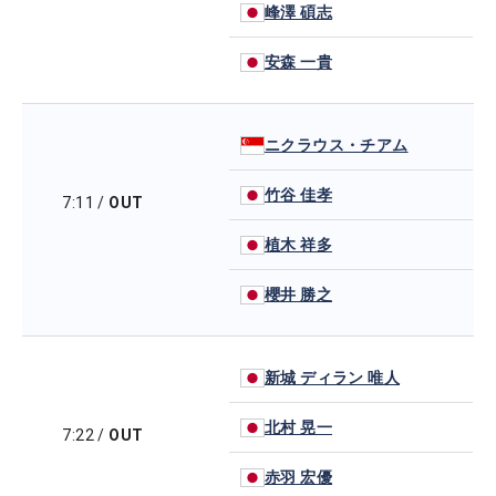
峰澤 碩志
安森 一貴
ニクラウス・チアム
竹谷 佳孝
7:11
/
OUT
植木 祥多
櫻井 勝之
新城 ディラン 唯人
北村 晃一
7:22
/
OUT
赤羽 宏優