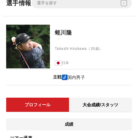
選手情報
蛭川隆
Takashi Hirukawa
（30歳）
日本
主戦
国内男子
プロフィール
大会成績/スタッツ
成績