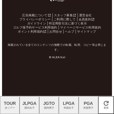
広告掲載について
スタッフ募集
運営会社
プライバシーポリシー
ご利用に際して
会員規約
ガイドライン
特定商取引法に基づく表示
ゴルフ場予約サービス利用規約
マイページサービス利用規約
ポイント利用規約
お問合せ
ヘルプ
サイトマップ
掲載されている全てのコンテンツの無断での転載、転用、コピー等は禁じま
す。
© ALBA Net
TOUR
JLPGA
JGTO
LPGA
PGA
閉じる
全ツアー
国内女子
国内男子
米国女子
米国男子
更新