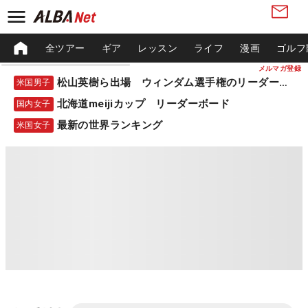
全ツアー
ギア
レッスン
ライフ
漫画
ゴルフ
メルマガ登録
松山英樹ら出場 ウィンダム選手権のリーダーボード
米国男子
北海道meijiカップ リーダーボード
国内女子
最新の世界ランキング
米国女子