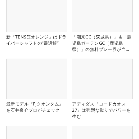
新『TENSEIオレンジ』はドラ
「潮来CC（茨城県）」＆「鹿
イバーシャフトの“最適解”
児島ガーデンGC（鹿児島
県）」の無料プレー券が当た
る！！
最新モデル『FJクオンタム』
アディダス『コードカオス
を石井良介プロがチェック
27』は強烈な蹴りでパワーを
生む