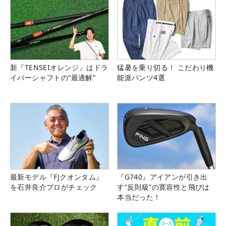
新『TENSEIオレンジ』はドラ
猛暑を乗り切る！ こだわり機
イバーシャフトの“最適解”
能派パンツ4選
最新モデル『FJクオンタム』
『G740』アイアンが引き出
を石井良介プロがチェック
す“反則級”の寛容性と飛びは
本当だった！