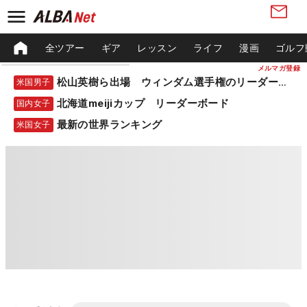
全ツアー
ギア
レッスン
ライフ
漫画
ゴルフ
メルマガ登録
松山英樹ら出場 ウィンダム選手権のリーダーボード
米国男子
北海道meijiカップ リーダーボード
国内女子
最新の世界ランキング
米国女子