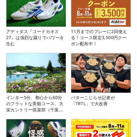
アディダス『コードカオス
11月までのプレーに2回使え
27』は強烈な蹴りでパワーを
る！コース限定3,500円クー
生む
ポン配布中！
インター5分、都心から60分
パターこじらせ記者が
のフラットな美観コース。大
「TRTL」で大改善
栄カントリー俱楽部（千葉
県）