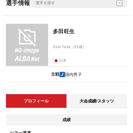
選手情報
多田旺生
Osei Tada
（23歳）
日本
主戦
国内男子
プロフィール
大会成績/スタッツ
成績