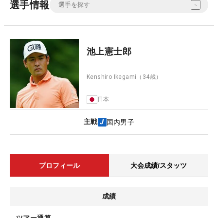
選手情報
池上憲士郎
Kenshiro Ikegami
（34歳）
日本
主戦
国内男子
プロフィール
大会成績/スタッツ
成績