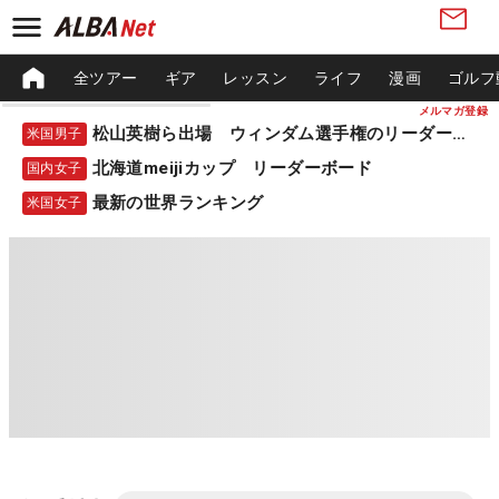
全ツアー
ギア
レッスン
ライフ
漫画
ゴルフ
メルマガ登録
松山英樹ら出場 ウィンダム選手権のリーダーボード
米国男子
北海道meijiカップ リーダーボード
国内女子
最新の世界ランキング
米国女子