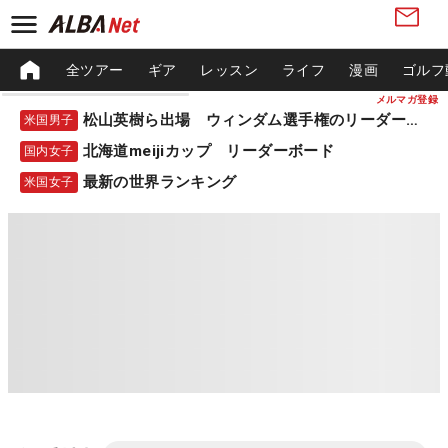
全ツアー
ギア
レッスン
ライフ
漫画
ゴルフ
メルマガ登録
松山英樹ら出場 ウィンダム選手権のリーダーボード
米国男子
北海道meijiカップ リーダーボード
国内女子
最新の世界ランキング
米国女子