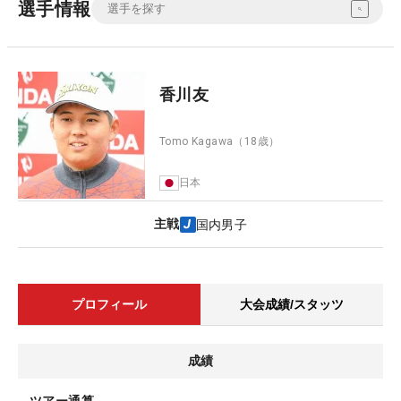
選手情報
香川友
Tomo Kagawa
（18歳）
日本
主戦
国内男子
プロフィール
大会成績/スタッツ
成績