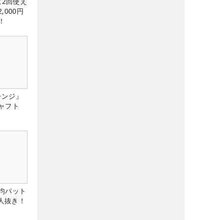
に2回使え
,000円
！
レンジ』
ャフト
均パット
6人抜き！