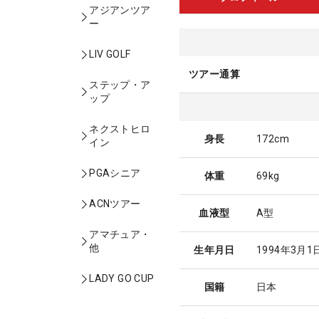
アジアンツア
ー
LIV GOLF
ツアー通算
ステップ・ア
ップ
ネクストヒロ
身長
172cm
イン
PGAシニア
体重
69kg
ACNツアー
血液型
A型
アマチュア・
他
生年月日
1994年3月1
LADY GO CUP
国籍
日本