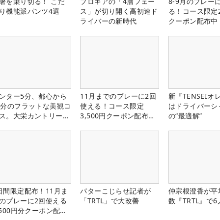
暑を乗り切る！ こだ
プロギアの「4層フェー
8-9月のプレー
り機能派パンツ4選
ス」が切り開く高初速ド
る！コース限定2
ライバーの新時代
クーポン配布中
ンター5分、都心から
11月までのプレーに2回
新『TENSEIオ
0分のフラットな美観コ
使える！コース限定
はドライバーシ
ス。大栄カントリー俱
3,500円クーポン配布
の“最適解”
部（千葉県）
中！
日間限定配布！11月ま
パターこじらせ記者が
仲宗根澄香が平
のプレーに2回使える
「TRTL」で大改善
数『TRTL』で
,500円分クーポン配布