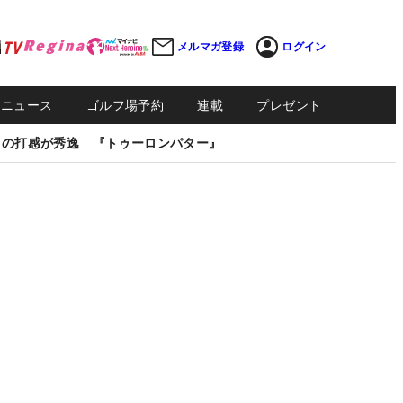
メルマガ登録
ログイン
Sニュース
ゴルフ場予約
連載
プレゼント
しの打感が秀逸 『トゥーロンパター』