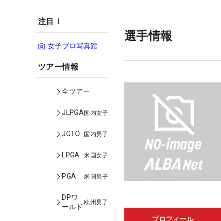
注目！
選手情報
女子プロ写真館
ツアー情報
全ツアー
JLPGA
国内女子
JGTO
国内男子
LPGA
米国女子
PGA
米国男子
DPワ
欧州男子
ールド
プロフィール