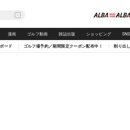
漫画
ゴルフ動画
雑誌出版
ショッピング
SN
ボード
ゴルフ場予約／期間限定クーポン配布中！
削り出