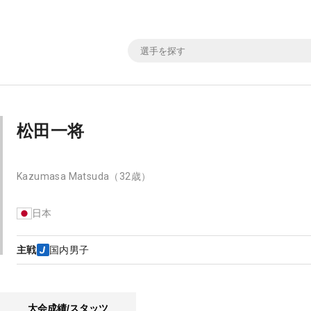
松田一将
Kazumasa Matsuda
（32歳）
日本
主戦
国内男子
大会成績/スタッツ