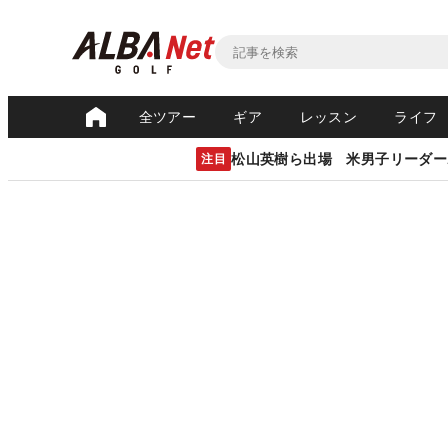
全ツアー
ギア
レッスン
ライフ
松山英樹ら出場 米男子リーダー
注目