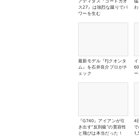
アディダス『コードカオ
猛
ス27』は強烈な蹴りでパ
わ
ワーを生む
最新モデル『FJクオンタ
イ
ム』を石井良介プロがチ
6
ェック
ー
楽
『G740』アイアンが引
4
き出す“反則級”の寛容性
で
と飛びは本当だった！
1