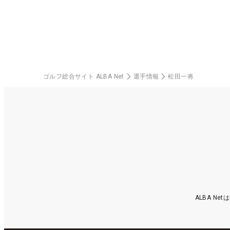
中
ゴルフ総合サイト ALBA Net
選手情報
松田一将
ALBA N