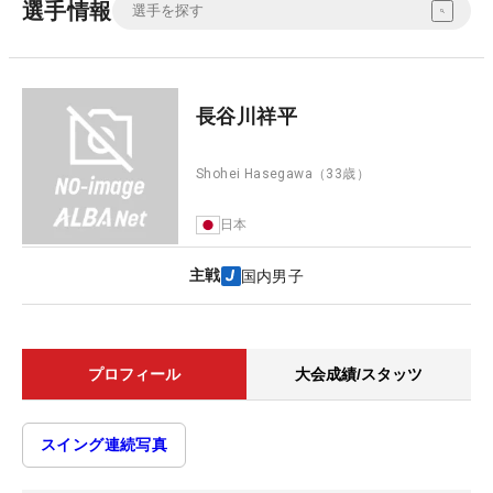
選手情報
長谷川祥平
Shohei Hasegawa
（33歳）
日本
主戦
国内男子
プロフィール
大会成績/スタッツ
スイング連続写真