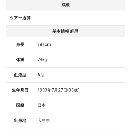
成績
ツアー通算
基本情報 経歴
身長
181cm
体重
74kg
血液型
A型
生年月日
1993年7月27日
(33歳)
国籍
日本
出身地
広島県