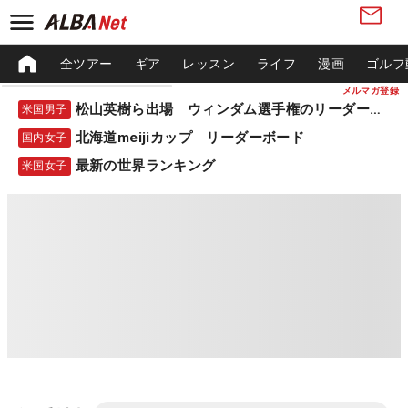
全ツアー
ギア
レッスン
ライフ
漫画
ゴルフ
メルマガ登録
松山英樹ら出場 ウィンダム選手権のリーダーボード
米国男子
北海道meijiカップ リーダーボード
国内女子
最新の世界ランキング
米国女子