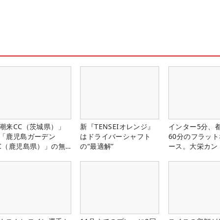
潮来CC（茨城県）」
新『TENSEIオレンジ』
インター5分、
「鹿児島ガーデン
はドライバーシャフト
60分のフラッ
C（鹿児島県）」の無
の“最適解”
ース。大栄カン
プレー券が当たる！！
楽部（千葉県）