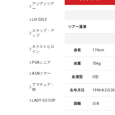
アジアンツア
ー
LIV GOLF
ツアー通算
ステップ・ア
ップ
ネクストヒロ
身長
174cm
イン
PGAシニア
体重
70kg
ACNツアー
血液型
O型
アマチュア・
他
生年月日
1996年2月2
LADY GO CUP
国籍
日本