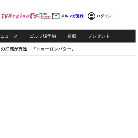
メルマガ登録
ログイン
Sニュース
ゴルフ場予約
連載
プレゼント
しの打感が秀逸 『トゥーロンパター』