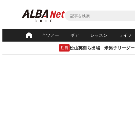
全ツアー
ギア
レッスン
ライフ
松山英樹ら出場 米男子リーダー
注目