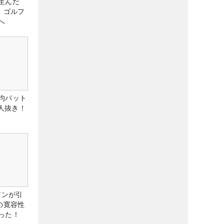
生んだ
、ゴルフ
へ
均パット
6人抜き！
アンが引
の寛容性
った！