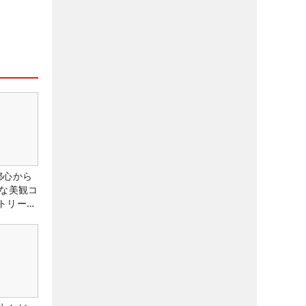
都心から
トな美観コ
トリー俱