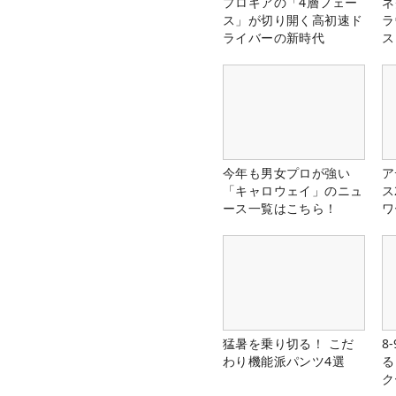
プロギアの「4層フェー
ネ
ス」が切り開く高初速ド
ラ
ライバーの新時代
ス
今年も男女プロが強い
ア
「キャロウェイ」のニュ
ス
ース一覧はこちら！
ワ
猛暑を乗り切る！ こだ
8
わり機能派パンツ4選
る
ク