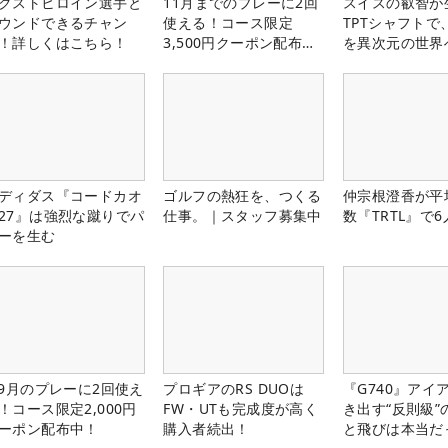
クストヒロイン選手と
11月までのプレーに2回
スイスの叡智が
ウンドできるチャン
使える！コース限定
TPTシャフトで
！詳しくはこちら！
3,500円クーポン配布
を異次元の世界
中！
ディダス『コードカオ
ゴルフの熱狂を、つくる
仲宗根澄香が平
27』は強烈な蹴りでパ
仕事。｜スタッフ募集中
数『TRTL』で
ーを生む
-9月のプレーに2回使え
プロギアのRS DUOは
『G740』アイ
！コース限定2,000円
FW・UTも完成度が高く
き出す“反則級”
ーポン配布中！
購入者続出！
と飛びは本当だ