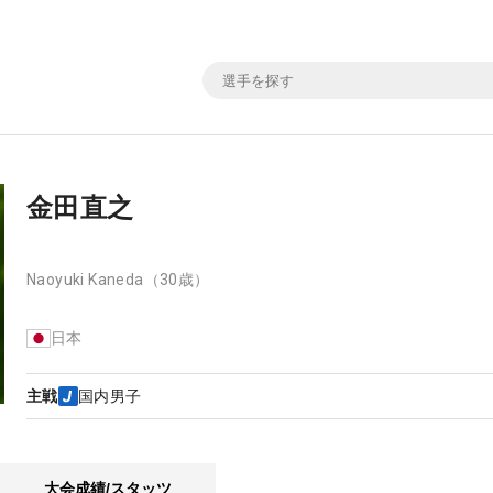
金田直之
Naoyuki Kaneda
（30歳）
日本
主戦
国内男子
大会成績/スタッツ