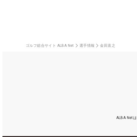
ゴルフ総合サイト ALBA Net
選手情報
金田直之
ALBA N