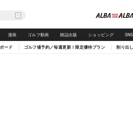
漫画
ゴルフ動画
雑誌出版
ショッピング
SN
ボード
ゴルフ場予約／毎週更新！限定優待プラン
削り出