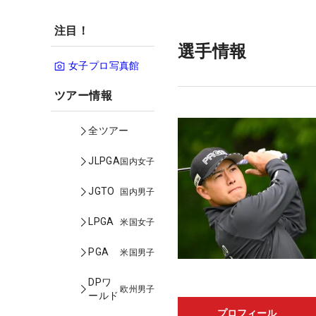
注目！
選手情報
女子プロ写真館
ツアー情報
全ツアー
JLPGA
国内女子
JGTO
国内男子
LPGA
米国女子
PGA
米国男子
DPワ
欧州男子
ールド
プロフィール