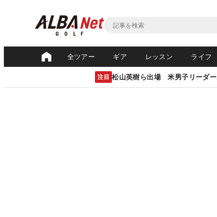
全ツアー
ギア
レッスン
ライフ
松山英樹ら出場 米男子リーダー
注目