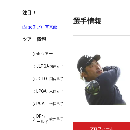
注目！
選手情報
女子プロ写真館
ツアー情報
全ツアー
JLPGA
国内女子
JGTO
国内男子
LPGA
米国女子
PGA
米国男子
DPワ
欧州男子
ールド
プロフィール