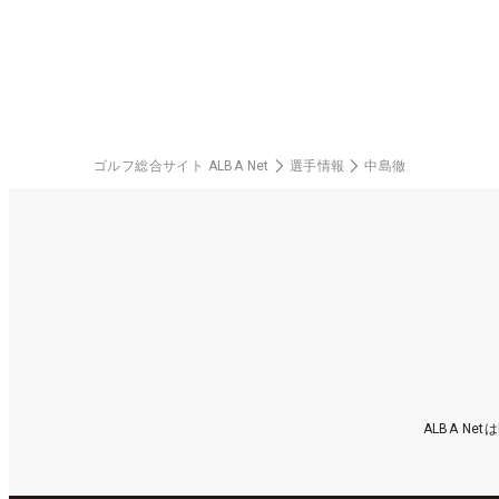
料
ゴルフ総合サイト ALBA Net
選手情報
中島徹
ALBA N