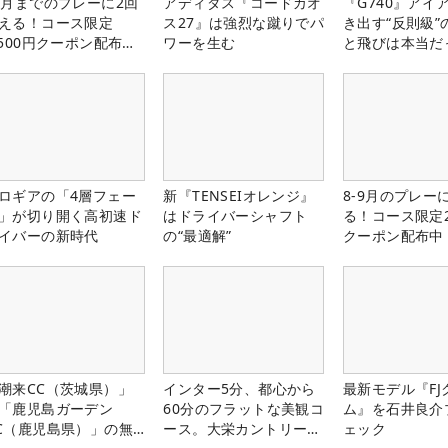
1月までのプレーに2回
アディダス『コードカオ
『G740』アイ
える！コース限定
ス27』は強烈な蹴りでパ
き出す“反則級”
,500円クーポン配布
ワーを生む
と飛びは本当だ
！
ロギアの「4層フェー
新『TENSEIオレンジ』
8-9月のプレー
」が切り開く高初速ド
はドライバーシャフト
る！コース限定2
イバーの新時代
の“最適解”
クーポン配布中
潮来CC（茨城県）」
インター5分、都心から
最新モデル『FJ
「鹿児島ガーデン
60分のフラットな美観コ
ム』を石井良介
C（鹿児島県）」の無
ース。大栄カントリー俱
ェック