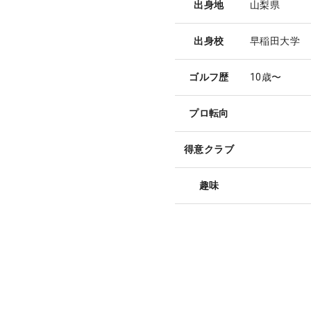
出身地
山梨県
出身校
早稲田大学
ゴルフ歴
10歳〜
プロ転向
得意クラブ
趣味