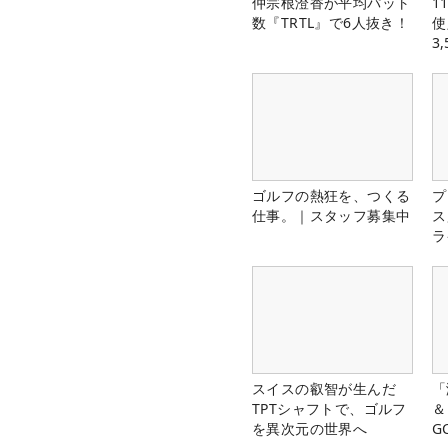
仲宗根澄香が平均パット
1
数『TRTL』で6人抜き！
使
3
中
ゴルフの熱狂を、つくる
プ
仕事。｜スタッフ募集中
ス
ラ
スイスの叡智が生んだ
「
TPTシャフトで、ゴルフ
＆
を異次元の世界へ
G