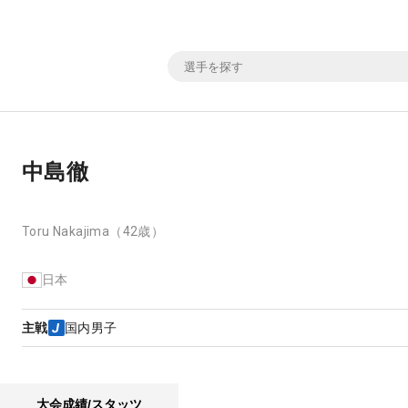
中島徹
Toru Nakajima
（42歳）
日本
主戦
国内男子
大会成績/スタッツ