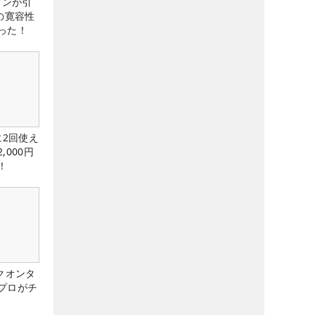
アンが引
の寛容性
った！
に2回使え
,000円
！
クオンタ
プロがチ