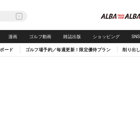
漫画
ゴルフ動画
雑誌出版
ショッピング
SN
ボード
ゴルフ場予約／毎週更新！限定優待プラン
削り出