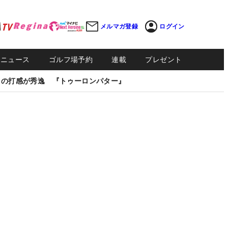
メルマガ登録
ログイン
Sニュース
ゴルフ場予約
連載
プレゼント
しの打感が秀逸 『トゥーロンパター』