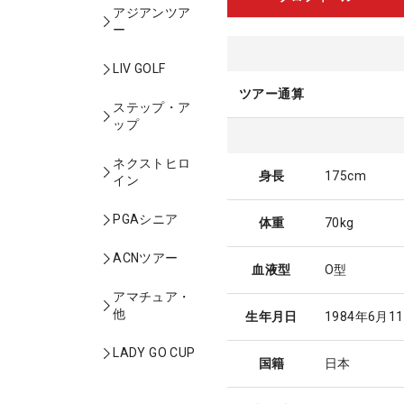
アジアンツア
ー
LIV GOLF
ツアー通算
ステップ・ア
ップ
ネクストヒロ
身長
175cm
イン
PGAシニア
体重
70kg
ACNツアー
血液型
O型
アマチュア・
他
生年月日
1984年6月1
LADY GO CUP
国籍
日本