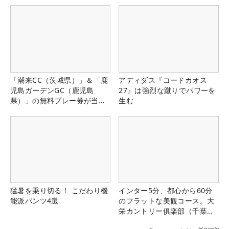
「潮来CC（茨城県）」＆「鹿
アディダス『コードカオス
児島ガーデンGC（鹿児島
27』は強烈な蹴りでパワーを
県）」の無料プレー券が当た
生む
る！！
猛暑を乗り切る！ こだわり機
インター5分、都心から60分
能派パンツ4選
のフラットな美観コース。大
栄カントリー俱楽部（千葉
県）