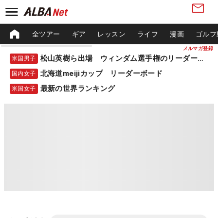
全ツアー
ギア
レッスン
ライフ
漫画
ゴルフ
メルマガ登録
松山英樹ら出場 ウィンダム選手権のリーダーボード
米国男子
北海道meijiカップ リーダーボード
国内女子
最新の世界ランキング
米国女子