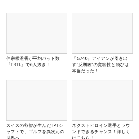
仲宗根澄香が平均パット数
『G740』アイアンが引き出
『TRTL』で6人抜き！
す“反則級”の寛容性と飛びは
本当だった！
スイスの叡智が生んだTPTシ
ネクストヒロイン選手とラウ
ャフトで、ゴルフを異次元の
ンドできるチャンス！詳しく
世界へ
はこちら！