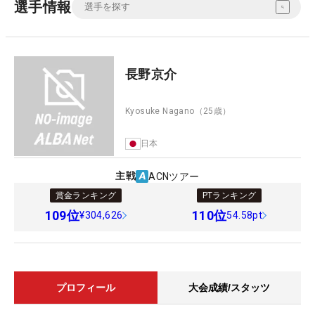
選手情報
長野京介
Kyosuke Nagano
（25歳）
日本
主戦
ACNツアー
賞金ランキング
PTランキング
109
位
110
位
¥304,626
54.58pt
プロフィール
大会成績/スタッツ