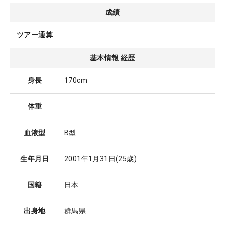
成績
ツアー通算
基本情報 経歴
身長
170cm
体重
血液型
B型
生年月日
2001年1月31日
(25歳)
国籍
日本
出身地
群馬県