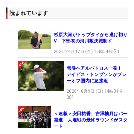
読まれています
杉原大河がトップタイから逃げ切り
V 下部初の河川敷決戦制す
2026年4月17日 (金) 15時54分
1
雪辱へアルバトロス一発！
デイビス・トンプソンがプレ
ーオフ圏内に急接近
2026年8月9日 (日) 14時31分
1
＜速報＞安田祐香、吉澤柚月はパー
発進 大混戦の最終ラウンドがスタ
ート