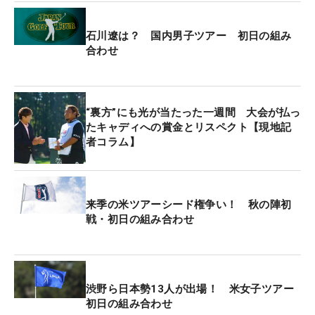
現在ポイントランキング1位に立つ若原亮太は1オー
石川遼は？ 国内男子ツアー 初日の組み
バー・91位タイ、同2位の古川龍之介は1アンダー・
合わせ
43位タイで2日目に進む。
試合の模様はALBA TVでライブ配信している。未来
“裏方”にも光が当たった一週間 大会が払っ
のスーパースターが生まれる瞬間を見逃すわけには
たキャディへの賞金とリスペクト【現地記
者コラム】
いかない。
来季の米ツアーシード権争い！ 秋の陣初
戦・初日の組み合わせ
渋野ら日本勢13人が出場！ 米女子ツアー
初日の組み合わせ