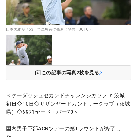
山本大雅が「63」で単独首位発進（提供：JGTO）
この記事の写真
2
枚を見る
＜ケーダッシュセカンドチャレンジカップ in 茨城
初日◇10日◇サザンヤードカントリークラブ（茨城
県）◇6971ヤード・パー70＞
国内男子下部ACNツアーの第1ラウンドが終了し
た。