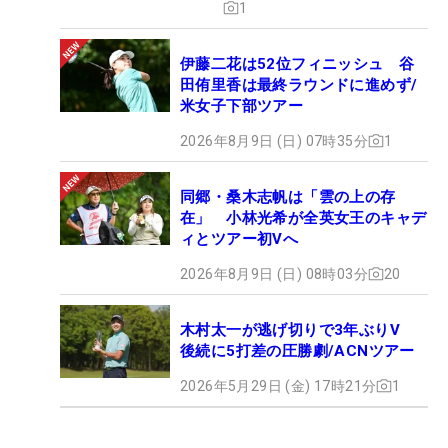
1
伊藤二花は52位フィニッシュ 谷
田侑里香は最終ラウンドに進めず/
米女子下部ツアー
2026年8月9日 (日) 07時35分
1
同郷・桑木志帆は「雲の上の存
在」 小林光希が全英女王のキャデ
ィとツアー初Vへ
2026年8月9日 (日) 08時03分
20
木村太一が逃げ切りで3年ぶりV
後続に5打差の圧勝劇/ACNツアー
2026年5月29日 (金) 17時21分
1