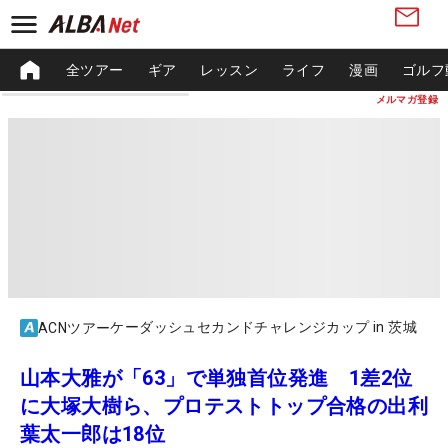
全ツアー
ギア
レッスン
ライフ
漫画
ゴルフ
メルマガ登録
ケーダッシュセカンドチャレンジカップ in 茨城
ACNツアー
山本大雅が「63」で単独首位発進 1差2位
に大塚大樹ら、プロテストトップ合格の出利
葉太一郎は18位