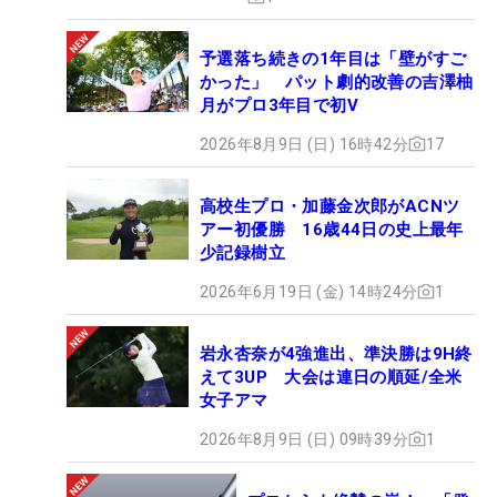
予選落ち続きの1年目は「壁がすご
かった」 パット劇的改善の吉澤柚
月がプロ3年目で初V
2026年8月9日 (日) 16時42分
17
高校生プロ・加藤金次郎がACNツ
アー初優勝 16歳44日の史上最年
少記録樹立
2026年6月19日 (金) 14時24分
1
岩永杏奈が4強進出、準決勝は9H終
えて3UP 大会は連日の順延/全米
女子アマ
2026年8月9日 (日) 09時39分
1