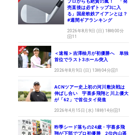
プロからも絶賛の嵐！ 「発
売直後は必ずトップ3に入
る」国産軟鉄アイアンとは？
#週間ギアランキング
2026年8月9日 (日) 18時00分
11
＜速報＞吉澤柚月が初優勝へ 単独
首位でラスト3ホール突入
2026年8月9日 (日) 13時04分
1
ACNツアー史上初の河川敷決戦は
伸ばし合い 宇喜多飛翔と川上優大
が「62」で首位タイ発進
2026年4月15日 (水) 18時14分
1
昨季シード落ちの24歳・宇喜多飛
翔が下部でプロ初優勝 2位内山遥