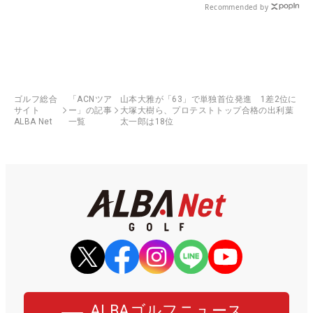
Recommended by
ゴルフ総合
「ACNツア
山本大雅が「63」で単独首位発進 1差2位に
サイト
ー」の記事
大塚大樹ら、プロテストトップ合格の出利葉
ALBA Net
一覧
太一郎は18位
ALBAゴルフニュース