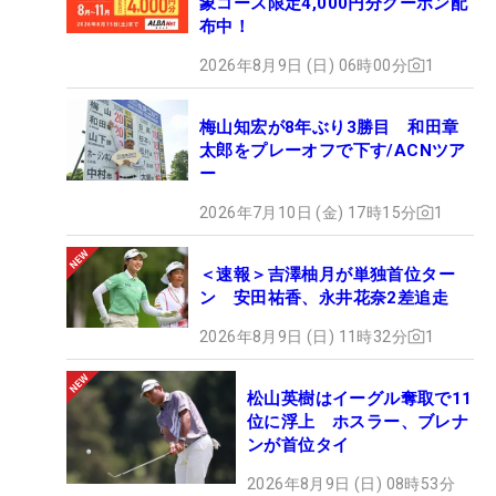
象コース限定4,000円分クーポン配
布中！
2026年8月9日 (日) 06時00分
1
梅山知宏が8年ぶり3勝目 和田章
太郎をプレーオフで下す/ACNツア
ー
2026年7月10日 (金) 17時15分
1
＜速報＞吉澤柚月が単独首位ター
ン 安田祐香、永井花奈2差追走
2026年8月9日 (日) 11時32分
1
松山英樹はイーグル奪取で11
位に浮上 ホスラー、ブレナ
ンが首位タイ
2026年8月9日 (日) 08時53分