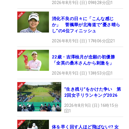
2026年8月9日 (日) 09時28分
1
消化不良の日々に「こんな感じ
か」 菅楓華が北海道で“憂さ晴ら
し”の4位フィニッシュ
2026年8月9日 (日) 17時06分
21
22歳・吉澤柚月が念願の初優勝
「全英の桑木さんから刺激を」
2026年8月9日 (日) 13時53分
1
“生き残り”をかけた争い 第
2回女子リランキング2026
2026年8月9日 (日) 16時15分
1
体を早く回す人ほど飛ばない!? 女