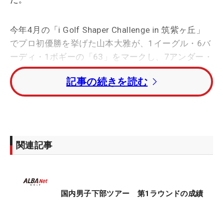
今年4月の「i Golf Shaper Challenge in 筑紫ヶ丘」
でプロ初優勝を挙げた山本大雅が、1イーグル・6バ
ーディ・1ボギーの「63」をマークし、7アンダー・
単独首位発進を決めた。
記事の続きを読む
1打差2位タイにツアー未勝利の大塚大樹、今季1勝
の勝亦悠斗、照屋佑唯智（ゆういち）、2打差5位タ
イに蛭川隆、板東寿匡、梶村夕貴、福住修、大嶋宝
が続いた。
関連記事
先週の「
PGA資格認定プロテスト 最終プロテスト
」
でトップ合格を果たした24歳の出利葉太一郎は、3
アンダー・18位タイ。同テストで唯一の10代合格と
国内男子下部ツアー 第1ラウンドの成績
なった18歳の丸尾怜央は4アンダー・10位タイで初
日を終えた。