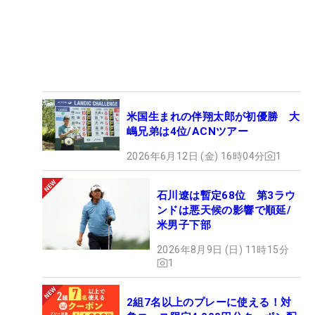
米国生まれの伴翔太郎が初優勝 大
嶋兄弟は4位/ACNツアー
2026年6月12日 (金) 16時04分
1
石川遼は暫定68位 第3ラウ
ンドは悪天候の影響で順延/
米男子下部
2026年8月9日 (日) 11時15分
1
2組7名以上のプレーに使える！対