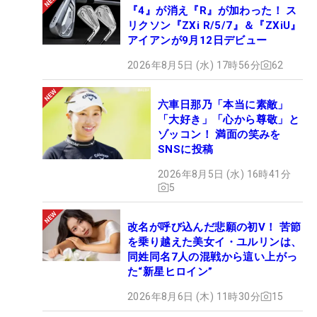
『4』が消え『R』が加わった！ ス
リクソン『ZXi R/5/7』＆『ZXiU』
アイアンが9月12日デビュー
2026年8月5日 (水) 17時56分
62
六車日那乃「本当に素敵」
「大好き」「心から尊敬」と
ゾッコン！ 満面の笑みを
SNSに投稿
2026年8月5日 (水) 16時41分
5
改名が呼び込んだ悲願の初V！ 苦節
を乗り越えた美女イ・ユルリンは、
同姓同名7人の混戦から這い上がっ
た“新星ヒロイン”
2026年8月6日 (木) 11時30分
15