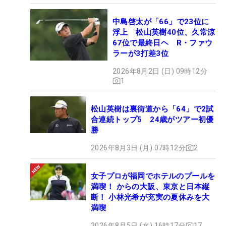
中島啓太が「66」で23位に
浮上 松山英樹40位、久常涼
67位で最終日ヘ R・ファウ
ラーが3打差3位
2026年8月2日 (日) 09時12分
1
松山英樹は裏街道から「64」で2試
合連続トップ5 24歳がツアー初優
勝
2026年8月3日 (月) 07時12分
2
女子プロが福岡でホテルのプールを
満喫！ からの大阪、東京と日本縦
断！ 小林光希が充実の夏休みを大
満喫
2026年8月5日 (水) 16時17分
17