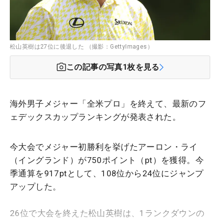
松山英樹は27位に後退した （撮影：GettyImages）
この記事の写真
1
枚を見る
海外男子メジャー「全米プロ」を終えて、最新のフ
ェデックスカップランキングが発表された。
今大会でメジャー初勝利を挙げたアーロン・ライ
（イングランド）が750ポイント（pt）を獲得。今
季通算を917ptとして、108位から24位にジャンプ
アップした。
26位で大会を終えた松山英樹は、1ランクダウンの