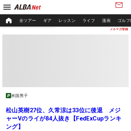
全ツアー
ギア
レッスン
ライフ
漫画
ゴルフ
メルマガ登録
米国男子
松山英樹27位、久常涼は33位に後退 メジ
ャーVのライが84人抜き【FedExCupランキ
ング】