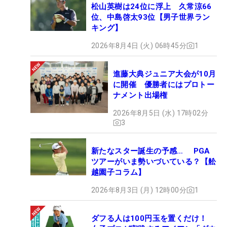
松山英樹は24位に浮上 久常涼66
位、中島啓太93位【男子世界ラン
キング】
2026年8月4日 (火) 06時45分
1
進藤大典ジュニア大会が10月
に開催 優勝者にはプロトー
ナメント出場権
2026年8月5日 (水) 17時02分
3
新たなスター誕生の予感… PGA
ツアーがいま勢いづいている？【舩
越園子コラム】
2026年8月3日 (月) 12時00分
1
ダフる人は100円玉を置くだけ！