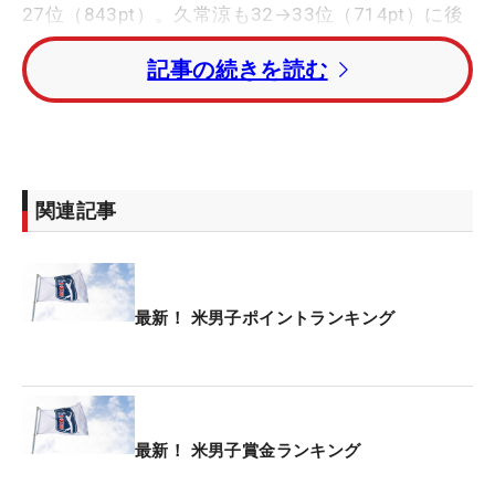
27位（843pt）。久常涼も32→33位（714pt）に後
退した。
記事の続きを読む
金谷拓実が130位、平田憲聖は157位。中島啓太は
170位と、日本勢5人はいずれも1ランクダウンとな
った。
関連記事
ランキング1位はキャメロン・ヤング（米国）がキ
ープ。2位のスコッティ・シェフラー（米国）、3位
のマシュー・フィッツパトリック（イングランド）
も順位を維持した。
最新！ 米男子ポイントランキング
「ウィンダム選手権」（8月6～9日）終了時点の上
位70人がプレーオフシリーズに進出。上位100人に
は来季シード権が与えられる。
最新！ 米男子賞金ランキング