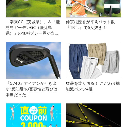
「潮来CC（茨城県）」＆「鹿
仲宗根澄香が平均パット数
児島ガーデンGC（鹿児島
『TRTL』で6人抜き！
県）」の無料プレー券が当た
る！！
『G740』アイアンが引き出
猛暑を乗り切る！ こだわり機
す“反則級”の寛容性と飛びは
能派パンツ4選
本当だった！