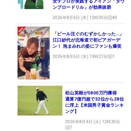
女子プロが実践するアイアン「ダウ
ンブロードリル」が効果抜群
2026年8月6日 (木) 12時00分
40
「ビール注ぐのむずかしかった…」
江口紗代が北海道で初ビアガーデ
ン！ 泡まみれの姿にファンも爆笑
2026年8月6日 (木) 13時27分
1
松山英樹が5800万円獲得
通算7億円超で32位から28位
に浮上【米国男子賞金ランキ
ング】
2026年8月4日 (火) 12時30分
1