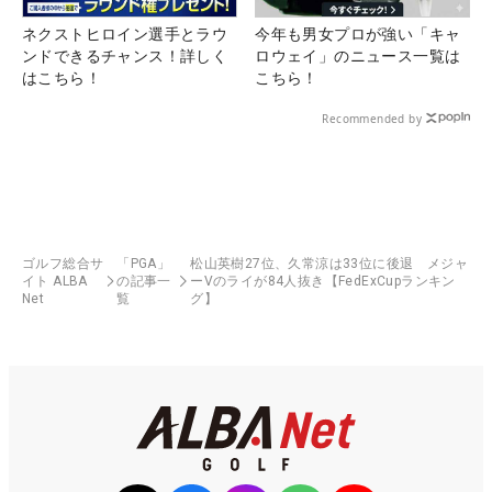
ネクストヒロイン選手とラウ
今年も男女プロが強い「キャ
ンドできるチャンス！詳しく
ロウェイ」のニュース一覧は
はこちら！
こちら！
Recommended by
ゴルフ総合サ
「PGA」
松山英樹27位、久常涼は33位に後退 メジャ
イト ALBA
の記事一
ーVのライが84人抜き【FedExCupランキン
Net
覧
グ】