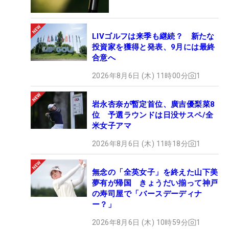
LIVゴルフは来季も継続？ 新たな
投資家を獲得と発表、9月には最終
合意へ
2026年8月6日 (木) 11時00分
1
岩永杏奈が暫定首位、廣吉優梨菜8
位 予選ラウンドは日没サスペ/全
米女子アマ
2026年8月6日 (木) 11時18分
1
無念の「全英女子」を終えた山下美
夢有が帰国 きょうだい揃って神戸
の寿司屋で「バースデーディナ
ー？」
2026年8月6日 (木) 10時59分
1