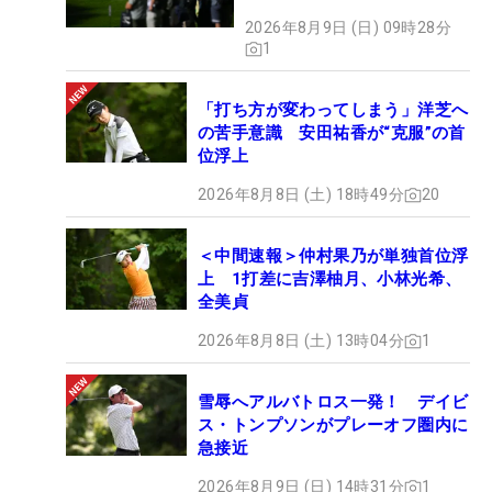
2026年8月9日 (日) 09時28分
1
「打ち方が変わってしまう」洋芝へ
の苦手意識 安田祐香が“克服”の首
位浮上
2026年8月8日 (土) 18時49分
20
＜中間速報＞仲村果乃が単独首位浮
上 1打差に吉澤柚月、小林光希、
全美貞
2026年8月8日 (土) 13時04分
1
雪辱へアルバトロス一発！ デイビ
ス・トンプソンがプレーオフ圏内に
急接近
2026年8月9日 (日) 14時31分
1