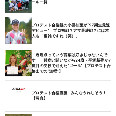
ール一覧
その時、頭をよぎっていたのは、コロナ禍で2度プ
ロテストが行われた21年のできごとだ。1回目（20
年度）のテストでは第1次予選で56位に終わり、2次
プロテスト合格組の小俣柚葉が“97期生最速
への進出を逃した。何よりもショックだったのが、
デビュー” プロ初戦？アマ最終戦？には本
その会場、三重県にあるココパリゾートクラブ白山
人も「複雑ですね（笑）」
ヴィレッジGCが、高校卒業から研修生として所属し
ていた場所だったこと。「自分のところで落ちちゃ
ったんです。この時は本当にやめようかなって。こ
「通過点っていう言葉は好きじゃないんで
す」 難病と闘いながら24歳・平塚新夢が7
こで通れなかったらどうすればいいんだろう」。初
度目の受験で迎えた“ゴール”【プロテスト合
受験となった16年からそこまで、1次予選はすべて
格までの“道程”】
通過してきた。それに加えてホームコースでの失敗
とあれば、さすがに堪える。『腐っちゃダメ』。そ
んな周囲の声だけが支えだった。
プロテスト合格直後…みんなうれしそう！
【写真】
だが、そんな上堂薗に再び活力を吹き込んだのが、
今回の最終テスト会場になった大洗GCだった。初め