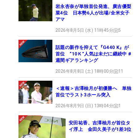
岩永杏奈が単独首位発進、廣吉優梨
そのため遠征費なども潤沢に出るわけではない。
菜4位 日本勢6人が出場/全米女子
「ゴルフというとお金持ちがやるというイメージが
アマ
あって、何度もテストを受けていると“何が苦労人
2026年8月5日 (水) 11時45分
5
だ”というコメントなんかを見ることもあるんですけ
ど、研修生という道を選んで、自分で資金を捻出し
話題の新作を抑えて『G440 K』が
ながらプロを目指す子は私以外にもたくさんいま
首位 “10Ｋ”人気は未だに継続中 #
す。時給で働いていたこともありましたよ
週間ギアランキング
（笑）」。まさに“自力”でつかんだ合格は、「毎年
2026年8月8日 (土) 18時00分
11
ひとりずつくらいは同年代の方が合格していたの
で、私も続くぞ」ということもモチベーションにな
＜速報＞吉澤柚月が初優勝へ 単独
っていた。
首位でラスト3ホール突入
2026年8月9日 (日) 13時04分
1
安心したのもつかの間。ここからはQTに向け準備を
進めていく。まだ単年登録でツアー出場が可能だっ
安田祐香、吉澤柚月が首位タ
た18年以前にもQTは受けていたが、当時について
イ浮上 金田久美子が1差3位
は「言い方は悪いけど“受けられるから受ける”とい