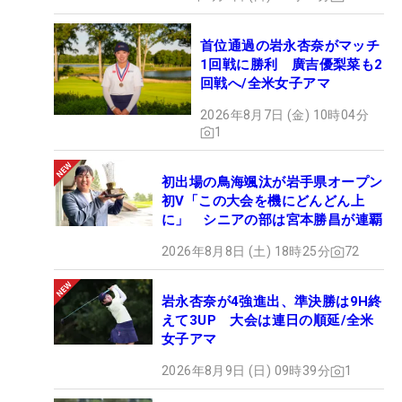
首位通過の岩永杏奈がマッチ
1回戦に勝利 廣吉優梨菜も2
回戦へ/全米女子アマ
2026年8月7日 (金) 10時04分
1
初出場の鳥海颯汰が岩手県オープン
初V「この大会を機にどんどん上
に」 シニアの部は宮本勝昌が連覇
2026年8月8日 (土) 18時25分
72
岩永杏奈が4強進出、準決勝は9H終
えて3UP 大会は連日の順延/全米
女子アマ
2026年8月9日 (日) 09時39分
1