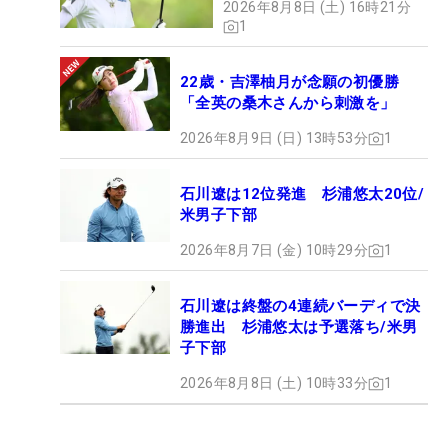
う感覚でした。選手として実績もなかったし、プロ
2026年8月8日 (土) 16時21分
1
テストの流れで受けていただけという感じで」と振
り返る。19年からはプロテストに合格しないとQT
22歳・吉澤柚月が念願の初優勝
への参加もできなくなった。「その価値が身に染み
「全英の桑木さんから刺激を」
ました」。今度は参加するだけではなく、「頑張っ
2026年8月9日 (日) 13時53分
1
て上位に入って、レギュラーツアーにいきたい」と
いう明確な意思を持ってプレーする。
石川遼は12位発進 杉浦悠太20位/
米男子下部
「白山ビレッジで日本女子オープンがあった時（19
年）、私はスタッフとして仕事をしていたんですけ
2026年8月7日 (金) 10時29分
1
ど、私たちがあいさつしても、すごく丁寧に返して
くれて、ファンのみなさんにサインとかもずっとし
石川遼は終盤の4連続バーディで決
勝進出 杉浦悠太は予選落ち/米男
ている姿を見ました。プロとしてもかっこいいけ
子下部
ど、人間性も見習いたい」というツアー通算13勝の
2026年8月8日 (土) 10時33分
1
成田美寿々が、目指すべきプロ像だ。選んだ道はひ
とつ実りの時期を迎えた。ここからかっこよくウェ
アを着こなし、堂々とロープの中を歩く姿を見せて