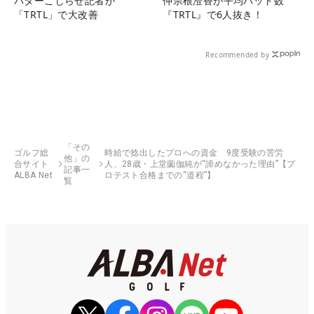
パターこじらせ記者が
仲宗根澄香が平均パット数
「TRTL」で大改善
『TRTL』で6人抜き！
Recommended by
「その
ゴルフ総
時給で捻出したプロへの資金 9度受験の苦労
他」の
合サイト
人、28歳・上堂薗伽純が“諦めなかった理由”【プ
記事一
ALBA Net
ロテスト合格までの“道程”】
覧