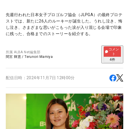
先週行われた日本女子プロゴルフ協会（JLPGA）の最終プロテ
ストでは、新たに26人のルーキーが誕生した。うれし泣き、悔
し泣き、さまざまな思いがこもった涙が入り混じる会場で印象
に残った、合格までのストーリーを紹介する。
コメン
所属
ALBA Net編集部
ト
間宮 輝憲
/
Terunori Mamiya
4
件
配信日時：
2024年11月7日 12時00分