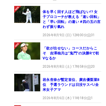
体を早く回す人ほど飛ばない!? 女
子プロコーチが教える「速い回転」
と「早い回転」の違い #四の五の言
わず振り氣れ
2026年8月9日 (日) 12時00分
31
「欲が出せない」コースだからこ
そ 吉澤柚月は“鬼門”の決勝Rで初
Vなるか
2026年8月8日 (土) 17時58分
20
岩永杏奈が暫定首位、廣吉優梨菜8
位 予選ラウンドは日没サスペ/全
米女子アマ
2026年8月6日 (木) 11時18分
1