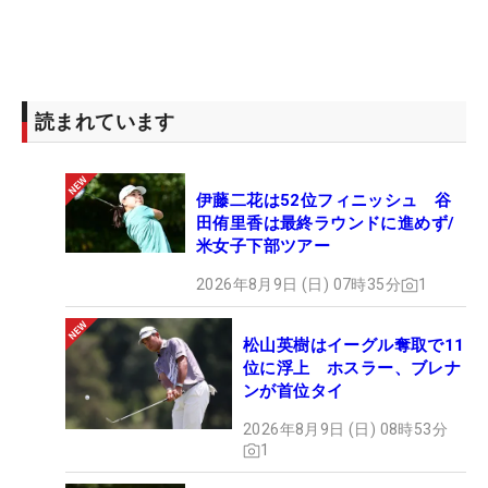
会だ。
「家がお金持ちというわけではなく、洋服も安いも
のを着ていたんですけど、その時におしゃれなウェ
読まれています
アを着て、好きなゴルフをしているプロがかっこよ
く見えて、いいなと思ったんです。そして『私もプ
ロになっておしゃれなウェアを着たいな』という気
伊藤二花は52位フィニッシュ 谷
持ちがこみ上げてきて。今もその思いは変わらず、
田侑里香は最終ラウンドに進めず/
米女子下部ツアー
片隅にありますね」
2026年8月9日 (日) 07時35分
1
キラキラしたロープの内側の世界。これがプロゴル
ファーを目指す原風景になった。地元の栄徳高では
松山英樹はイーグル奪取で11
ゴルフ部に入り、卒業後は親元を離れ白山ヴィレッ
位に浮上 ホスラー、ブレナ
ンが首位タイ
ジGCの研修生として寮生活。2年前からは、自分で
家を借り、現在の日本ラインゴルフ倶楽部（岐阜）
2026年8月9日 (日) 08時53分
1
に所属している。