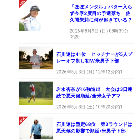
「ほぼメンタル」パター入ら
ず今季2度目の予選落ち 佐
久間朱莉に何が起きている？
2026年8月9日 (日) 08時39分
20
石川遼は41位 ヒッチナーが5人プ
レーオフ制し初V/米男子下部
2026年8月3日 (月) 12時12分
1
岩永杏奈が16強進出 大会は3日連
続で悪天候順延/全米女子アマ
2026年8月8日 (土) 10時20分
1
石川遼は暫定68位 第3ラウンドは
悪天候の影響で順延/米男子下部