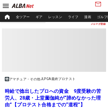
全ツアー
ギア
レッスン
ライフ
漫画
ゴルフ
メルマガ登録
JLPGA最終プロテスト
アマチュア・その他
時給で捻出したプロへの資金 9度受験の苦
労人、28歳・上堂薗伽純が“諦めなかった理
由”【プロテスト合格までの“道程”】