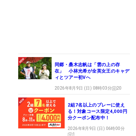
くれるだろう。（文・間宮輝憲）
同郷・桑木志帆は「雲の上の存
在」 小林光希が全英女王のキャデ
ィとツアー初Vへ
2026年8月9日 (日) 08時03分
20
2組7名以上のプレーに使え
る！対象コース限定4,000円
分クーポン配布中！
2026年8月9日 (日) 06時00分
1