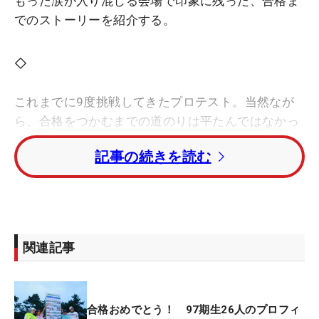
もった涙が入り混じる会場で印象に残った、合格ま
でのストーリーを紹介する。
◇
これまでに9度挑戦してきたプロテスト。当然なが
ら、合格をつかむまでの道のりは平たんではなかっ
た。それはゴルフ場で研修生をしながら、「やめよ
記事の続きを読む
うかなと思った時期もありました」と、折れそうな
心を奮い立たせながらの日々。そして今年、上堂薗
伽純（かみどうぞの・かすみ）は最年長合格となる
28歳でようやくスタートラインに立った。
関連記事
「（入会式で）認定証をいただいだときには実感が
湧きましたね。いろいろ思い出しちゃって…ちょっ
とウルっときました」
合格おめでとう！ 97期生26人のプロフィ