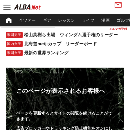
全ツアー
ギア
レッスン
ライフ
漫画
ゴルフ
メルマガ登録
松山英樹ら出場 ウィンダム選手権のリーダーボード
米国男子
北海道meijiカップ リーダーボード
国内女子
最新の世界ランキング
米国女子
このページが表示されるお客様へ
ページを更新するとサイトの閲覧を続けることがで
きます。
広告ブロッカーやトラッキング防止機能をオンにし