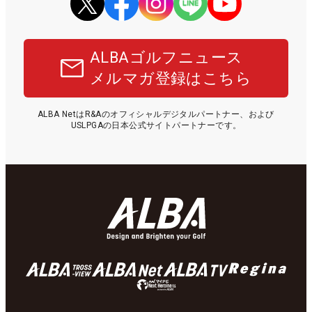
ALBAゴルフニュース
メルマガ登録はこちら
ALBA NetはR&Aのオフィシャルデジタルパートナー、および
USLPGAの日本公式サイトパートナーです。