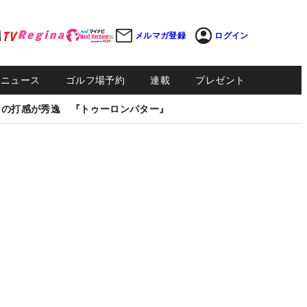
メルマガ登録
ログイン
Sニュース
ゴルフ場予約
連載
プレゼント
しの打感が秀逸 『トゥーロンパター』