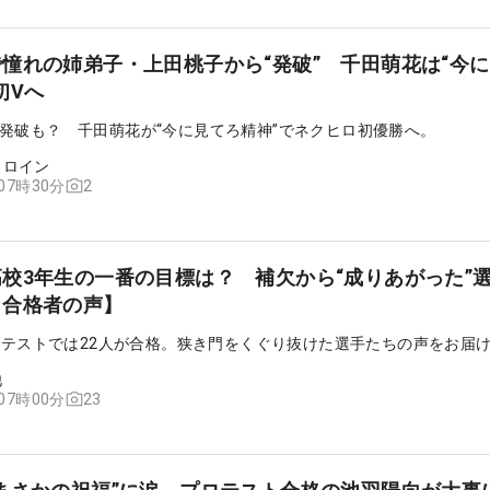
憧れの姉弟子・上田桃子から“発破” 千田萌花は“今
初Vへ
発破も？ 千田萌花が“今に見てろ精神”でネクヒロ初優勝へ。
ヒロイン
2
 07時30分
校3年生の一番の目標は？ 補欠から“成りあがった”
ト合格者の声】
プロテストでは22人が合格。狭き門をくぐり抜けた選手たちの声をお届
他
23
 07時00分