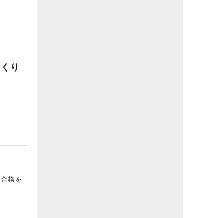
まくり
が合格を