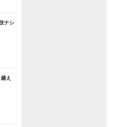
役ナシ
り越え