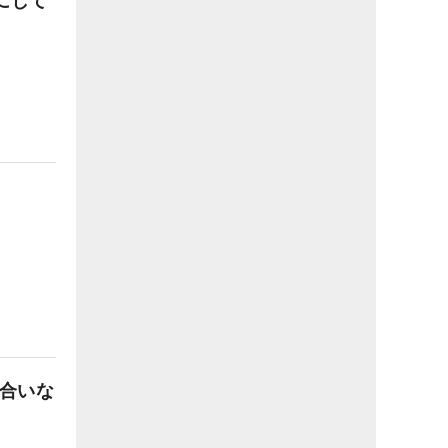
にして
し合いな