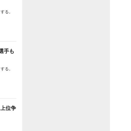
けする。
選手も
けする。
も上位争