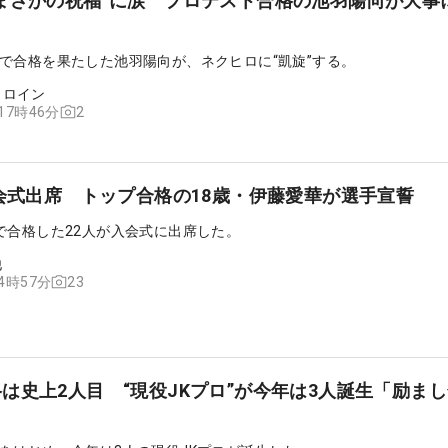
まさかの祝福”に涙 プロテスト合格の池羽陽向が大事
で合格を果たした池羽陽向が、ネクヒロに“凱旋”する。
ヒロイン
2
 17時46分
入会式出席 トップ合格の18歳・伊藤愛華が選手宣誓
で合格した22人が入会式に出席した。
他
23
14時57分
は史上2人目 “現役JKプロ”が今年は3人誕生「励ま
」