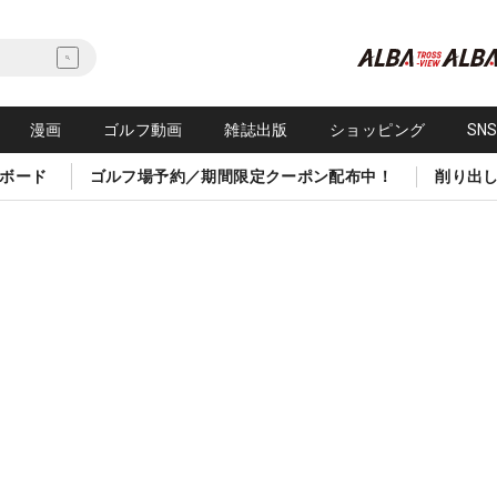
漫画
ゴルフ動画
雑誌出版
ショッピング
SN
ボード
ゴルフ場予約／期間限定クーポン配布中！
削り出