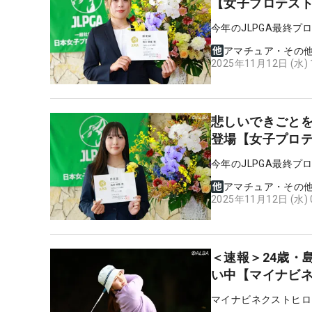
【女子プロテス
今年のJLPGA最終
アマチュア・その
2025年11月12日 (水)
悲しいできごとを
登場【女子プロ
今年のJLPGA最終
アマチュア・その
2025年11月12日 (水)
＜速報＞24歳・
い中【マイナビ
マイナビネクストヒロ