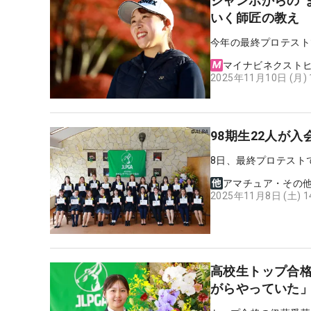
ジャンボからの“
いく師匠の教え
今年の最終プロテスト
マイナビネクスト
2025年11月10日 (月)
98期生22人が
8日、最終プロテスト
アマチュア・その
2025年11月8日 (土) 
高校生トップ合格
がらやっていた