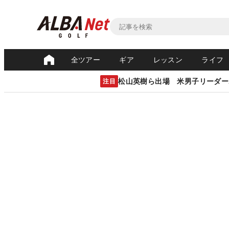
全ツアー
ギア
レッスン
ライフ
松山英樹ら出場 米男子リーダー
注目