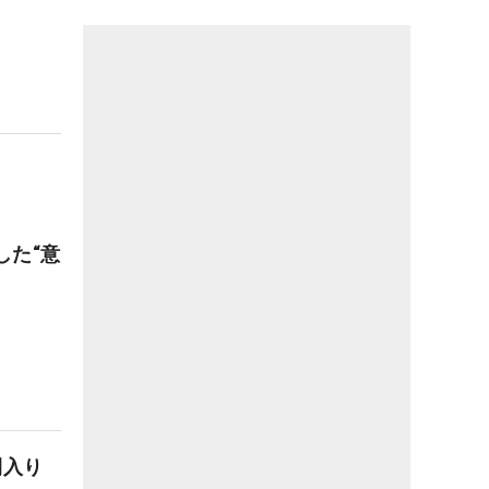
した“意
間入り