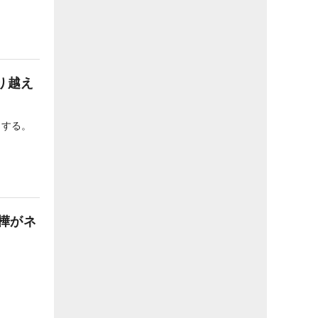
り越え
けする。
樺がネ