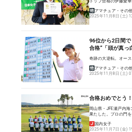
トップ合格の伊藤愛華
アマチュア・その
2025年11月8日 (土) 
96位から2日間
合格”「頭が真っ
奇跡の大逆転。オース
アマチュア・その
2025年11月8日 (土) 
合格おめでとう！
岡山県・JFE瀬戸内海
果たした。プロの門を
国内女子
2025年11月7日 (金) 