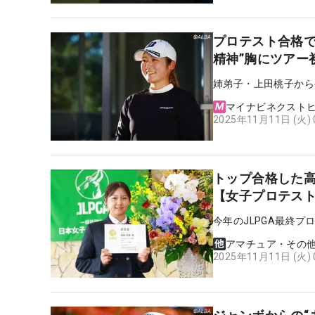
プロテスト合格で
精神”胸にツアー
姉弟子・上田桃子から
マイナビネクスト
2025年11月11日 (火)
トップ合格した高
【女子プロテス
今年のJLPGA最終
アマチュア・その
2025年11月11日 (火)