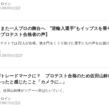
ヒロイン
2
 12時00分
また一人プロの舞台へ “逆輸入選手”もイップスを乗
子プロテスト合格者の声】
プロテストでは22人が合格。狭き門をくぐり抜けた選手たちの声をお届
他
23
 12時00分
がトレードマークに？ プロテスト合格のため佐田山鈴
かったと感じたこと「カメラに…」
、佐田山鈴樺がツアーへ羽ばたいていく。
ヒロイン
2
 09時15分