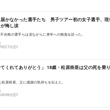
に届かなかった選手たち 男子ツアー初の女子選手、現
らが悔し涙
、不合格の選手らは涙ながらに来年への抱負を語った。
他
1
17時27分
てくれてありがとう」 18歳・松原柊亜は父の死を乗
た松原柊亜。父に感謝の気持ちを伝えた。
他
1
16時48分