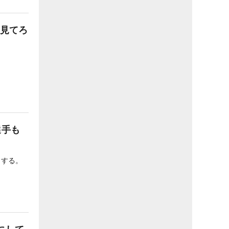
に見てろ
選手も
けする。