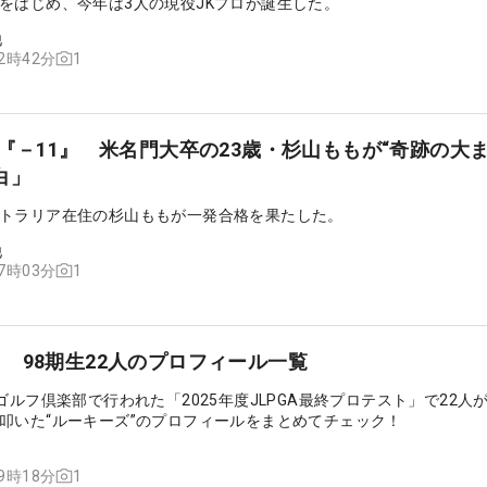
をはじめ、今年は3人の現役JKプロが誕生した。
他
1
12時42分
で『－11』 米名門大卒の23歳・杉山ももが“奇跡の大
白」
トラリア在住の杉山ももが一発合格を果たした。
他
1
07時03分
 98期生22人のプロフィール一覧
ゴルフ倶楽部で行われた「2025年度JLPGA最終プロテスト」で22人
叩いた“ルーキーズ”のプロフィールをまとめてチェック！
1
19時18分